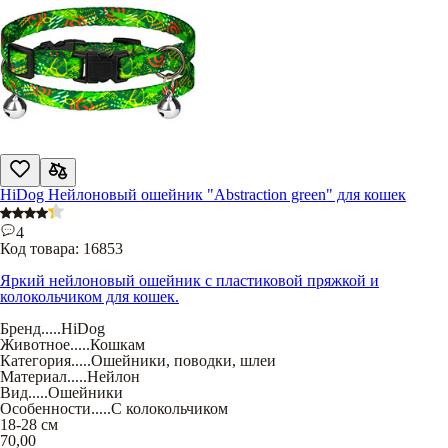
HiDog Нейлоновый ошейник "Abstraction green" для кошек
4
Код товара:
16853
Яркий нейлоновый ошейник с пластиковой пряжкой и
колокольчиком для кошек.
Бренд
.....
HiDog
Животное
.....
Кошкам
Категория
.....
Ошейники, поводки, шлеи
Материал
.....
Нейлон
Вид
.....
Ошейники
Особенности
.....
С колокольчиком
18-28 см
70,00