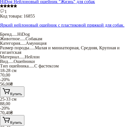
HiDog Нейлоновый ошейник "Жизнь" для собак
1
Код товара:
16855
Яркий нейлоновый ошейник с пластиковой пряжкой для собак.
Бренд
.....
HiDog
Животное
.....
Собакам
Категория
.....
Амуниция
Размер породы
.....
Малая и миниатюрная
,
Средняя
,
Крупная и
гигантская
Материал
.....
Нейлон
Вид
.....
Ошейники
Тип ошейника
.....
С фастексом
18-28 см
70,00
-20%
56,00
₴
Купить
25-33 см
88,00
-20%
70,40
₴
Купить