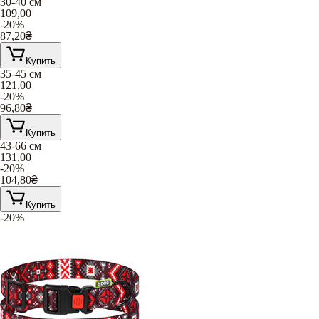
30-40 cм
109,00
-20%
87,20
₴
Купить
35-45 см
121,00
-20%
96,80
₴
Купить
43-66 см
131,00
-20%
104,80
₴
Купить
-20%