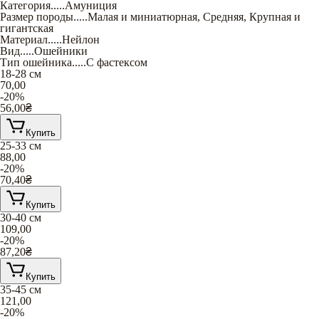
Категория
.....
Амуниция
Размер породы
.....
Малая и миниатюрная
,
Средняя
,
Крупная и
гигантская
Материал
.....
Нейлон
Вид
.....
Ошейники
Тип ошейника
.....
С фастексом
18-28 см
70,00
-20%
56,00
₴
Купить
25-33 см
88,00
-20%
70,40
₴
Купить
30-40 cм
109,00
-20%
87,20
₴
Купить
35-45 см
121,00
-20%