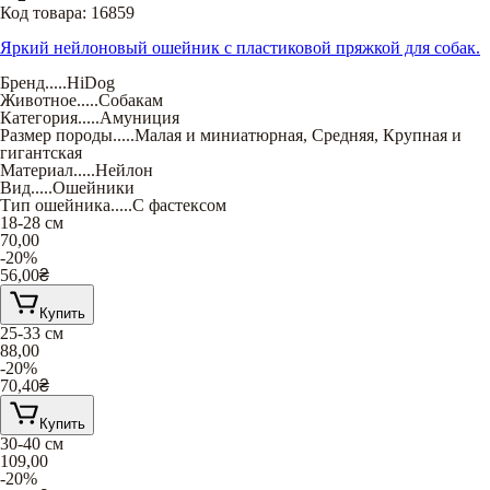
Код товара:
16859
Яркий нейлоновый ошейник с пластиковой пряжкой для собак.
Бренд
.....
HiDog
Животное
.....
Собакам
Категория
.....
Амуниция
Размер породы
.....
Малая и миниатюрная
,
Средняя
,
Крупная и
гигантская
Материал
.....
Нейлон
Вид
.....
Ошейники
Тип ошейника
.....
С фастексом
18-28 см
70,00
-20%
56,00
₴
Купить
25-33 см
88,00
-20%
70,40
₴
Купить
30-40 cм
109,00
-20%