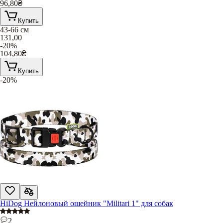
96,80
₴
Купить
43-66 см
131,00
-20%
104,80
₴
Купить
-20%
HiDog Нейлоновый ошейник "Militari 1" для собак
2