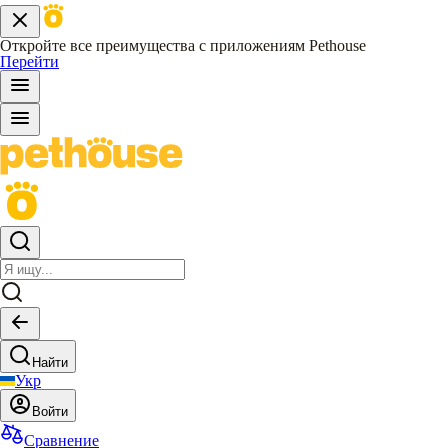
Откройте все преимущества с приложениям Pethouse
Перейти
Найти
Укр
Войти
Сравнение