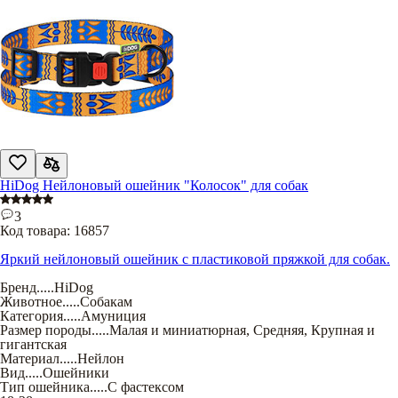
HiDog Нейлоновый ошейник "Колосок" для собак
3
Код товара:
16857
Яркий нейлоновый ошейник с пластиковой пряжкой для собак.
Бренд
.....
HiDog
Животное
.....
Собакам
Категория
.....
Амуниция
Размер породы
.....
Малая и миниатюрная
,
Средняя
,
Крупная и
гигантская
Материал
.....
Нейлон
Вид
.....
Ошейники
Тип ошейника
.....
С фастексом