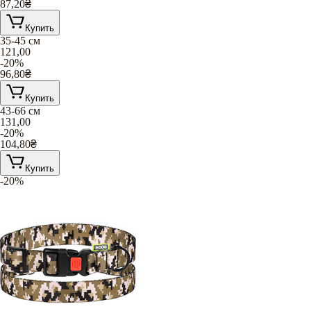
87,20
₴
Купить
35-45 см
121,00
-20%
96,80
₴
Купить
43-66 см
131,00
-20%
104,80
₴
Купить
-20%