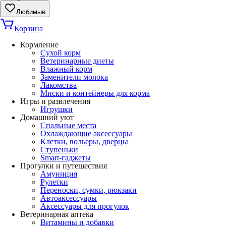
Любимые
Корзина
Кормление
Сухой корм
Ветеринарные диеты
Влажный корм
Заменители молока
Лакомства
Миски и контейнеры для корма
Игры и развлечения
Игрушки
Домашний уют
Спальные места
Охлаждающие аксессуары
Клетки, вольеры, дверцы
Ступеньки
Smart-гаджеты
Прогулки и путешествия
Амуниция
Рулетки
Переноски, сумки, рюкзаки
Автоаксессуары
Аксессуары для прогулок
Ветеринарная аптека
Витамины и добавки