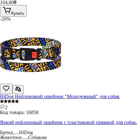
104,80
₴
Купить
-20%
HiDog Нейлоновый ошейник "Молодежный" для собак
2
Код товара:
16858
Яркий нейлоновый ошейник с пластиковой пряжкой для собак.
Бренд
.....
HiDog
Животное
.....
Собакам