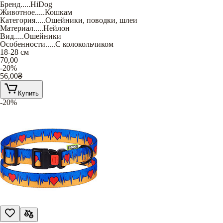
Бренд
.....
HiDog
Животное
.....
Кошкам
Категория
.....
Ошейники, поводки, шлеи
Материал
.....
Нейлон
Вид
.....
Ошейники
Особенности
.....
С колокольчиком
18-28 см
70,00
-20%
56,00
₴
Купить
-20%