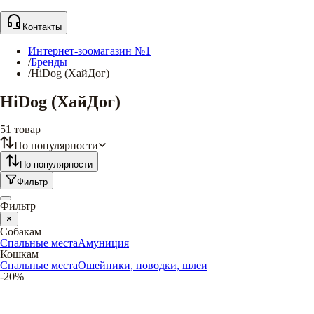
Контакты
Интернет-зоомагазин №1
/
Бренды
/
HiDog (ХайДог)
HiDog (ХайДог)
51
товар
По популярности
По популярности
Фильтр
Фильтр
Собакам
Спальные места
Амуниция
Кошкам
Спальные места
Ошейники, поводки, шлеи
-20%