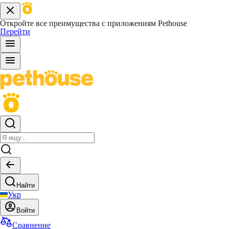
Откройте все преимущества с приложениям Pethouse
Перейти
Найти
Укр
Войти
Сравнение