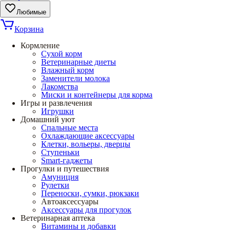
Любимые
Корзина
Кормление
Сухой корм
Ветеринарные диеты
Влажный корм
Заменители молока
Лакомства
Миски и контейнеры для корма
Игры и развлечения
Игрушки
Домашний уют
Спальные места
Охлаждающие аксессуары
Клетки, вольеры, дверцы
Ступеньки
Smart-гаджеты
Прогулки и путешествия
Амуниция
Рулетки
Переноски, сумки, рюкзаки
Автоаксессуары
Аксессуары для прогулок
Ветеринарная аптека
Витамины и добавки