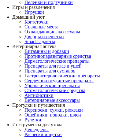
Пеленки и подгузники
Игры и развлечения
Игрушки
Домашний уют
Когтеточки
Спальные места
Охлаждающие аксессуары
Дверцы и решетки
Smart-гаджеты
Ветеринарная аптека
Витамины и добавки
Противопаразитарные средства
Дерматологические препараты
Препараты для глаз и ушей
Препараты для суставов
Гастроэнтерологические препараты
Сердечно-сосудистые препараты
Урологические препараты
Стоматологические средства
Антибиотики
Ветеринарные аксессуары
Прогулки и путешествия
Переноски, сумки, рюкзаки
Ошейники, поводки, шлеи
Рулетки
Инструменты для ухода
Дешеддеры
Расчески и щетки