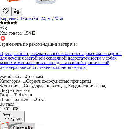
Кардалис Таблетки, 2,5 мг/20 мг
3
Код товара:
15442
Применять по рекомендации ветврача!
Препарат в виде жевательных таблеток с ароматом говядины
для лечения застойной сердечной недостаточности у собак
малых и миниатюрных пород, вызванной хронической
дегенеративной болезнью клапанов сердца.
Животное
.....
Собакам
Категория
.....
Сердечно-сосудистые препараты
Функция
.....
Сосудорасширяющая
,
Кардиотоническая
,
Диуретическая
Вид
.....
Таблетки
Производитель
.....
Ceva
30 табл
1 507,00
₴
Купить