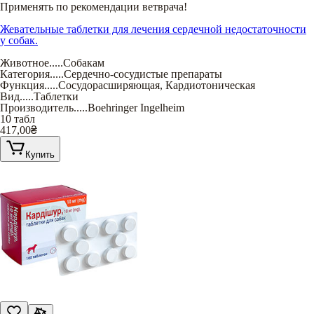
Применять по рекомендации ветврача!
Жевательные таблетки для лечения сердечной недостаточности
у собак.
Животное
.....
Собакам
Категория
.....
Сердечно-сосудистые препараты
Функция
.....
Сосудорасширяющая
,
Кардиотоническая
Вид
.....
Таблетки
Производитель
.....
Boehringer Ingelheim
10 табл
417,00
₴
Купить