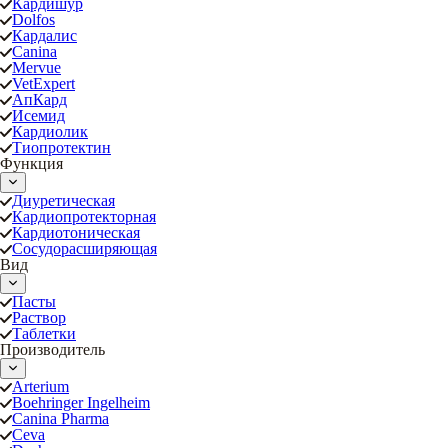
Кардишур
Dolfos
Кардалис
Canina
Mervue
VetExpert
АпКард
Исемид
Кардиолик
Тиопротектин
Функция
Диуретическая
Кардиопротекторная
Кардиотоническая
Сосудорасширяющая
Вид
Пасты
Раствор
Таблетки
Производитель
Arterium
Boehringer Ingelheim
Canina Pharma
Ceva