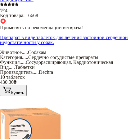
4
Код товара:
16668
Применять по рекомендации ветврача!
Препарат в виде таблеток для лечения застойной сердечной
недостаточности у собак.
Животное
.....
Собакам
Категория
.....
Сердечно-сосудистые препараты
Функция
.....
Сосудорасширяющая
,
Кардиотоническая
Вид
.....
Таблетки
Производитель
.....
Dechra
10 таблеток
430,30
₴
Купить