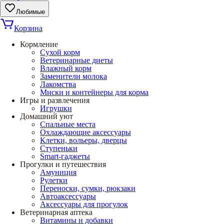
Любимые
Корзина
Кормление
Сухой корм
Ветеринарные диеты
Влажный корм
Заменители молока
Лакомства
Миски и контейнеры для корма
Игры и развлечения
Игрушки
Домашний уют
Спальные места
Охлаждающие аксессуары
Клетки, вольеры, дверцы
Ступеньки
Smart-гаджеты
Прогулки и путешествия
Амуниция
Рулетки
Переноски, сумки, рюкзаки
Автоаксессуары
Аксессуары для прогулок
Ветеринарная аптека
Витамины и добавки