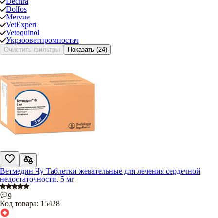
Dechra
Dolfos
Mervue
VetExpert
Vetoquinol
Укрзооветпромпостач
Очистить фильтры
Показать
(24)
Ветмедин Чу Таблетки жевательные для лечения сердечной
недостаточности, 5 мг
9
Код товара:
15428