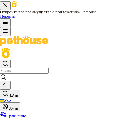
Откройте все преимущества с приложениям Pethouse
Перейти
Найти
Укр
Войти
Сравнение