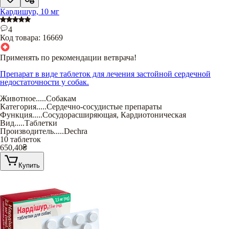
Кардишур, 10 мг
4
Код товара:
16669
Применять по рекомендации ветврача!
Препарат в виде таблеток для лечения застойной сердечной
недостаточности у собак.
Животное
.....
Собакам
Категория
.....
Сердечно-сосудистые препараты
Функция
.....
Сосудорасширяющая
,
Кардиотоническая
Вид
.....
Таблетки
Производитель
.....
Dechra
10 таблеток
650,40
₴
Купить