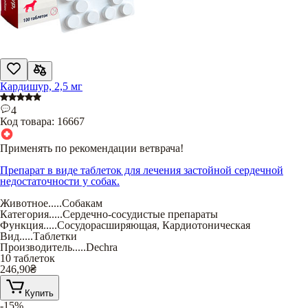
Кардишур, 2,5 мг
4
Код товара:
16667
Применять по рекомендации ветврача!
Препарат в виде таблеток для лечения застойной сердечной
недостаточности у собак.
Животное
.....
Собакам
Категория
.....
Сердечно-сосудистые препараты
Функция
.....
Сосудорасширяющая
,
Кардиотоническая
Вид
.....
Таблетки
Производитель
.....
Dechra
10 таблеток
246,90
₴
Купить
-15%