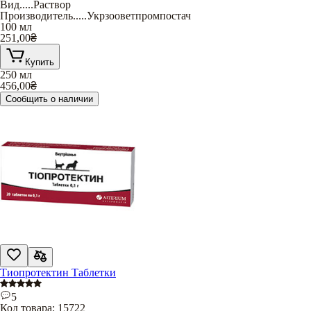
Вид
.....
Раствор
Производитель
.....
Укрзооветпромпостач
100 мл
251,00
₴
Купить
250 мл
456,00
₴
Сообщить о наличии
Тиопротектин Таблетки
5
Код товара:
15722