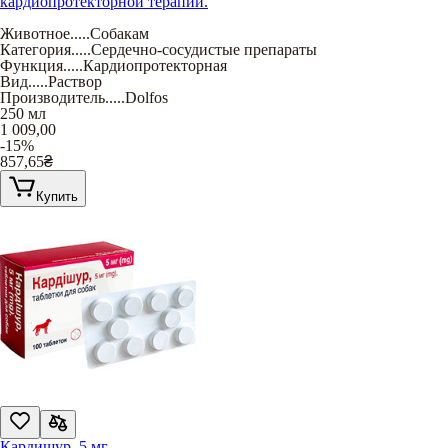
кардиопротекторной терапии.
Животное
.....
Собакам
Категория
.....
Сердечно-сосудистые препараты
Функция
.....
Кардиопротекторная
Вид
.....
Раствор
Производитель
.....
Dolfos
250 мл
1 009,00
-15%
857,65
₴
Купить
Кардишур, 5 мг