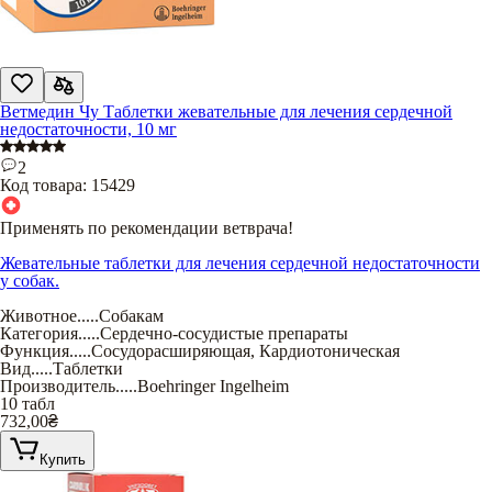
Ветмедин Чу Таблетки жевательные для лечения сердечной
недостаточности, 10 мг
2
Код товара:
15429
Применять по рекомендации ветврача!
Жевательные таблетки для лечения сердечной недостаточности
у собак.
Животное
.....
Собакам
Категория
.....
Сердечно-сосудистые препараты
Функция
.....
Сосудорасширяющая
,
Кардиотоническая
Вид
.....
Таблетки
Производитель
.....
Boehringer Ingelheim
10 табл
732,00
₴
Купить