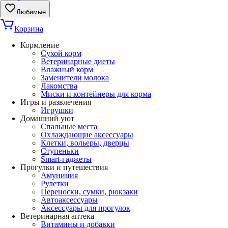
Любимые
Корзина
Кормление
Сухой корм
Ветеринарные диеты
Влажный корм
Заменители молока
Лакомства
Миски и контейнеры для корма
Игры и развлечения
Игрушки
Домашний уют
Спальные места
Охлаждающие аксессуары
Клетки, вольеры, дверцы
Ступеньки
Smart-гаджеты
Прогулки и путешествия
Амуниция
Рулетки
Переноски, сумки, рюкзаки
Автоаксессуары
Аксессуары для прогулок
Ветеринарная аптека
Витамины и добавки