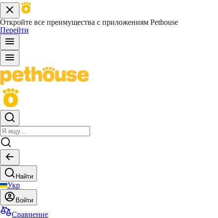
Откройте все преимущества с приложениям Pethouse
Перейти
Найти
Укр
Войти
Сравнение