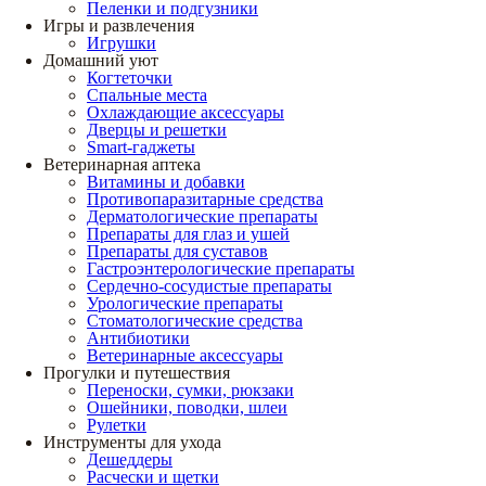
Пеленки и подгузники
Игры и развлечения
Игрушки
Домашний уют
Когтеточки
Спальные места
Охлаждающие аксессуары
Дверцы и решетки
Smart-гаджеты
Ветеринарная аптека
Витамины и добавки
Противопаразитарные средства
Дерматологические препараты
Препараты для глаз и ушей
Препараты для суставов
Гастроэнтерологические препараты
Сердечно-сосудистые препараты
Урологические препараты
Стоматологические средства
Антибиотики
Ветеринарные аксессуары
Прогулки и путешествия
Переноски, сумки, рюкзаки
Ошейники, поводки, шлеи
Рулетки
Инструменты для ухода
Дешеддеры
Расчески и щетки