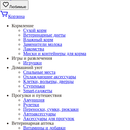
Любимые
Корзина
Кормление
Сухой корм
Ветеринарные диеты
Влажный корм
Заменители молока
Лакомства
Миски и контейнеры для корма
Игры и развлечения
Игрушки
Домашний уют
Спальные места
Охлаждающие аксессуары
Клетки, вольеры, дверцы
Ступеньки
Smart-гаджеты
Прогулки и путешествия
Амуниция
Рулетки
Переноски, сумки, рюкзаки
Автоаксессуары
Аксессуары для прогулок
Ветеринарная аптека
Витамины и добавки