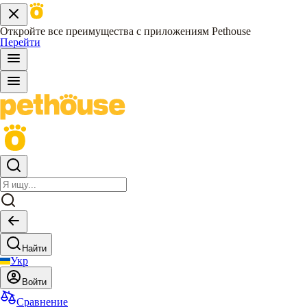
Откройте все преимущества с приложениям Pethouse
Перейти
Найти
Укр
Войти
Сравнение