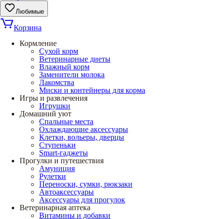
Любимые
Корзина
Кормление
Сухой корм
Ветеринарные диеты
Влажный корм
Заменители молока
Лакомства
Миски и контейнеры для корма
Игры и развлечения
Игрушки
Домашний уют
Спальные места
Охлаждающие аксессуары
Клетки, вольеры, дверцы
Ступеньки
Smart-гаджеты
Прогулки и путешествия
Амуниция
Рулетки
Переноски, сумки, рюкзаки
Автоаксессуары
Аксессуары для прогулок
Ветеринарная аптека
Витамины и добавки