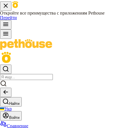
Откройте все преимущества с приложениям Pethouse
Перейти
Найти
Укр
Войти
Сравнение