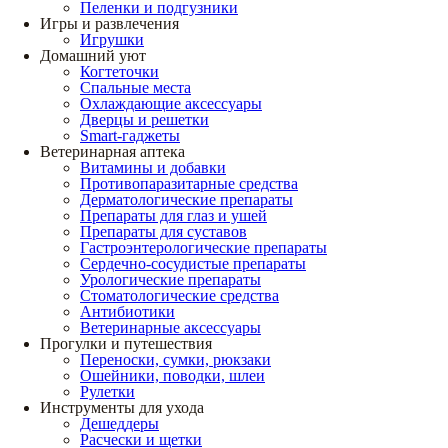
Пеленки и подгузники
Игры и развлечения
Игрушки
Домашний уют
Когтеточки
Спальные места
Охлаждающие аксессуары
Дверцы и решетки
Smart-гаджеты
Ветеринарная аптека
Витамины и добавки
Противопаразитарные средства
Дерматологические препараты
Препараты для глаз и ушей
Препараты для суставов
Гастроэнтерологические препараты
Сердечно-сосудистые препараты
Урологические препараты
Стоматологические средства
Антибиотики
Ветеринарные аксессуары
Прогулки и путешествия
Переноски, сумки, рюкзаки
Ошейники, поводки, шлеи
Рулетки
Инструменты для ухода
Дешеддеры
Расчески и щетки