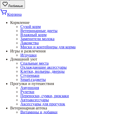
Любимые
Корзина
Кормление
Сухой корм
Ветеринарные диеты
Влажный корм
Заменители молока
Лакомства
Миски и контейнеры для корма
Игры и развлечения
Игрушки
Домашний уют
Спальные места
Охлаждающие аксессуары
Клетки, вольеры, дверцы
Ступеньки
Smart-гаджеты
Прогулки и путешествия
Амуниция
Рулетки
Переноски, сумки, рюкзаки
Автоаксессуары
Аксессуары для прогулок
Ветеринарная аптека
Витамины и добавки