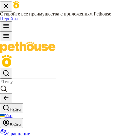
Откройте все преимущества с приложениям Pethouse
Перейти
Найти
Укр
Войти
Сравнение