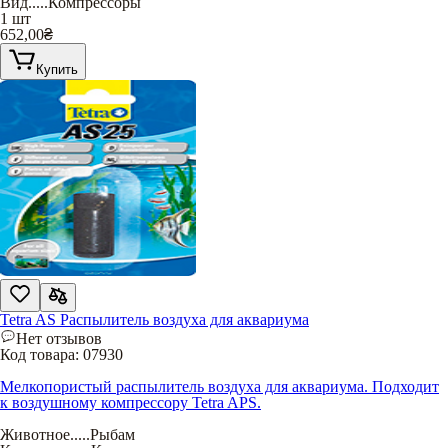
Вид
.....
Компрессоры
1 шт
652,00
₴
Купить
Tetra AS Распылитель воздуха для аквариума
Нет отзывов
Код товара:
07930
Мелкопористый распылитель воздуха для аквариума. Подходит
к воздушному компрессору Tetra APS.
Животное
.....
Рыбам