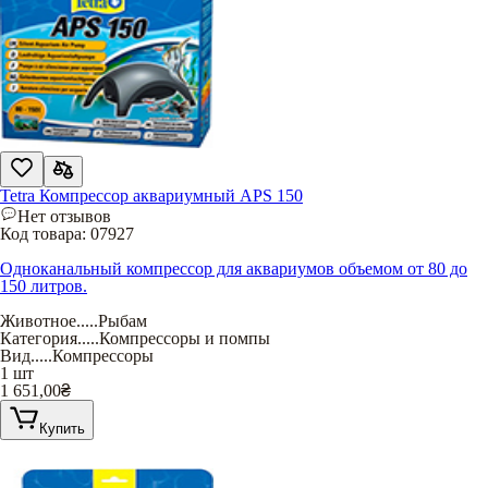
Tetra Компрессор аквариумный APS 150
Нет отзывов
Код товара:
07927
Одноканальный компрессор для аквариумов объемом от 80 до
150 литров.
Животное
.....
Рыбам
Категория
.....
Компрессоры и помпы
Вид
.....
Компрессоры
1 шт
1 651,00
₴
Купить