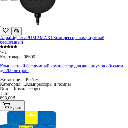
AquaLighter aPUMP MAXI Компрессор аквариумный,
бесшумный
1
Код товара:
08600
Компактный бесшумный компрессор для аквариумов объемом
до 200 литров.
Животное
.....
Рыбам
Категория
.....
Компрессоры и помпы
Вид
.....
Компрессоры
1 шт
898,00
₴
Купить