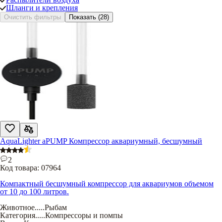
Шланги и крепления
Очистить фильтры
Показать
(28)
AquaLighter aPUMP Компрессор аквариумный, бесшумный
2
Код товара:
07964
Компактный бесшумный компрессор для аквариумов объемом
от 10 до 100 литров.
Животное
.....
Рыбам
Категория
.....
Компрессоры и помпы