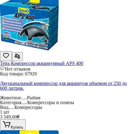
Tetra Компрессор аквариумный APS 400
Нет отзывов
Код товара:
07929
Двухканальный компрессор для аквариуов объемом от 250 до
600 литров.
Животное
.....
Рыбам
Категория
.....
Компрессоры и помпы
Вид
.....
Компрессоры
1 шт
3 549,00
₴
Купить