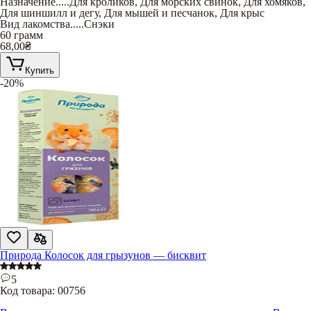
Назначение
.....
Для кроликов
,
Для морских свинок
,
Для хомяков
,
Для шиншилл и дегу
,
Для мышей и песчанок
,
Для крыс
Вид лакомства
.....
Снэки
60 грамм
68,00
₴
Купить
-20%
Природа Колосок для грызунов — бисквит
5
Код товара:
00756