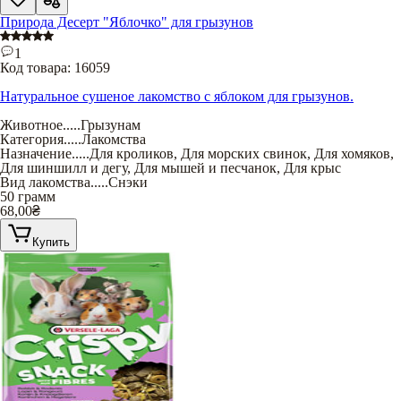
Природа Десерт "Яблочко" для грызунов
1
Код товара:
16059
Натуральное сушеное лакомство с яблоком для грызунов.
Животное
.....
Грызунам
Категория
.....
Лакомства
Назначение
.....
Для кроликов
,
Для морских свинок
,
Для хомяков
,
Для шиншилл и дегу
,
Для мышей и песчанок
,
Для крыс
Вид лакомства
.....
Снэки
50 грамм
68,00
₴
Купить