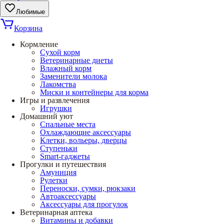
Любимые
Корзина
Кормление
Сухой корм
Ветеринарные диеты
Влажный корм
Заменители молока
Лакомства
Миски и контейнеры для корма
Игры и развлечения
Игрушки
Домашний уют
Спальные места
Охлаждающие аксессуары
Клетки, вольеры, дверцы
Ступеньки
Smart-гаджеты
Прогулки и путешествия
Амуниция
Рулетки
Переноски, сумки, рюкзаки
Автоаксессуары
Аксессуары для прогулок
Ветеринарная аптека
Витамины и добавки