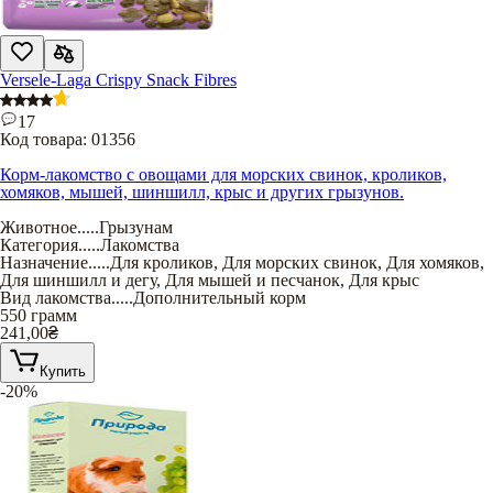
Versele-Laga Crispy Snack Fibres
17
Код товара:
01356
Корм-лакомство с овощами для морских свинок, кроликов,
хомяков, мышей, шиншилл, крыс и других грызунов.
Животное
.....
Грызунам
Категория
.....
Лакомства
Назначение
.....
Для кроликов
,
Для морских свинок
,
Для хомяков
,
Для шиншилл и дегу
,
Для мышей и песчанок
,
Для крыс
Вид лакомства
.....
Дополнительный корм
550 грамм
241,00
₴
Купить
-20%