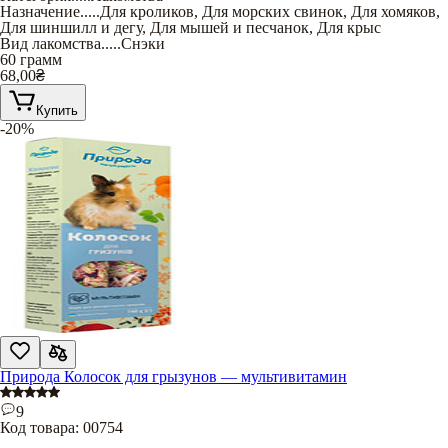
Назначение
.....
Для кроликов
,
Для морских свинок
,
Для хомяков
,
Для шиншилл и дегу
,
Для мышей и песчанок
,
Для крыс
Вид лакомства
.....
Снэки
60 грамм
68,00
₴
Купить
-20%
Природа Колосок для грызунов — мультивитамин
9
Код товара:
00754