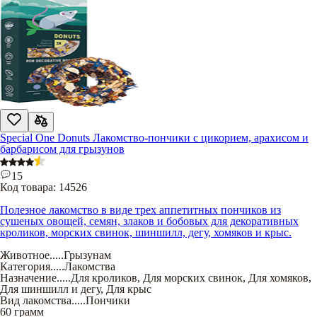
Special One Donuts Лакомство-пончики с цикорием, арахисом и
барбарисом для грызунов
15
Код товара:
14526
Полезное лакомство в виде трех аппетитных пончиков из
сушеных овощей, семян, злаков и бобовых для декоративных
кроликов, морских свинок, шиншилл, дегу, хомяков и крыс.
Животное
.....
Грызунам
Категория
.....
Лакомства
Назначение
.....
Для кроликов
,
Для морских свинок
,
Для хомяков
,
Для шиншилл и дегу
,
Для крыс
Вид лакомства
.....
Пончики
60 грамм