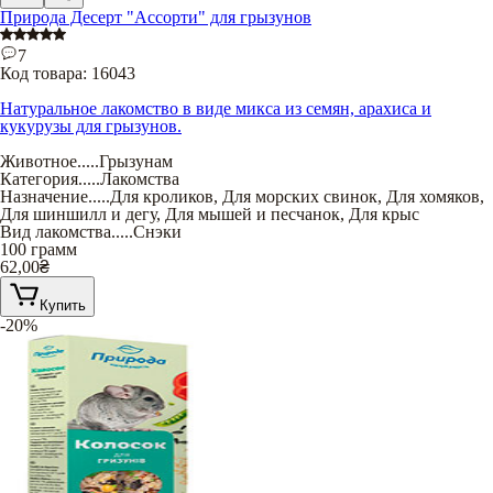
Природа Десерт "Ассорти" для грызунов
7
Код товара:
16043
Натуральное лакомство в виде микса из семян, арахиса и
кукурузы для грызунов.
Животное
.....
Грызунам
Категория
.....
Лакомства
Назначение
.....
Для кроликов
,
Для морских свинок
,
Для хомяков
,
Для шиншилл и дегу
,
Для мышей и песчанок
,
Для крыс
Вид лакомства
.....
Снэки
100 грамм
62,00
₴
Купить
-20%