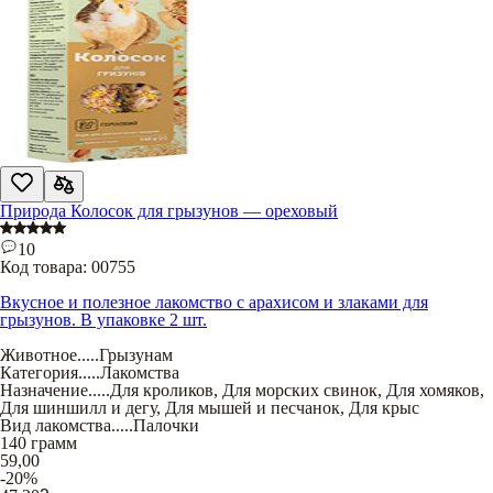
Природа Колосок для грызунов — ореховый
10
Код товара:
00755
Вкусное и полезное лакомство с арахисом и злаками для
грызунов. В упаковке 2 шт.
Животное
.....
Грызунам
Категория
.....
Лакомства
Назначение
.....
Для кроликов
,
Для морских свинок
,
Для хомяков
,
Для шиншилл и дегу
,
Для мышей и песчанок
,
Для крыс
Вид лакомства
.....
Палочки
140 грамм
59,00
-20%