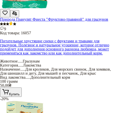
Природа Гранулят Фиеста "Фруктово-травяной" для грызунов
9
Код товара:
16057
Питательные хрустящие снеки с фруктами и травами для
грызунов. Полезное и натуральное угощение, которое отлично
подойдет для дополнения основного рациона любимца, может
применяться как лакомство или как дополнительный корм.
Животное
.....
Грызунам
Категория
.....
Лакомства
Назначение
.....
Для кроликов
,
Для морских свинок
,
Для хомяков
,
Для шиншилл и дегу
,
Для мышей и песчанок
,
Для крыс
Вид лакомства
.....
Дополнительный корм
100 грамм
50,00
₴
Купить
-20%