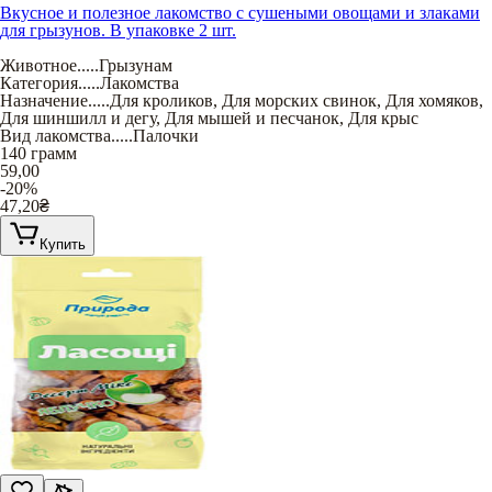
Вкусное и полезное лакомство с сушеными овощами и злаками
для грызунов. В упаковке 2 шт.
Животное
.....
Грызунам
Категория
.....
Лакомства
Назначение
.....
Для кроликов
,
Для морских свинок
,
Для хомяков
,
Для шиншилл и дегу
,
Для мышей и песчанок
,
Для крыс
Вид лакомства
.....
Палочки
140 грамм
59,00
-20%
47,20
₴
Купить