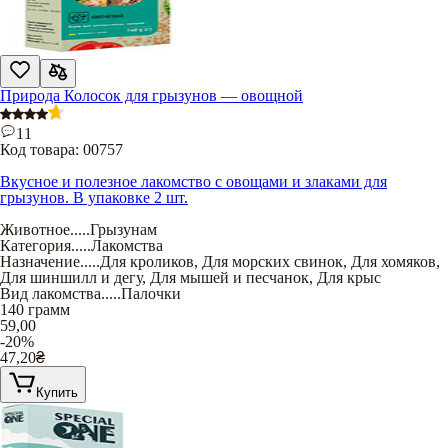
Природа Колосок для грызунов — овощной
11
Код товара:
00757
Вкусное и полезное лакомство с овощами и злаками для
грызунов. В упаковке 2 шт.
Животное
.....
Грызунам
Категория
.....
Лакомства
Назначение
.....
Для кроликов
,
Для морских свинок
,
Для хомяков
,
Для шиншилл и дегу
,
Для мышей и песчанок
,
Для крыс
Вид лакомства
.....
Палочки
140 грамм
59,00
-20%
47,20
₴
Купить