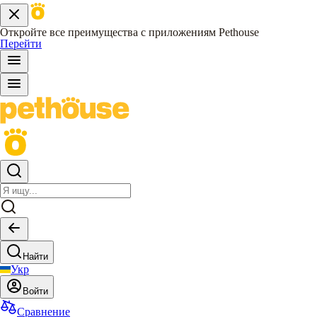
Откройте все преимущества с приложениям Pethouse
Перейти
Найти
Укр
Войти
Сравнение