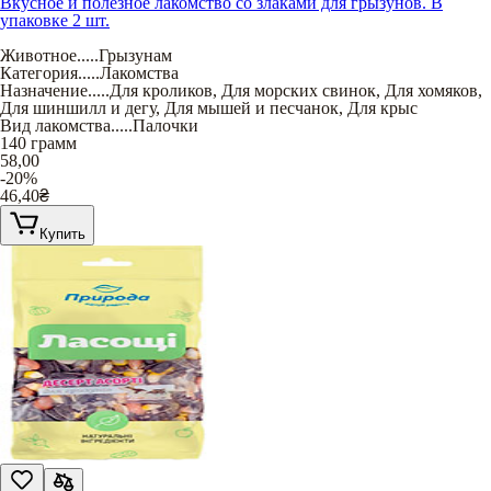
Вкусное и полезное лакомство со злаками для грызунов. В
упаковке 2 шт.
Животное
.....
Грызунам
Категория
.....
Лакомства
Назначение
.....
Для кроликов
,
Для морских свинок
,
Для хомяков
,
Для шиншилл и дегу
,
Для мышей и песчанок
,
Для крыс
Вид лакомства
.....
Палочки
140 грамм
58,00
-20%
46,40
₴
Купить