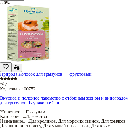
-20%
Природа Колосок для грызунов — фруктовый
7
Код товара:
00752
Вкусное и полезное лакомство с отборным зерном и виноградом
для грызунов. В упаковке 2 шт.
Животное
.....
Грызунам
Категория
.....
Лакомства
Назначение
.....
Для кроликов
,
Для морских свинок
,
Для хомяков
,
Для шиншилл и дегу
,
Для мышей и песчанок
,
Для крыс