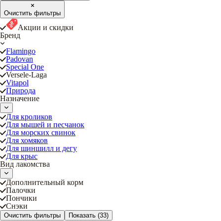
Очистить фильтры
Акции и скидки
Бренд
Flamingo
Padovan
Special One
Versele-Laga
Vitapol
Природа
Назначение
Для кроликов
Для мышей и песчанок
Для морских свинок
Для хомяков
Для шиншилл и дегу
Для крыс
Вид лакомства
Дополнительный корм
Палочки
Пончики
Снэки
Очистить фильтры
Показать
(33)