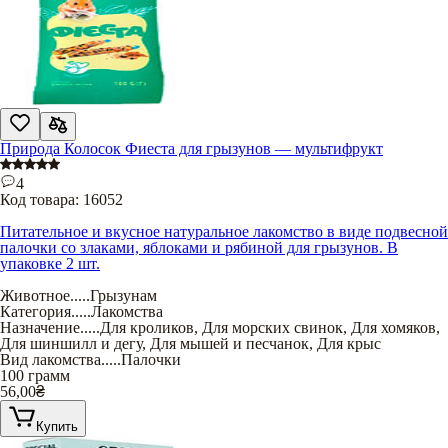
Природа Колосок Фиеста для грызунов — мультифрукт
4
Код товара:
16052
Питательное и вкусное натуральное лакомство в виде подвесной
палочки со злаками, яблоками и рябиной для грызунов. В
упаковке 2 шт.
Животное
.....
Грызунам
Категория
.....
Лакомства
Назначение
.....
Для кроликов
,
Для морских свинок
,
Для хомяков
,
Для шиншилл и дегу
,
Для мышей и песчанок
,
Для крыс
Вид лакомства
.....
Палочки
100 грамм
56,00
₴
Купить