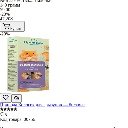
Вид лакомства
.....
Палочки
140 грамм
59,00
-20%
47,20
₴
Купить
-20%
Природа Колосок для грызунов — бисквит
5
Код товара:
00756