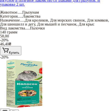
Вкусное и полезное лакомство со злаками для грызунов. В
упаковке 2 шт.
Животное
.....
Грызунам
Категория
.....
Лакомства
Назначение
.....
Для кроликов
,
Для морских свинок
,
Для хомяков
,
Для шиншилл и дегу
,
Для мышей и песчанок
,
Для крыс
Вид лакомства
.....
Палочки
140 грамм
58,00
-20%
46,40
₴
Купить
-20%