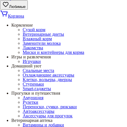
Любимые
Корзина
Кормление
Сухой корм
Ветеринарные диеты
Влажный корм
Заменители молока
Лакомства
Миски и контейнеры для корма
Игры и развлечения
Игрушки
Домашний уют
Спальные места
Охлаждающие аксессуары
Клетки, вольеры, дверцы
Ступеньки
Smart-гаджеты
Прогулки и путешествия
Амуниция
Рулетки
Переноски, сумки, рюкзаки
Автоаксессуары
Аксессуары для прогулок
Ветеринарная аптека
Витамины и добавки