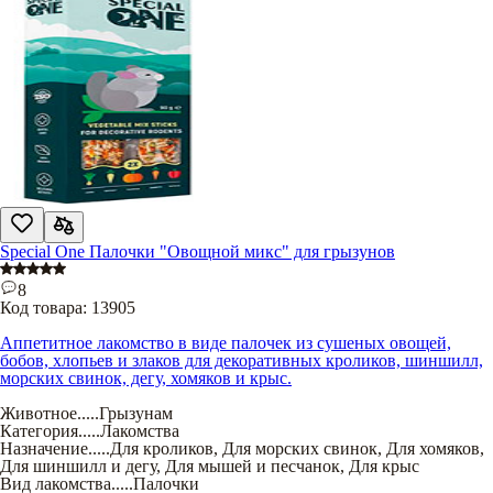
Special One Палочки "Овощной микс" для грызунов
8
Код товара:
13905
Аппетитное лакомство в виде палочек из сушеных овощей,
бобов, хлопьев и злаков для декоративных кроликов, шиншилл,
морских свинок, дегу, хомяков и крыс.
Животное
.....
Грызунам
Категория
.....
Лакомства
Назначение
.....
Для кроликов
,
Для морских свинок
,
Для хомяков
,
Для шиншилл и дегу
,
Для мышей и песчанок
,
Для крыс
Вид лакомства
.....
Палочки