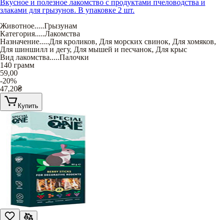
Вкусное и полезное лакомство с продуктами пчеловодства и
злаками для грызунов. В упаковке 2 шт.
Животное
.....
Грызунам
Категория
.....
Лакомства
Назначение
.....
Для кроликов
,
Для морских свинок
,
Для хомяков
,
Для шиншилл и дегу
,
Для мышей и песчанок
,
Для крыс
Вид лакомства
.....
Палочки
140 грамм
59,00
-20%
47,20
₴
Купить