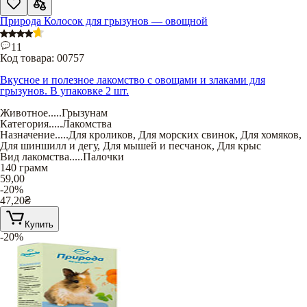
Природа Колосок для грызунов — овощной
11
Код товара:
00757
Вкусное и полезное лакомство с овощами и злаками для
грызунов. В упаковке 2 шт.
Животное
.....
Грызунам
Категория
.....
Лакомства
Назначение
.....
Для кроликов
,
Для морских свинок
,
Для хомяков
,
Для шиншилл и дегу
,
Для мышей и песчанок
,
Для крыс
Вид лакомства
.....
Палочки
140 грамм
59,00
-20%
47,20
₴
Купить
-20%