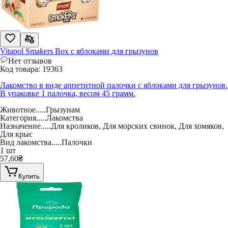
Vitapol Smakers Box с яблоками для грызунов
Нет отзывов
Код товара:
19363
Лакомство в виде аппетитной палочки с яблоками для грызунов.
В упаковке 1 палочка, весом 45 грамм.
Животное
.....
Грызунам
Категория
.....
Лакомства
Назначение
.....
Для кроликов
,
Для морских свинок
,
Для хомяков
,
Для крыс
Вид лакомства
.....
Палочки
1 шт
57,60
₴
Купить