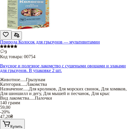
Природа Колосок для грызунов — мультивитамин
9
Код товара:
00754
Вкусное и полезное лакомство с сушеными овощами и злаками
для грызунов. В упаковке 2 шт.
Животное
.....
Грызунам
Категория
.....
Лакомства
Назначение
.....
Для кроликов
,
Для морских свинок
,
Для хомяков
,
Для шиншилл и дегу
,
Для мышей и песчанок
,
Для крыс
Вид лакомства
.....
Палочки
140 грамм
59,00
-20%
47,20
₴
Купить