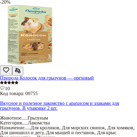
-20%
Природа Колосок для грызунов — ореховый
10
Код товара:
00755
Вкусное и полезное лакомство с арахисом и злаками для
грызунов. В упаковке 2 шт.
Животное
.....
Грызунам
Категория
.....
Лакомства
Назначение
.....
Для кроликов
,
Для морских свинок
,
Для хомяков
,
Для шиншилл и дегу
,
Для мышей и песчанок
,
Для крыс