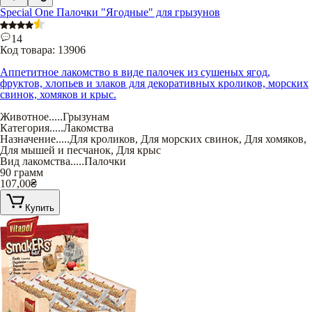
Special One Палочки "Ягодные" для грызунов
14
Код товара:
13906
Аппетитное лакомство в виде палочек из сушеных ягод,
фруктов, хлопьев и злаков для декоративных кроликов, морских
свинок, хомяков и крыс.
Животное
.....
Грызунам
Категория
.....
Лакомства
Назначение
.....
Для кроликов
,
Для морских свинок
,
Для хомяков
,
Для мышей и песчанок
,
Для крыс
Вид лакомства
.....
Палочки
90 грамм
107,00
₴
Купить