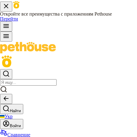
Откройте все преимущества с приложениям Pethouse
Перейти
Найти
Укр
Войти
Сравнение