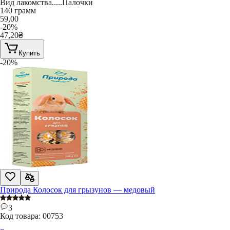
Вид лакомства
.....
Палочки
140 грамм
59,00
-20%
47,20
₴
Купить
-20%
Природа Колосок для грызунов — медовый
3
Код товара:
00753