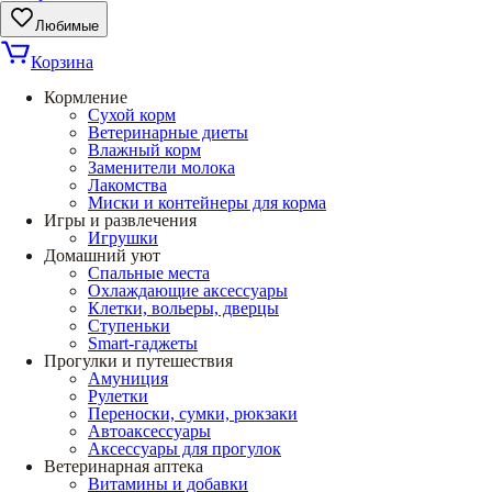
Любимые
Корзина
Кормление
Сухой корм
Ветеринарные диеты
Влажный корм
Заменители молока
Лакомства
Миски и контейнеры для корма
Игры и развлечения
Игрушки
Домашний уют
Спальные места
Охлаждающие аксессуары
Клетки, вольеры, дверцы
Ступеньки
Smart-гаджеты
Прогулки и путешествия
Амуниция
Рулетки
Переноски, сумки, рюкзаки
Автоаксессуары
Аксессуары для прогулок
Ветеринарная аптека
Витамины и добавки