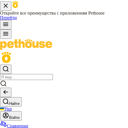
Откройте все преимущества с приложениям Pethouse
Перейти
Найти
Укр
Войти
Сравнение