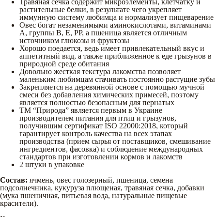
Травяная сечка содержит микроэлементы, клетчатку и
растительные белки, в результате чего укрепляет
иммунную систему любимца и нормализует пищеварение
Овес богат незаменимыми аминокислотами, витаминами
А, группы В, Е, РР, а пшеница является отличным
источником глюкозы и фруктозы
Хорошо поедается, ведь имеет привлекательный вкус и
аппетитный вид, а также приближенное к еде грызунов в
природной среде обитания
Довольно жесткая текстура лакомства позволяет
маленьким любимцам стачивать постоянно растущие зубы
Закрепляется на деревянной основе с помощью мучной
смеси без добавления химических примесей, поэтому
является полностью безопасным для пернатых
ТМ “Природа” является первым в Украине
производителем питания для птиц и грызунов,
получившим сертификат ISO 22000:2018, который
гарантирует контроль качества на всех этапах
производства (прием сырья от поставщиков, смешивание
ингредиентов, фасовка) и соблюдение международных
стандартов при изготовлении кормов и лакомств
2 штуки в упаковке
Состав:
ячмень, овес голозерный, пшеница, семена
подсолнечника, кукуруза плющеная, травяная сечка, добавки
(мука пшеничная, питьевая вода, натуральные пищевые
красители).