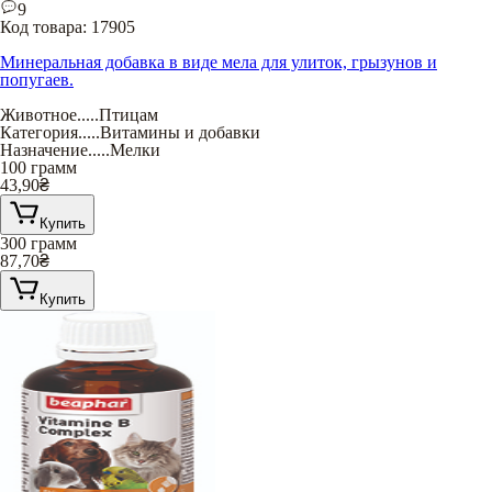
9
Код товара:
17905
Минеральная добавка в виде мела для улиток, грызунов и
попугаев.
Животное
.....
Птицам
Категория
.....
Витамины и добавки
Назначение
.....
Мелки
100 грамм
43,90
₴
Купить
300 грамм
87,70
₴
Купить