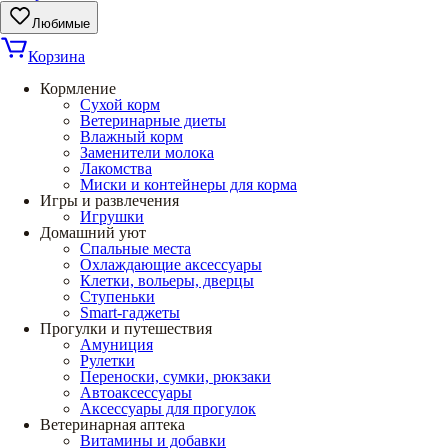
Любимые
Корзина
Кормление
Сухой корм
Ветеринарные диеты
Влажный корм
Заменители молока
Лакомства
Миски и контейнеры для корма
Игры и развлечения
Игрушки
Домашний уют
Спальные места
Охлаждающие аксессуары
Клетки, вольеры, дверцы
Ступеньки
Smart-гаджеты
Прогулки и путешествия
Амуниция
Рулетки
Переноски, сумки, рюкзаки
Автоаксессуары
Аксессуары для прогулок
Ветеринарная аптека
Витамины и добавки