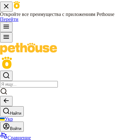
Откройте все преимущества с приложениям Pethouse
Перейти
Найти
Укр
Войти
Сравнение