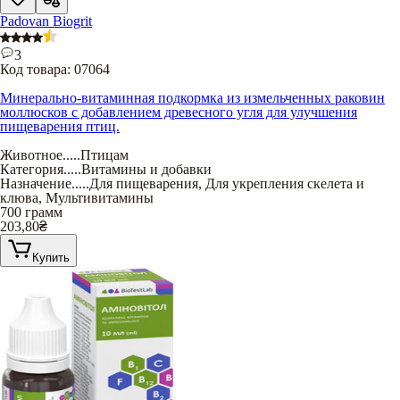
Padovan Biogrit
3
Код товара:
07064
Минерально-витаминная подкормка из измельченных раковин
моллюсков с добавлением древесного угля для улучшения
пищеварения птиц.
Животное
.....
Птицам
Категория
.....
Витамины и добавки
Назначение
.....
Для пищеварения
,
Для укрепления скелета и
клюва
,
Мультивитамины
700 грамм
203,80
₴
Купить