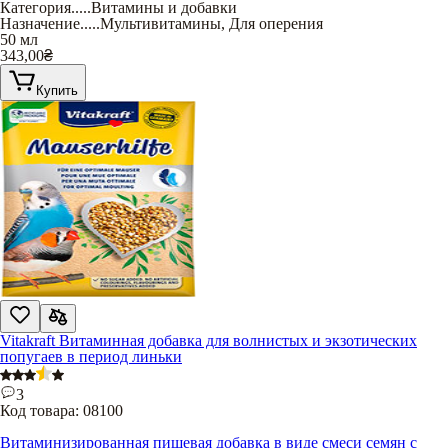
Категория
.....
Витамины и добавки
Назначение
.....
Мультивитамины
,
Для оперения
50 мл
343,00
₴
Купить
Vitakraft Витаминная добавка для волнистых и экзотических
попугаев в период линьки
3
Код товара:
08100
Витаминизированная пищевая добавка в виде смеси семян с