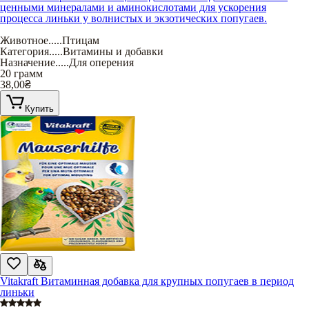
ценными минералами и аминокислотами для ускорения
процесса линьки у волнистых и экзотических попугаев.
Животное
.....
Птицам
Категория
.....
Витамины и добавки
Назначение
.....
Для оперения
20 грамм
38,00
₴
Купить
Vitakraft Витаминная добавка для крупных попугаев в период
линьки