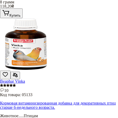
8 грамм
118,20
₴
Купить
Beaphar Vinka
10
Код товара:
05133
Кормовая витаминизированная добавка для декоративных птиц
старше 6-недельного возраста.
Животное
.....
Птицам