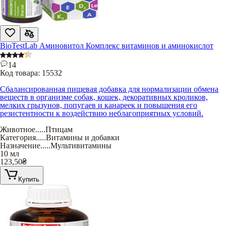
BioTestLab Аминовитол Комплекс витаминов и аминокислот
14
Код товара:
15532
Сбалансированная пищевая добавка для нормализации обмена
веществ в организме собак, кошек, декоративных кроликов,
мелких грызунов, попугаев и канареек и повышения его
резистентности к воздействию неблагоприятных условий.
Животное
.....
Птицам
Категория
.....
Витамины и добавки
Назначение
.....
Мультивитамины
10 мл
123,50
₴
Купить