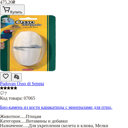
475,20
₴
Купить
Padovan Osso di Seppia
7
Код товара:
07065
Био-камень из кости каракатицы с минералами для птиц.
Животное
.....
Птицам
Категория
.....
Витамины и добавки
Назначение
.....
Для укрепления скелета и клюва
,
Мелки