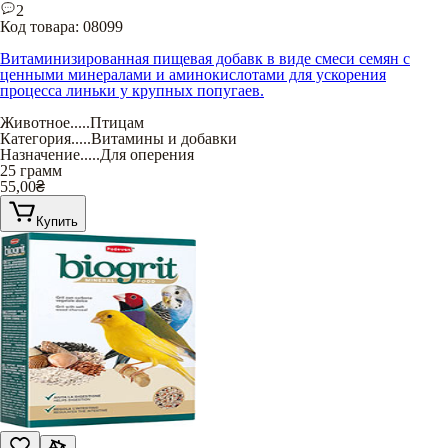
2
Код товара:
08099
Витаминизированная пищевая добавк в виде смеси семян с
ценными минералами и аминокислотами для ускорения
процесса линьки у крупных попугаев.
Животное
.....
Птицам
Категория
.....
Витамины и добавки
Назначение
.....
Для оперения
25 грамм
55,00
₴
Купить