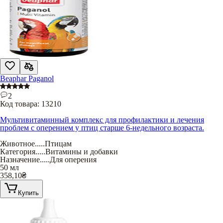
Beaphar Paganol
2
Код товара:
13210
Мультивитаминный комплекс для профилактики и лечения
проблем с оперением у птиц старше 6-недельного возраста.
Животное
.....
Птицам
Категория
.....
Витамины и добавки
Назначение
.....
Для оперения
50 мл
358,10
₴
Купить