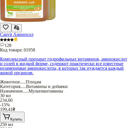
Canvit Аминосол
128
Код товара:
01958
Комплексный препарат гидрофильных витаминов, аминокислот
и солей в жидкой форме, содержит практически все известные
незаменимые аминокислоты, в которых так нуждается каждый
живой организм.
Животное
.....
Птицам
Категория
.....
Витамины и добавки
Назначение
.....
Мультивитамины
30 мл
234,60
-15%
199,41
₴
Купить
250 мл