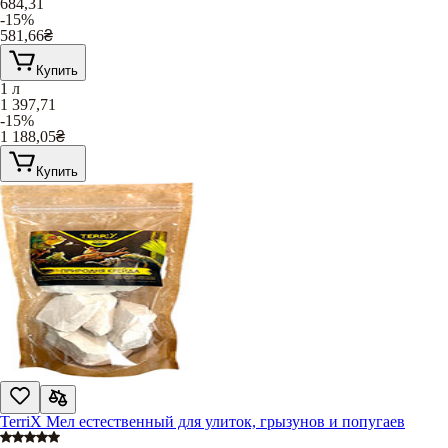
684,31
-15%
581,66
₴
Купить
1 л
1 397,71
-15%
1 188,05
₴
Купить
TerriX Мел естественный для улиток, грызунов и попугаев