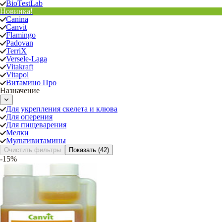
BioTestLab
Новинка!
Canina
Canvit
Flamingo
Padovan
TerriX
Versele-Laga
Vitakraft
Vitapol
Витамино Про
Назначение
Для укрепления скелета и клюва
Для оперения
Для пищеварения
Мелки
Мультивитамины
Очистить фильтры
Показать
(42)
-15%