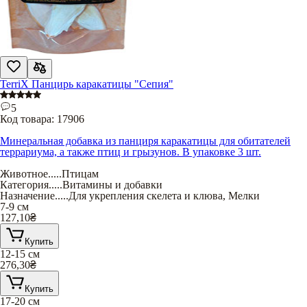
TerriX Панцирь каракатицы "Сепия"
5
Код товара:
17906
Минеральная добавка из панциря каракатицы для обитателей
террариума, а также птиц и грызунов. В упаковке 3 шт.
Животное
.....
Птицам
Категория
.....
Витамины и добавки
Назначение
.....
Для укрепления скелета и клюва
,
Мелки
7-9 см
127,10
₴
Купить
12-15 см
276,30
₴
Купить
17-20 см