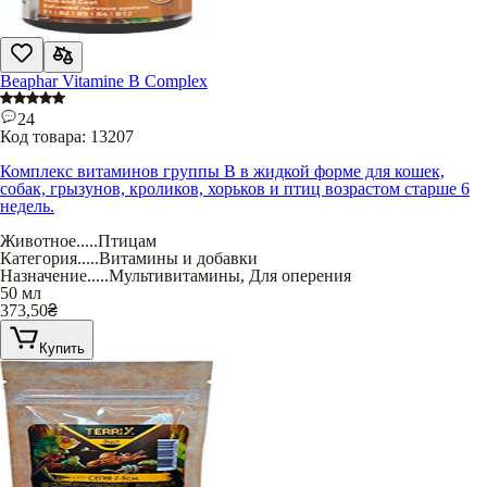
Beaphar Vitamine B Complex
24
Код товара:
13207
Комплекс витаминов группы В в жидкой форме для кошек,
собак, грызунов, кроликов, хорьков и птиц возрастом старше 6
недель.
Животное
.....
Птицам
Категория
.....
Витамины и добавки
Назначение
.....
Мультивитамины
,
Для оперения
50 мл
373,50
₴
Купить