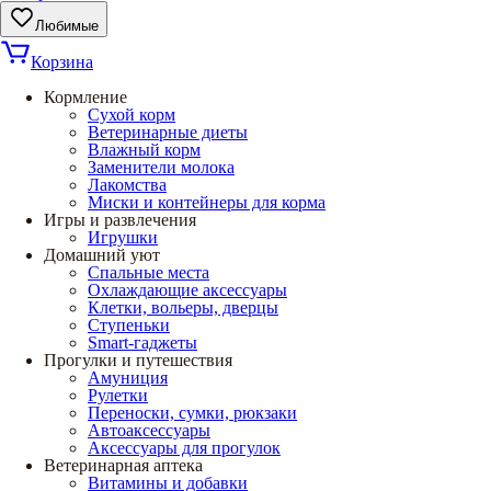
Любимые
Корзина
Кормление
Сухой корм
Ветеринарные диеты
Влажный корм
Заменители молока
Лакомства
Миски и контейнеры для корма
Игры и развлечения
Игрушки
Домашний уют
Спальные места
Охлаждающие аксессуары
Клетки, вольеры, дверцы
Ступеньки
Smart-гаджеты
Прогулки и путешествия
Амуниция
Рулетки
Переноски, сумки, рюкзаки
Автоаксессуары
Аксессуары для прогулок
Ветеринарная аптека
Витамины и добавки