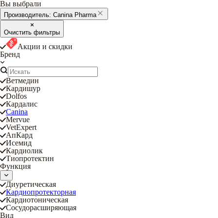
Вы выбрали
Производитель:
Canina Pharma
Очистить фильтры
Акции и скидки
Бренд
Ветмедин
Кардишур
Dolfos
Кардалис
Canina
Mervue
VetExpert
АпКард
Исемид
Кардиолик
Тиопротектин
Функция
Диуретическая
Кардиопротекторная
Кардиотоническая
Сосудорасширяющая
Вид