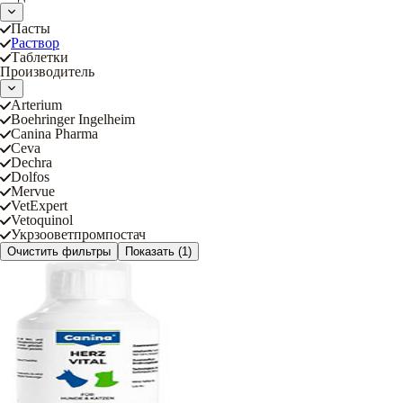
Пасты
Раствор
Таблетки
Производитель
Arterium
Boehringer Ingelheim
Canina Pharma
Ceva
Dechra
Dolfos
Mervue
VetExpert
Vetoquinol
Укрзооветпромпостач
Очистить фильтры
Показать
(1)