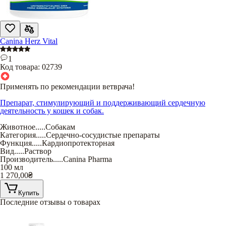
Canina Herz Vital
1
Код товара:
02739
Применять по рекомендации ветврача!
Препарат, стимулирующий и поддерживающий сердечную
деятельность у кошек и собак.
Животное
.....
Собакам
Категория
.....
Сердечно-сосудистые препараты
Функция
.....
Кардиопротекторная
Вид
.....
Раствор
Производитель
.....
Canina Pharma
100 мл
1 270,00
₴
Купить
Последние отзывы о товарах