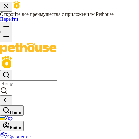
Откройте все преимущества с приложениям Pethouse
Перейти
Найти
Укр
Войти
Сравнение