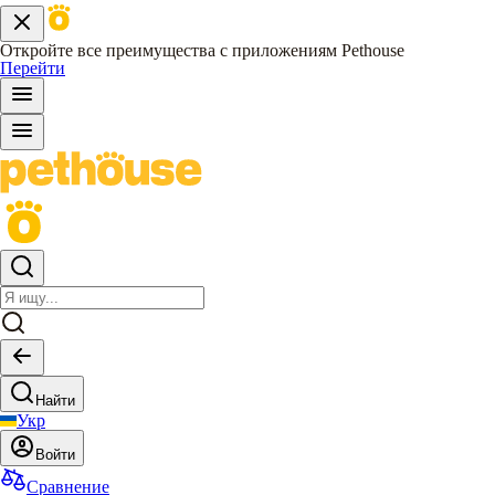
Откройте все преимущества с приложениям Pethouse
Перейти
Найти
Укр
Войти
Сравнение