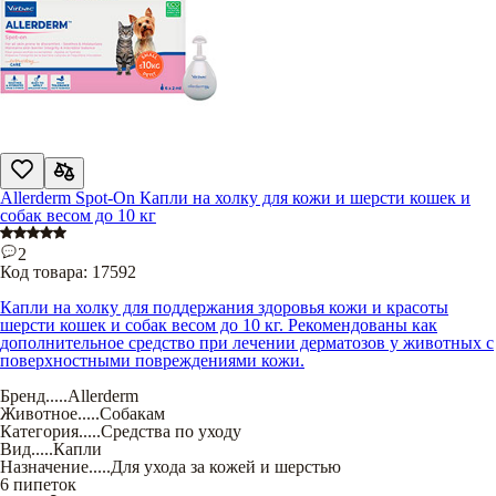
Allerderm Spot-On Капли на холку для кожи и шерсти кошек и
собак весом до 10 кг
2
Код товара:
17592
Капли на холку для поддержания здоровья кожи и красоты
шерсти кошек и собак весом до 10 кг. Рекомендованы как
дополнительное средство при лечении дерматозов у животных с
поверхностными повреждениями кожи.
Бренд
.....
Allerderm
Животное
.....
Собакам
Категория
.....
Средства по уходу
Вид
.....
Капли
Назначение
.....
Для ухода за кожей и шерстью
6 пипеток