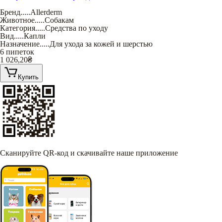
Бренд
.....
Allerderm
Животное
.....
Собакам
Категория
.....
Средства по уходу
Вид
.....
Капли
Назначение
.....
Для ухода за кожей и шерстью
6 пипеток
1 026,20
₴
Купить
Сканируйте QR-код и скачивайте наше приложение