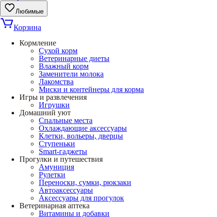
Любимые
Корзина
Кормление
Сухой корм
Ветеринарные диеты
Влажный корм
Заменители молока
Лакомства
Миски и контейнеры для корма
Игры и развлечения
Игрушки
Домашний уют
Спальные места
Охлаждающие аксессуары
Клетки, вольеры, дверцы
Ступеньки
Smart-гаджеты
Прогулки и путешествия
Амуниция
Рулетки
Переноски, сумки, рюкзаки
Автоаксессуары
Аксессуары для прогулок
Ветеринарная аптека
Витамины и добавки