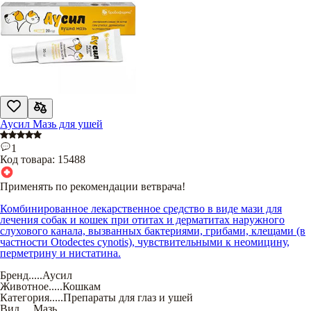
Аусил Мазь для ушей
1
Код товара:
15488
Применять по рекомендации ветврача!
Комбинированное лекарственное средство в виде мази для
лечения собак и кошек при отитах и дерматитах наружного
слухового канала, вызванных бактериями, грибами, клещами (в
частности Otodectes cynotis), чувствительными к неомицину,
перметрину и нистатина.
Бренд
.....
Аусил
Животное
.....
Кошкам
Категория
.....
Препараты для глаз и ушей
Вид
.....
Мазь