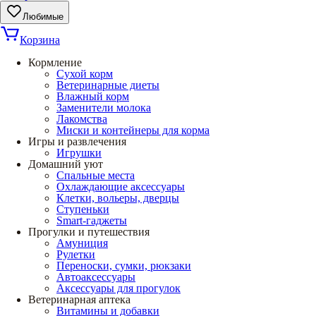
Любимые
Корзина
Кормление
Сухой корм
Ветеринарные диеты
Влажный корм
Заменители молока
Лакомства
Миски и контейнеры для корма
Игры и развлечения
Игрушки
Домашний уют
Спальные места
Охлаждающие аксессуары
Клетки, вольеры, дверцы
Ступеньки
Smart-гаджеты
Прогулки и путешествия
Амуниция
Рулетки
Переноски, сумки, рюкзаки
Автоаксессуары
Аксессуары для прогулок
Ветеринарная аптека
Витамины и добавки