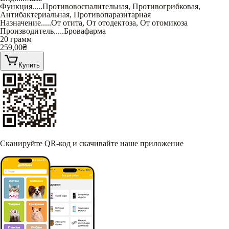
Функция
.....
Противовоспалительная
,
Противогрибковая
,
Антибактериальная
,
Противопаразитарная
Назначение
.....
От отита
,
От отодектоза
,
От отомикоза
Производитель
.....
Бровафарма
20 грамм
259,00
₴
Купить
Сканируйте QR-код и скачивайте наше приложение