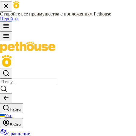
Откройте все преимущества с приложениям Pethouse
Перейти
Найти
Укр
Войти
Сравнение