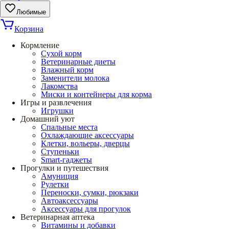
Любимые
Корзина
Кормление
Сухой корм
Ветеринарные диеты
Влажный корм
Заменители молока
Лакомства
Миски и контейнеры для корма
Игры и развлечения
Игрушки
Домашний уют
Спальные места
Охлаждающие аксессуары
Клетки, вольеры, дверцы
Ступеньки
Smart-гаджеты
Прогулки и путешествия
Амуниция
Рулетки
Переноски, сумки, рюкзаки
Автоаксессуары
Аксессуары для прогулок
Ветеринарная аптека
Витамины и добавки