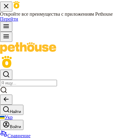
Откройте все преимущества с приложениям Pethouse
Перейти
Найти
Укр
Войти
Сравнение