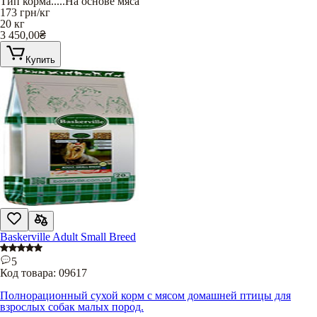
Тип корма
.....
На основе мяса
173
грн/кг
20 кг
3 450,00
₴
Купить
Baskerville Adult Small Breed
5
Код товара:
09617
Полнорационный сухой корм с мясом домашней птицы для
взрослых собак малых пород.