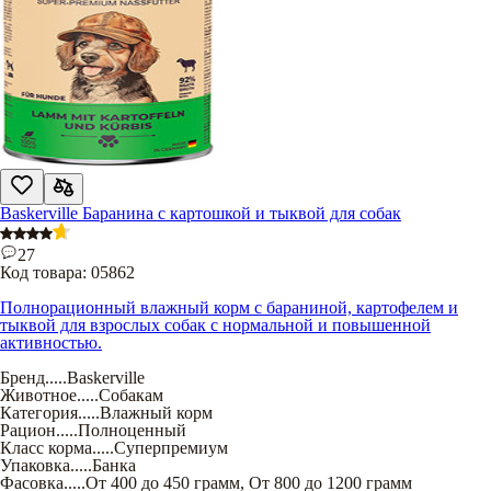
Baskerville Баранина с картошкой и тыквой для собак
27
Код товара:
05862
Полнорационный влажный корм с бараниной, картофелем и
тыквой для взрослых собак с нормальной и повышенной
активностью.
Бренд
.....
Baskerville
Животное
.....
Собакам
Категория
.....
Влажный корм
Рацион
.....
Полноценный
Класс корма
.....
Суперпремиум
Упаковка
.....
Банка
Фасовка
.....
От 400 до 450 грамм
,
От 800 до 1200 грамм