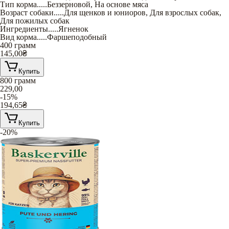
Тип корма
.....
Беззерновой
,
На основе мяса
Возраст собаки
.....
Для щенков и юниоров
,
Для взрослых собак
,
Для пожилых собак
Ингредиенты
.....
Ягненок
Вид корма
.....
Фаршеподобный
400 грамм
145,00
₴
Купить
800 грамм
229,00
-15%
194,65
₴
Купить
-20%