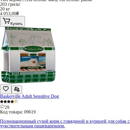
203
грн/кг
20 кг
4 053,00
₴
Купить
Baskerville Adult Sensitive Dog
29
Код товара:
09619
Полнорационный сухой корм с говядиной и курицей для собак с
чувствительным пищеварением.