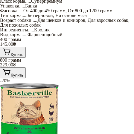
Класс корма
.....
Суперпремиум
Упаковка
.....
Банка
Фасовка
.....
От 400 до 450 грамм
,
От 800 до 1200 грамм
Тип корма
.....
Беззерновой
,
На основе мяса
Возраст собаки
.....
Для щенков и юниоров
,
Для взрослых собак
,
Для пожилых собак
Ингредиенты
.....
Кролик
Вид корма
.....
Фаршеподобный
400 грамм
145,00
₴
Купить
800 грамм
229,00
₴
Купить
-20%