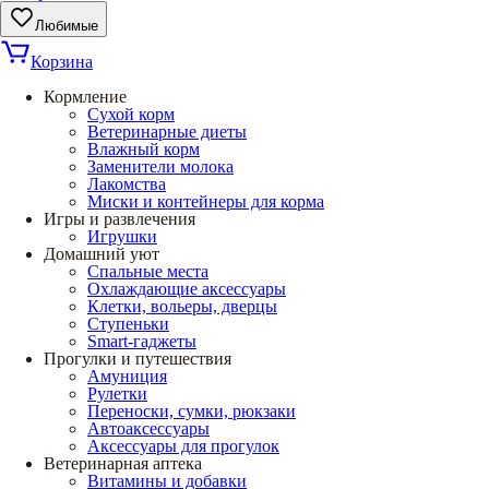
Любимые
Корзина
Кормление
Сухой корм
Ветеринарные диеты
Влажный корм
Заменители молока
Лакомства
Миски и контейнеры для корма
Игры и развлечения
Игрушки
Домашний уют
Спальные места
Охлаждающие аксессуары
Клетки, вольеры, дверцы
Ступеньки
Smart-гаджеты
Прогулки и путешествия
Амуниция
Рулетки
Переноски, сумки, рюкзаки
Автоаксессуары
Аксессуары для прогулок
Ветеринарная аптека
Витамины и добавки