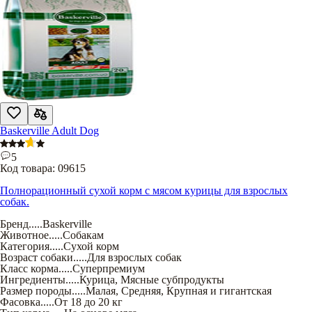
Baskerville Adult Dog
5
Код товара:
09615
Полнорационный сухой корм с мясом курицы для взрослых
собак.
Бренд
.....
Baskerville
Животное
.....
Собакам
Категория
.....
Сухой корм
Возраст собаки
.....
Для взрослых собак
Класс корма
.....
Суперпремиум
Ингредиенты
.....
Курица
,
Мясные субпродукты
Размер породы
.....
Малая
,
Средняя
,
Крупная и гигантская
Фасовка
.....
От 18 до 20 кг