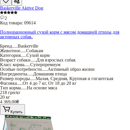
Baskerville Aktive Dog
2
Код товара:
09614
Полнорационный сухой корм с мясом домашней птицы для
активных собак.
Бренд
.....
Baskerville
Животное
.....
Собакам
Категория
.....
Сухой корм
Возраст собаки
.....
Для взрослых собак
Класс корма
.....
Суперпремиум
Особые потребности
.....
Активный образ жизни
Ингредиенты
.....
Домашняя птица
Размер породы
.....
Малая
,
Средняя
,
Крупная и гигантская
Фасовка
.....
От 4 до 7 кг
,
От 18 до 20 кг
Тип корма
.....
На основе мяса
218
грн/кг
20 кг
4 369,00
₴
Купить