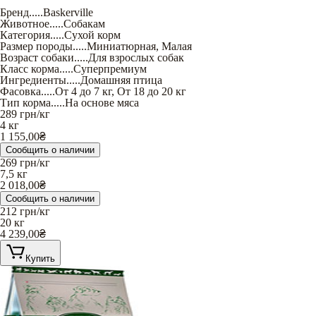
Бренд
.....
Baskerville
Животное
.....
Собакам
Категория
.....
Сухой корм
Размер породы
.....
Миниатюрная
,
Малая
Возраст собаки
.....
Для взрослых собак
Класс корма
.....
Суперпремиум
Ингредиенты
.....
Домашняя птица
Фасовка
.....
От 4 до 7 кг
,
От 18 до 20 кг
Тип корма
.....
На основе мяса
289
грн/кг
4 кг
1 155,00
₴
Сообщить о наличии
269
грн/кг
7,5 кг
2 018,00
₴
Сообщить о наличии
212
грн/кг
20 кг
4 239,00
₴
Купить