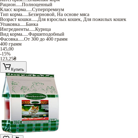
Рацион
.....
Полноценный
Класс корма
.....
Суперпремиум
Тип корма
.....
Беззерновой
,
На основе мяса
Возраст кошки
.....
Для взрослых кошек
,
Для пожилых кошек
Упаковка
.....
Банка
Ингредиенты
.....
Курица
Вид корма
.....
Фаршеподобный
Фасовка
.....
От 300 до 400 грамм
400 грамм
145,00
-15%
123,25
₴
Купить