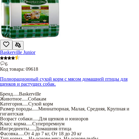
Baskerville Junior
6
Код товара:
09618
Полнорационный сухой корм с мясом домашней птицы для
щенков и растущих собак.
Бренд
.....
Baskerville
Животное
.....
Собакам
Категория
.....
Сухой корм
Размер породы
.....
Миниатюрная
,
Малая
,
Средняя
,
Крупная и
гигантская
Возраст собаки
.....
Для щенков и юниоров
Класс корма
.....
Суперпремиум
Ингредиенты
.....
Домашняя птица
Фасовка
.....
От 4 до 7 кг
,
От 18 до 20 кг
Тип корма
.....
На основе мяса
,
На основе рыбы