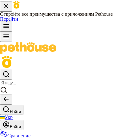
Откройте все преимущества с приложениям Pethouse
Перейти
Найти
Укр
Войти
Сравнение