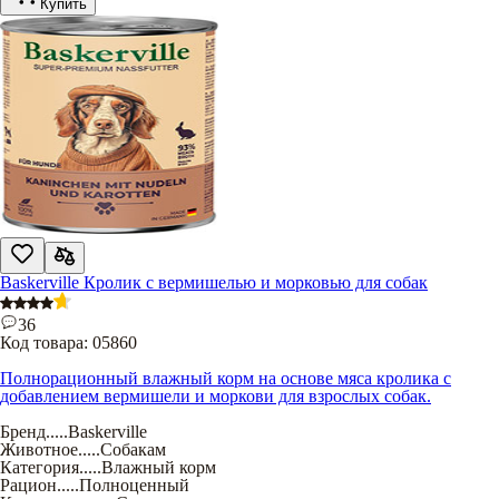
Купить
Baskerville Кролик с вермишелью и морковью для собак
36
Код товара:
05860
Полнорационный влажный корм на основе мяса кролика с
добавлением вермишели и моркови для взрослых собак.
Бренд
.....
Baskerville
Животное
.....
Собакам
Категория
.....
Влажный корм
Рацион
.....
Полноценный