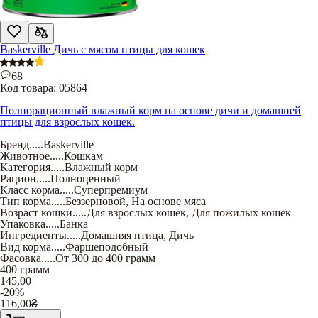
Baskerville Дичь с мясом птицы для кошек
68
Код товара:
05864
Полнорационный влажный корм на основе дичи и домашней
птицы для взрослых кошек.
Бренд
.....
Baskerville
Животное
.....
Кошкам
Категория
.....
Влажный корм
Рацион
.....
Полноценный
Класс корма
.....
Суперпремиум
Тип корма
.....
Беззерновой
,
На основе мяса
Возраст кошки
.....
Для взрослых кошек
,
Для пожилых кошек
Упаковка
.....
Банка
Ингредиенты
.....
Домашняя птица
,
Дичь
Вид корма
.....
Фаршеподобный
Фасовка
.....
От 300 до 400 грамм
400 грамм
145,00
-20%
116,00
₴