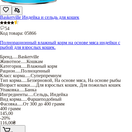
Baskerville Индейка и сельдь для кошек
54
Код товара:
05866
Полнорационный влажный корм на основе мяса индейки с
рыбой для взрослых кошек.
Бренд
.....
Baskerville
Животное
.....
Кошкам
Категория
.....
Влажный корм
Рацион
.....
Полноценный
Класс корма
.....
Суперпремиум
Тип корма
.....
Беззерновой
,
На основе мяса
,
На основе рыбы
Возраст кошки
.....
Для взрослых кошек
,
Для пожилых кошек
Упаковка
.....
Банка
Ингредиенты
.....
Сельдь
,
Индейка
Вид корма
.....
Фаршеподобный
Фасовка
.....
От 300 до 400 грамм
400 грамм
145,00
-20%
116,00
₴