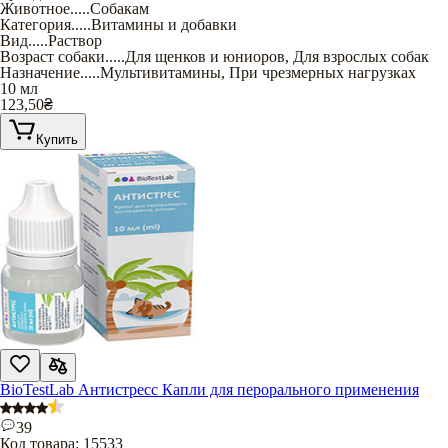
Животное
.....
Собакам
Категория
.....
Витамины и добавки
Вид
.....
Раствор
Возраст собаки
.....
Для щенков и юниоров
,
Для взрослых собак
Назначение
.....
Мультивитамины
,
При чрезмерных нагрузках
10 мл
123,50
₴
Купить
BioTestLab Антистресс Капли для перорального применения
39
Код товара:
15533