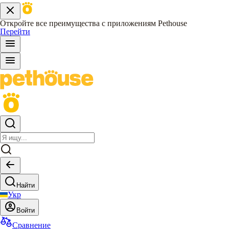
Откройте все преимущества с приложениям Pethouse
Перейти
Найти
Укр
Войти
Сравнение