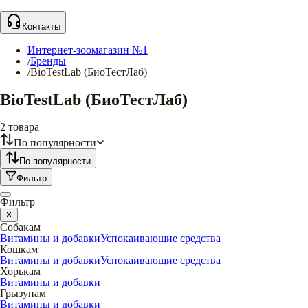
Контакты
Интернет-зоомагазин №1
/
Бренды
/
BioTestLab (БиоТестЛаб)
BioTestLab (БиоТестЛаб)
2
товара
По популярности
По популярности
Фильтр
Фильтр
Собакам
Витамины и добавки
Успокаивающие средства
Кошкам
Витамины и добавки
Успокаивающие средства
Хорькам
Витамины и добавки
Грызунам
Витамины и добавки