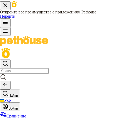
Откройте все преимущества с приложениям Pethouse
Перейти
Найти
Укр
Войти
Сравнение