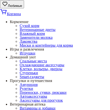
Любимые
Корзина
Кормление
Сухой корм
Ветеринарные диеты
Влажный корм
Заменители молока
Лакомства
Миски и контейнеры для корма
Игры и развлечения
Игрушки
Домашний уют
Спальные места
Охлаждающие аксессуары
Клетки, вольеры, дверцы
Ступеньки
Smart-гаджеты
Прогулки и путешествия
Амуниция
Рулетки
Переноски, сумки, рюкзаки
Автоаксессуары
Аксессуары для прогулок
Ветеринарная аптека
Витамины и добавки