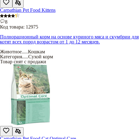
Carpathian Pet Food Kittens
8
Код товара:
12975
Полнорационный корм на основе куриного мяса и скумбрии для
котят всех пород возрастом от 1 до 12 месяцев.
Животное
.....
Кошкам
Категория
.....
Сухой корм
Товар снят с продажи
Carpathian Pet Food Cat Optimal Care