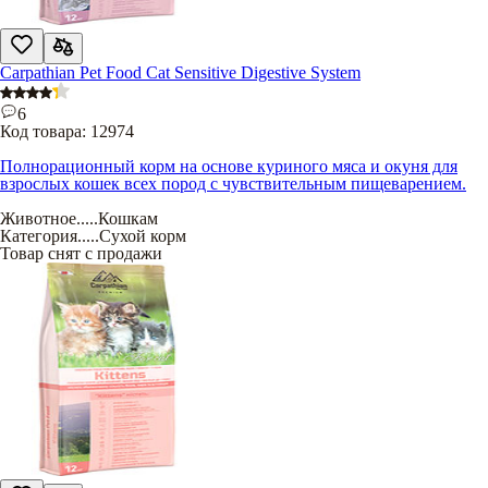
Carpathian Pet Food Cat Sensitive Digestive System
6
Код товара:
12974
Полнорационный корм на основе куриного мяса и окуня для
взрослых кошек всех пород с чувствительным пищеварением.
Животное
.....
Кошкам
Категория
.....
Сухой корм
Товар снят с продажи