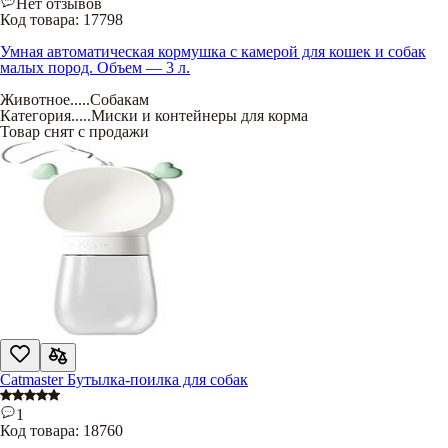
Нет отзывов
Код товара:
17798
Умная автоматическая кормушка с камерой для кошек и собак
малых пород. Объем — 3 л.
Животное
.....
Собакам
Категория
.....
Миски и контейнеры для корма
Товар снят с продажи
Catmaster Бутылка-поилка для собак
1
Код товара:
18760