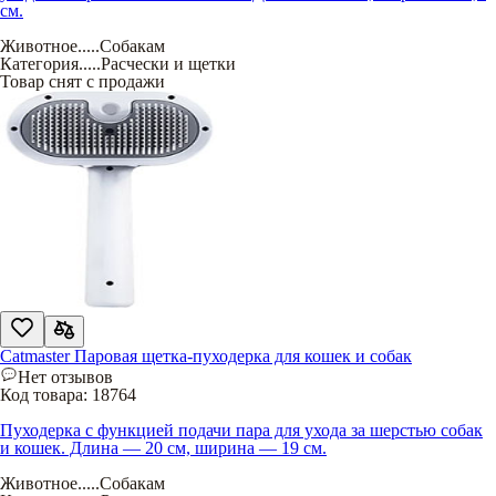
см.
Животное
.....
Собакам
Категория
.....
Расчески и щетки
Товар снят с продажи
Catmaster Паровая щетка-пуходерка для кошек и собак
Нет отзывов
Код товара:
18764
Пуходерка с функцией подачи пара для ухода за шерстью собак
и кошек. Длина — 20 см, ширина — 19 см.
Животное
.....
Собакам