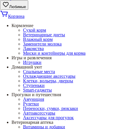
Любимые
Корзина
Кормление
Сухой корм
Ветеринарные диеты
Влажный корм
Заменители молока
Лакомства
Миски и контейнеры для корма
Игры и развлечения
Игрушки
Домашний уют
Спальные места
Охлаждающие аксессуары
Клетки, вольеры, дверцы
Ступеньки
Smart-гаджеты
Прогулки и путешествия
Амуниция
Рулетки
Переноски, сумки, рюкзаки
Автоаксессуары
Аксессуары для прогулок
Ветеринарная аптека
Витамины и добавки