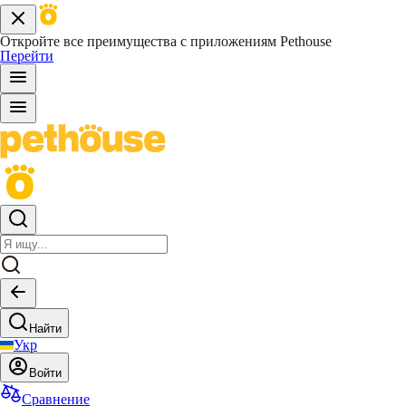
Откройте все преимущества с приложениям Pethouse
Перейти
Найти
Укр
Войти
Сравнение