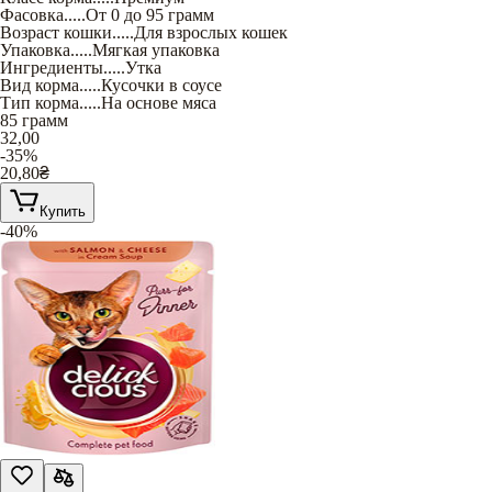
Фасовка
.....
От 0 до 95 грамм
Возраст кошки
.....
Для взрослых кошек
Упаковка
.....
Мягкая упаковка
Ингредиенты
.....
Утка
Вид корма
.....
Кусочки в соусе
Тип корма
.....
На основе мяса
85 грамм
32,00
-35%
20,80
₴
Купить
-40%