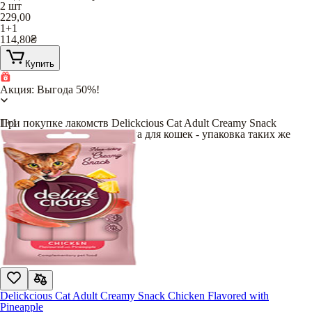
2 шт
229,00
1+1
114,80
₴
Купить
Акция: Выгода 50%!
При покупке лакомств Delickcious Cat Adult Creamy Snack
1+1
Seabream Flavored with Papaya для кошек - упаковка таких же
лакомств
в подарок
!
Delickcious Cat Adult Creamy Snack Chicken Flavored with
Pineapple