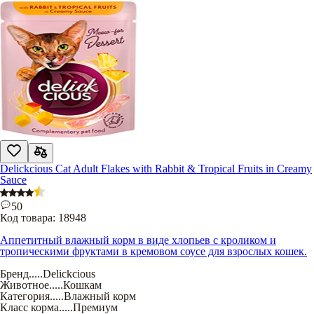
Delickcious Cat Adult Flakes with Rabbit & Tropical Fruits in Creamy
Sauce
50
Код товара:
18948
Аппетитный влажный корм в виде хлопьев с кроликом и
тропическими фруктами в кремовом соусе для взрослых кошек.
Бренд
.....
Delickcious
Животное
.....
Кошкам
Категория
.....
Влажный корм
Класс корма
.....
Премиум