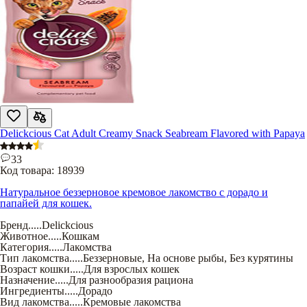
Delickcious Cat Adult Creamy Snack Seabream Flavored with Papaya
33
Код товара:
18939
Натуральное беззерновое кремовое лакомство с дорадо и
папайей для кошек.
Бренд
.....
Delickcious
Животное
.....
Кошкам
Категория
.....
Лакомства
Тип лакомства
.....
Беззерновые
,
На основе рыбы
,
Без курятины
Возраст кошки
.....
Для взрослых кошек
Назначение
.....
Для разнообразия рациона
Ингредиенты
.....
Дорадо
Вид лакомства
.....
Кремовые лакомства