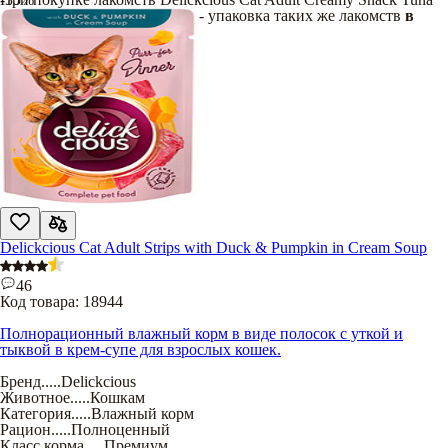
Flavored with Aloe для кошек - упаковка таких же лакомств
в
подарок
!
Delickcious Cat Adult Strips with Duck & Pumpkin in Cream Soup
46
Код товара:
18944
Полнорационный влажный корм в виде полосок с уткой и
тыквой в крем-супе для взрослых кошек.
Бренд
.....
Delickcious
Животное
.....
Кошкам
Категория
.....
Влажный корм
Рацион
.....
Полноценный
Класс корма
.....
Премиум