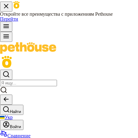
Откройте все преимущества с приложениям Pethouse
Перейти
Найти
Укр
Войти
Сравнение