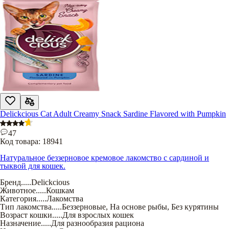
лакомств
в подарок
!
Delickcious Cat Adult Creamy Snack Sardine Flavored with Pumpkin
47
Код товара:
18941
Натуральное беззерновое кремовое лакомство с сардиной и
тыквой для кошек.
Бренд
.....
Delickcious
Животное
.....
Кошкам
Категория
.....
Лакомства
Тип лакомства
.....
Беззерновые
,
На основе рыбы
,
Без курятины
Возраст кошки
.....
Для взрослых кошек
Назначение
.....
Для разнообразия рациона