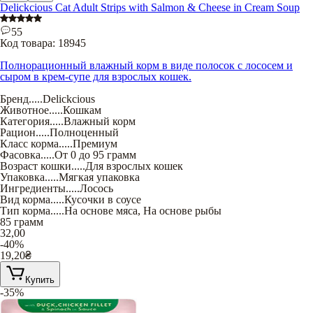
Delickcious Cat Adult Strips with Salmon & Cheese in Cream Soup
55
Код товара:
18945
Полнорационный влажный корм в виде полосок с лососем и
сыром в крем-супе для взрослых кошек.
Бренд
.....
Delickcious
Животное
.....
Кошкам
Категория
.....
Влажный корм
Рацион
.....
Полноценный
Класс корма
.....
Премиум
Фасовка
.....
От 0 до 95 грамм
Возраст кошки
.....
Для взрослых кошек
Упаковка
.....
Мягкая упаковка
Ингредиенты
.....
Лосось
Вид корма
.....
Кусочки в соусе
Тип корма
.....
На основе мяса
,
На основе рыбы
85 грамм
32,00
-40%
19,20
₴
Купить
-35%