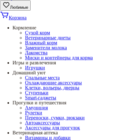
Любимые
Корзина
Кормление
Сухой корм
Ветеринарные диеты
Влажный корм
Заменители молока
Лакомства
Миски и контейнеры для корма
Игры и развлечения
Игрушки
Домашний уют
Спальные места
Охлаждающие аксессуары
Клетки, вольеры, дверцы
Ступеньки
Smart-гаджеты
Прогулки и путешествия
Амуниция
Рулетки
Переноски, сумки, рюкзаки
Автоаксессуары
Аксессуары для прогулок
Ветеринарная аптека
Витамины и добавки