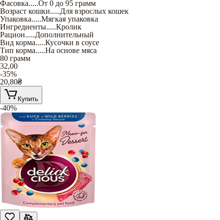
Фасовка
.....
От 0 до 95 грамм
Возраст кошки
.....
Для взрослых кошек
Упаковка
.....
Мягкая упаковка
Ингредиенты
.....
Кролик
Рацион
.....
Дополнительный
Вид корма
.....
Кусочки в соусе
Тип корма
.....
На основе мяса
80 грамм
32,00
-35%
20,80
₴
Купить
-40%