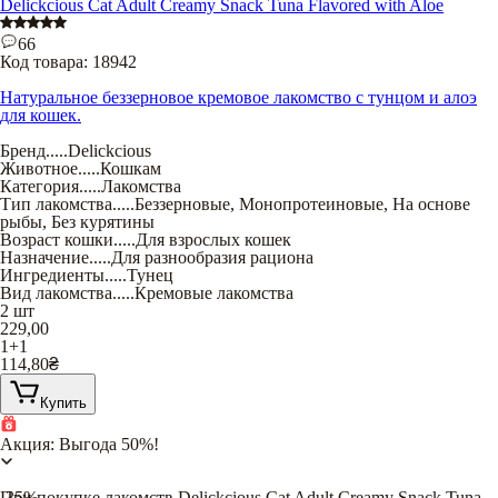
Delickcious Cat Adult Creamy Snack Tuna Flavored with Aloe
66
Код товара:
18942
Натуральное беззерновое кремовое лакомство с тунцом и алоэ
для кошек.
Бренд
.....
Delickcious
Животное
.....
Кошкам
Категория
.....
Лакомства
Тип лакомства
.....
Беззерновые
,
Монопротеиновые
,
На основе
рыбы
,
Без курятины
Возраст кошки
.....
Для взрослых кошек
Назначение
.....
Для разнообразия рациона
Ингредиенты
.....
Тунец
Вид лакомства
.....
Кремовые лакомства
2 шт
229,00
1+1
114,80
₴
Купить
Акция: Выгода 50%!
При покупке лакомств Delickcious Cat Adult Creamy Snack Tuna
-35%