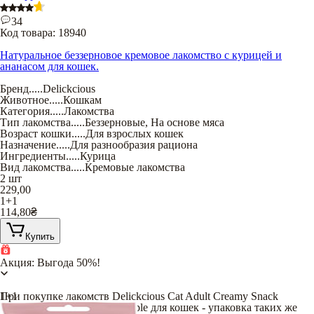
34
Код товара:
18940
Натуральное беззерновое кремовое лакомство с курицей и
ананасом для кошек.
Бренд
.....
Delickcious
Животное
.....
Кошкам
Категория
.....
Лакомства
Тип лакомства
.....
Беззерновые
,
На основе мяса
Возраст кошки
.....
Для взрослых кошек
Назначение
.....
Для разнообразия рациона
Ингредиенты
.....
Курица
Вид лакомства
.....
Кремовые лакомства
2 шт
229,00
1+1
114,80
₴
Купить
Акция: Выгода 50%!
При покупке лакомств Delickcious Cat Adult Creamy Snack
1+1
Chicken Flavored with Pineapple для кошек - упаковка таких же