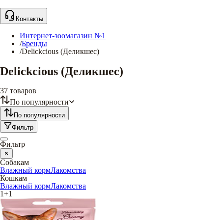
Контакты
Интернет-зоомагазин №1
/
Бренды
/
Delickcious (Деликшес)
Delickcious (Деликшес)
37
товаров
По популярности
По популярности
Фильтр
Фильтр
Собакам
Влажный корм
Лакомства
Кошкам
Влажный корм
Лакомства
1+1