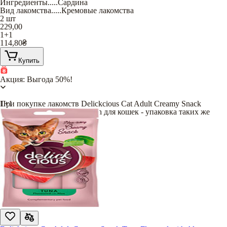
Ингредиенты
.....
Сардина
Вид лакомства
.....
Кремовые лакомства
2 шт
229,00
1+1
114,80
₴
Купить
Акция: Выгода 50%!
При покупке лакомств Delickcious Cat Adult Creamy Snack
1+1
Sardine Flavored with Pumpkin для кошек - упаковка таких же
лакомств
в подарок
!