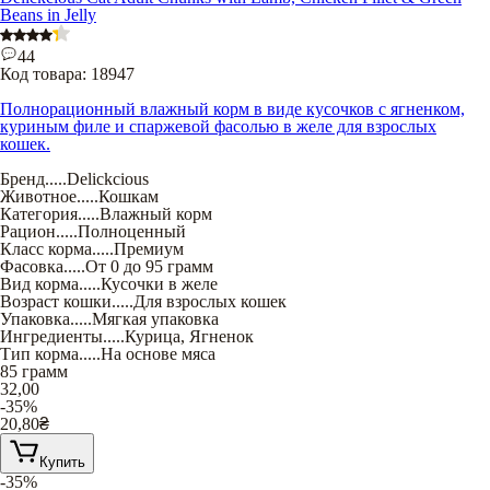
Beans in Jelly
44
Код товара:
18947
Полнорационный влажный корм в виде кусочков с ягненком,
куриным филе и спаржевой фасолью в желе для взрослых
кошек.
Бренд
.....
Delickcious
Животное
.....
Кошкам
Категория
.....
Влажный корм
Рацион
.....
Полноценный
Класс корма
.....
Премиум
Фасовка
.....
От 0 до 95 грамм
Вид корма
.....
Кусочки в желе
Возраст кошки
.....
Для взрослых кошек
Упаковка
.....
Мягкая упаковка
Ингредиенты
.....
Курица
,
Ягненок
Тип корма
.....
На основе мяса
85 грамм
32,00
-35%
20,80
₴
Купить
-35%