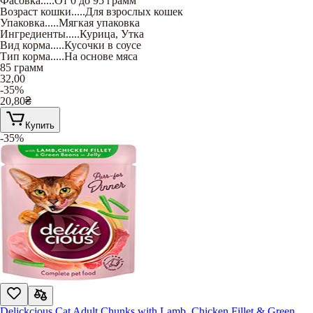
Фасовка
.....
От 0 до 95 грамм
Возраст кошки
.....
Для взрослых кошек
Упаковка
.....
Мягкая упаковка
Ингредиенты
.....
Курица
,
Утка
Вид корма
.....
Кусочки в соусе
Тип корма
.....
На основе мяса
85 грамм
32,00
-35%
20,80
₴
Купить
-35%
Delickcious Cat Adult Chunks with Lamb, Chicken Fillet & Green