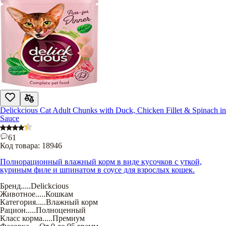
Delickcious Cat Adult Chunks with Duck, Chicken Fillet & Spinach in
Sauce
61
Код товара:
18946
Полнорационный влажный корм в виде кусочков с уткой,
куриным филе и шпинатом в соусе для взрослых кошек.
Бренд
.....
Delickcious
Животное
.....
Кошкам
Категория
.....
Влажный корм
Рацион
.....
Полноценный
Класс корма
.....
Премиум