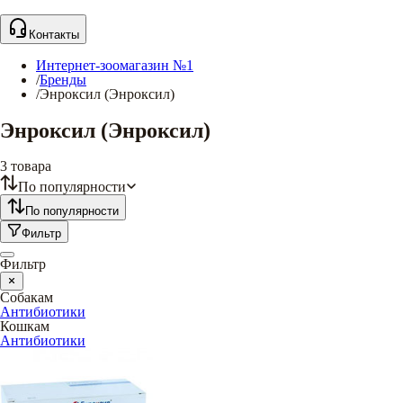
Контакты
Интернет-зоомагазин №1
/
Бренды
/
Энроксил (Энроксил)
Энроксил (Энроксил)
3
товара
По популярности
По популярности
Фильтр
Фильтр
Собакам
Антибиотики
Кошкам
Антибиотики