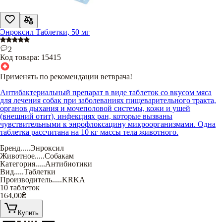
Энроксил Таблетки, 50 мг
2
Код товара:
15415
Применять по рекомендации ветврача!
Антибактериальный препарат в виде таблеток со вкусом мяса
для лечения собак при заболеваниях пищеварительного тракта,
органов дыхания и мочеполовой системы, кожи и ушей
(внешний отит), инфекциях ран, которые вызваны
чувствительными к энрофлоксацину микроорганизмами. Одна
таблетка рассчитана на 10 кг массы тела животного.
Бренд
.....
Энроксил
Животное
.....
Собакам
Категория
.....
Антибиотики
Вид
.....
Таблетки
Производитель
.....
KRKA
10 таблеток
164,00
₴
Купить