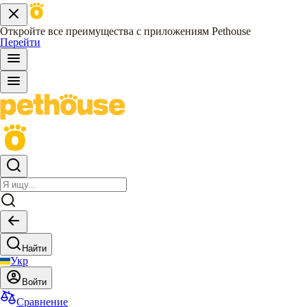
Откройте все преимущества с приложениям Pethouse
Перейти
Найти
Укр
Войти
Сравнение