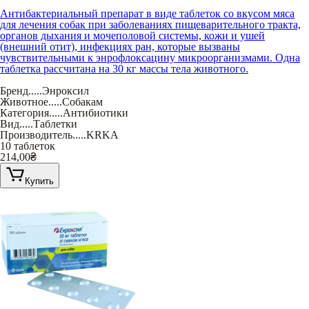
Антибактериальный препарат в виде таблеток со вкусом мяса
для лечения собак при заболеваниях пищеварительного тракта,
органов дыхания и мочеполовой системы, кожи и ушей
(внешний отит), инфекциях ран, которые вызваны
чувствительными к энрофлоксацину микроорганизмами. Одна
таблетка рассчитана на 30 кг массы тела животного.
Бренд
.....
Энроксил
Животное
.....
Собакам
Категория
.....
Антибиотики
Вид
.....
Таблетки
Производитель
.....
KRKA
10 таблеток
214,00
₴
Купить