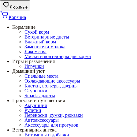
Любимые
Корзина
Кормление
Сухой корм
Ветеринарные диеты
Влажный корм
Заменители молока
Лакомства
Миски и контейнеры для корма
Игры и развлечения
Игрушки
Домашний уют
Спальные места
Охлаждающие аксессуары
Клетки, вольеры, дверцы
Ступеньки
Smart-гаджеты
Прогулки и путешествия
Амуниция
Рулетки
Переноски, сумки, рюкзаки
Автоаксессуары
Аксессуары для прогулок
Ветеринарная аптека
Витамины и добавки