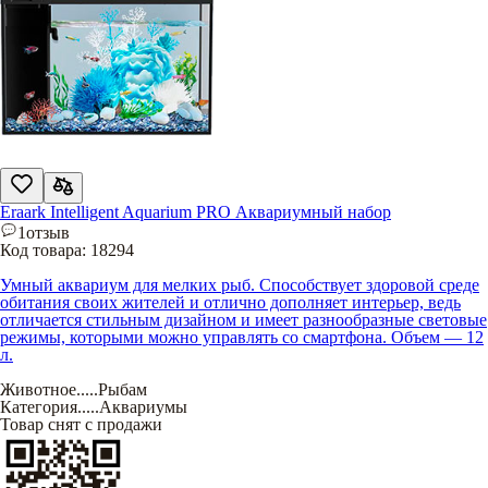
Eraark Intelligent Aquarium PRO Аквариумный набор
1
отзыв
Код товара:
18294
Умный аквариум для мелких рыб. Способствует здоровой среде
обитания своих жителей и отлично дополняет интерьер, ведь
отличается стильным дизайном и имеет разнообразные световые
режимы, которыми можно управлять со смартфона. Объем — 12
л.
Животное
.....
Рыбам
Категория
.....
Аквариумы
Товар снят с продажи