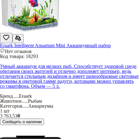
Eraark Intelligent Aquarium Mini Аквариумный набор
Нет отзывов
Код товара:
18293
Умный аквариум для мелких рыб. Способствует здоровой среде
обитания своих жителей и отлично дополняет интерьер, ведь
отличается стильным дизайном и имеет разнообразные световые
режимы в цветовой гамме радуги, которыми можно управлять
со смартфона. Объем — 5 л.
Бренд
.....
Eraark
Животное
.....
Рыбам
Категория
.....
Аквариумы
1 шт
3 763,53
₴
Сообщить о наличии