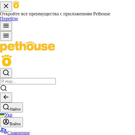
Откройте все преимущества с приложениям Pethouse
Перейти
Найти
Укр
Войти
Сравнение