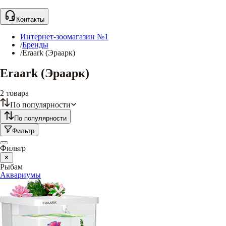
Контакты
Интернет-зоомагазин №1
/
Бренды
/
Eraark (Эраарк)
Eraark (Эраарк)
2
товара
По популярности
По популярности
Фильтр
Фильтр
Рыбам
Аквариумы