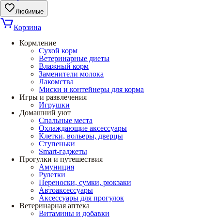
Любимые
Корзина
Кормление
Сухой корм
Ветеринарные диеты
Влажный корм
Заменители молока
Лакомства
Миски и контейнеры для корма
Игры и развлечения
Игрушки
Домашний уют
Спальные места
Охлаждающие аксессуары
Клетки, вольеры, дверцы
Ступеньки
Smart-гаджеты
Прогулки и путешествия
Амуниция
Рулетки
Переноски, сумки, рюкзаки
Автоаксессуары
Аксессуары для прогулок
Ветеринарная аптека
Витамины и добавки