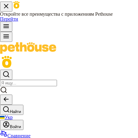
Откройте все преимущества с приложениям Pethouse
Перейти
Найти
Укр
Войти
Сравнение