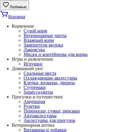
Любимые
Корзина
Кормление
Сухой корм
Ветеринарные диеты
Влажный корм
Заменители молока
Лакомства
Миски и контейнеры для корма
Игры и развлечения
Игрушки
Домашний уют
Спальные места
Охлаждающие аксессуары
Клетки, вольеры, дверцы
Ступеньки
Smart-гаджеты
Прогулки и путешествия
Амуниция
Рулетки
Переноски, сумки, рюкзаки
Автоаксессуары
Аксессуары для прогулок
Ветеринарная аптека
Витамины и добавки