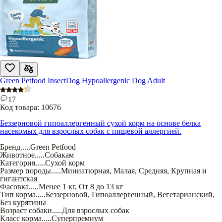
Green Petfood InsectDog Hypoallergenic Dog Adult
17
Код товара:
10676
Беззерновой гипоаллергенный сухой корм на основе белка
насекомых для взрослых собак с пищевой аллергией.
Бренд
.....
Green Petfood
Животное
.....
Собакам
Категория
.....
Сухой корм
Размер породы
.....
Миниатюрная
,
Малая
,
Средняя
,
Крупная и
гигантская
Фасовка
.....
Менее 1 кг
,
От 8 до 13 кг
Тип корма
.....
Беззерновой
,
Гипоаллергенный
,
Вегетарианский
,
Без курятины
Возраст собаки
.....
Для взрослых собак
Класс корма
.....
Суперпремиум