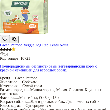
Green Petfood VeggieDog Red Lentil Adult
14
Код товара:
10721
Полнорационный безглютеновый вегетарианский корм с
красной чечевицей для взрослых собак.
Бренд
.....
Green Petfood
Животное
.....
Собакам
Категория
.....
Сухой корм
Размер породы
.....
Миниатюрная
,
Малая
,
Средняя
,
Крупная и
гигантская
Фасовка
.....
Менее 1 кг
,
От 8 до 13 кг
Возраст собаки
.....
Для взрослых собак
,
Для пожилых собак
Класс корма
.....
Суперпремиум
Особые потребности
.....
Чувствительная кожа
,
Чувствительный