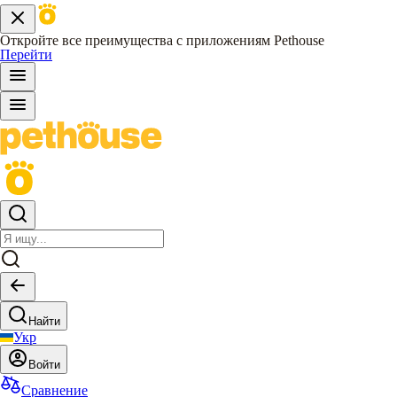
Откройте все преимущества с приложениям Pethouse
Перейти
Найти
Укр
Войти
Сравнение