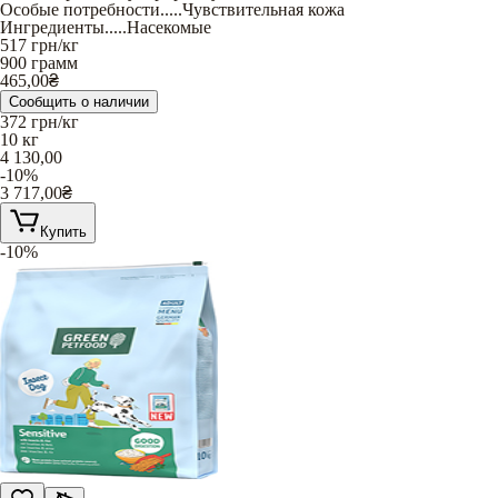
Особые потребности
.....
Чувствительная кожа
Ингредиенты
.....
Насекомые
517
грн/кг
900 грамм
465,00
₴
Сообщить о наличии
372
грн/кг
10 кг
4 130,00
-10%
3 717,00
₴
Купить
-10%