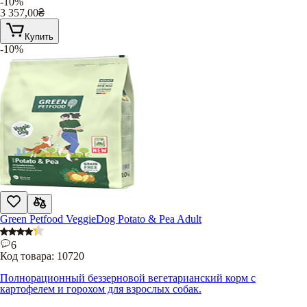
-10%
3 357,00
₴
Купить
-10%
Green Petfood VeggieDog Potato & Pea Adult
6
Код товара:
10720
Полнорационный беззерновой вегетарианский корм с
картофелем и горохом для взрослых собак.