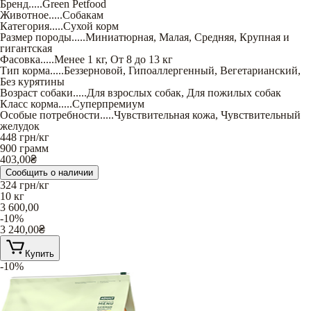
Бренд
.....
Green Petfood
Животное
.....
Собакам
Категория
.....
Сухой корм
Размер породы
.....
Миниатюрная
,
Малая
,
Средняя
,
Крупная и
гигантская
Фасовка
.....
Менее 1 кг
,
От 8 до 13 кг
Тип корма
.....
Беззерновой
,
Гипоаллергенный
,
Вегетарианский
,
Без курятины
Возраст собаки
.....
Для взрослых собак
,
Для пожилых собак
Класс корма
.....
Суперпремиум
Особые потребности
.....
Чувствительная кожа
,
Чувствительный
желудок
448
грн/кг
900 грамм
403,00
₴
Сообщить о наличии
324
грн/кг
10 кг
3 600,00
-10%
3 240,00
₴
Купить
-10%