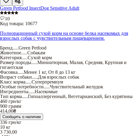
Green Petfood InsectDog Sensitive Adult
10
Код товара:
10677
Полнорационный сухой корм на основе белка насекомых для
взрослых собак с чувствительным пищеварением.
Бренд
.....
Green Petfood
Животное
.....
Собакам
Категория
.....
Сухой корм
Размер породы
.....
Миниатюрная
,
Малая
,
Средняя
,
Крупная и
гигантская
Фасовка
.....
Менее 1 кг
,
От 8 до 13 кг
Возраст собаки
.....
Для взрослых собак
Класс корма
.....
Суперпремиум
Особые потребности
.....
Чувствительный желудок
Ингредиенты
.....
Насекомые
Тип корма
.....
Гипоаллергенный
,
Вегетарианский
,
Без курятины
460
грн/кг
900 грамм
414,00
₴
Сообщить о наличии
336
грн/кг
10 кг
3 730,00