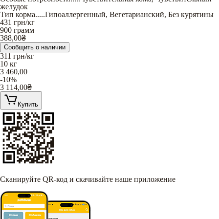
желудок
Тип корма
.....
Гипоаллергенный
,
Вегетарианский
,
Без курятины
431
грн/кг
900 грамм
388,00
₴
Сообщить о наличии
311
грн/кг
10 кг
3 460,00
-10%
3 114,00
₴
Купить
Сканируйте QR-код и скачивайте наше приложение