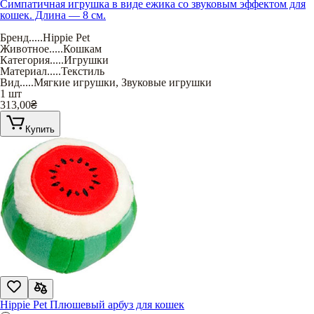
Симпатичная игрушка в виде ежика со звуковым эффектом для
кошек. Длина — 8 см.
Бренд
.....
Hippie Pet
Животное
.....
Кошкам
Категория
.....
Игрушки
Материал
.....
Текстиль
Вид
.....
Мягкие игрушки
,
Звуковые игрушки
1 шт
313,00
₴
Купить
Hippie Pet Плюшевый арбуз для кошек