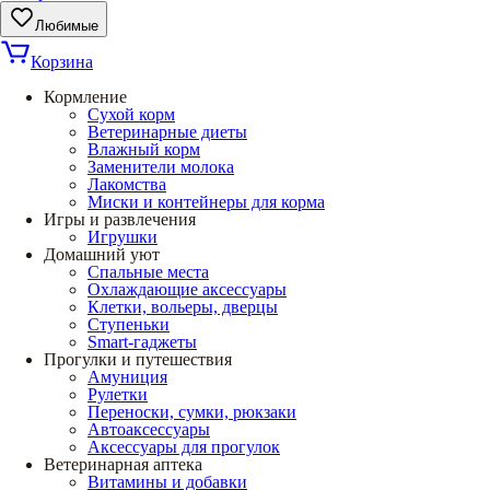
Любимые
Корзина
Кормление
Сухой корм
Ветеринарные диеты
Влажный корм
Заменители молока
Лакомства
Миски и контейнеры для корма
Игры и развлечения
Игрушки
Домашний уют
Спальные места
Охлаждающие аксессуары
Клетки, вольеры, дверцы
Ступеньки
Smart-гаджеты
Прогулки и путешествия
Амуниция
Рулетки
Переноски, сумки, рюкзаки
Автоаксессуары
Аксессуары для прогулок
Ветеринарная аптека
Витамины и добавки