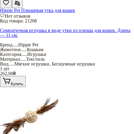
Hippie Pet Плюшевая утка для кошек
Нет отзывов
Код товара:
21208
Симпатичная игрушка в виде утки из плюша для кошек. Длина
— 11 см.
Бренд
.....
Hippie Pet
Животное
.....
Кошкам
Категория
.....
Игрушки
Материал
.....
Текстиль
Вид
.....
Мягкие игрушки
,
Бесшумные игрушки
1 шт
262,00
₴
Купить