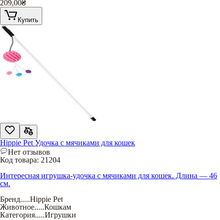
209,00
₴
Купить
Hippie Pet Удочка с мячиками для кошек
Нет отзывов
Код товара:
21204
Интересная игрушка-удочка с мячиками для кошек. Длина — 46
см.
Бренд
.....
Hippie Pet
Животное
.....
Кошкам
Категория
.....
Игрушки