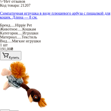
Нет отзывов
Код товара:
21207
Симпатичная игрушка в виде плюшевого арбуза с пищалкой для
кошек. Длина — 8 см.
Бренд
.....
Hippie Pet
Животное
.....
Кошкам
Категория
.....
Игрушки
Материал
.....
Текстиль
Вид
.....
Мягкие игрушки
1 шт
191,00
₴
Купить