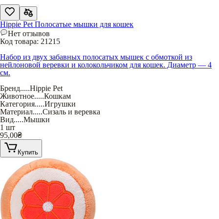
Hippie Pet Полосатые мышки для кошек
Нет отзывов
Код товара:
21215
Набор из двух забавных полосатых мышек с обмоткой из
нейлоновой веревки и колокольчиком для кошек. Диаметр — 4
см.
Бренд
.....
Hippie Pet
Животное
.....
Кошкам
Категория
.....
Игрушки
Материал
.....
Сизаль и веревка
Вид
.....
Мышки
1 шт
95,00
₴
Купить