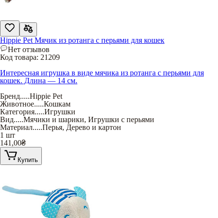
Hippie Pet Мячик из ротанга с перьями для кошек
Нет отзывов
Код товара:
21209
Интересная игрушка в виде мячика из ротанга с перьями для
кошек. Длина — 14 см.
Бренд
.....
Hippie Pet
Животное
.....
Кошкам
Категория
.....
Игрушки
Вид
.....
Мячики и шарики
,
Игрушки с перьями
Материал
.....
Перья
,
Дерево и картон
1 шт
141,00
₴
Купить