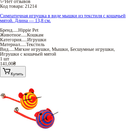
Нет отзывов
Код товара:
21214
Симпатичная игрушка в виде мышки из текстиля с кошачьей
мятой. Длина — 13,8 см.
Бренд
.....
Hippie Pet
Животное
.....
Кошкам
Категория
.....
Игрушки
Материал
.....
Текстиль
Вид
.....
Мягкие игрушки
,
Мышки
,
Бесшумные игрушки
,
Игрушки с кошачьей мятой
1 шт
141,00
₴
Купить