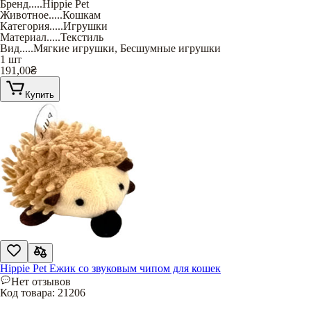
Бренд
.....
Hippie Pet
Животное
.....
Кошкам
Категория
.....
Игрушки
Материал
.....
Текстиль
Вид
.....
Мягкие игрушки
,
Бесшумные игрушки
1 шт
191,00
₴
Купить
Hippie Pet Ежик со звуковым чипом для кошек
Нет отзывов
Код товара:
21206