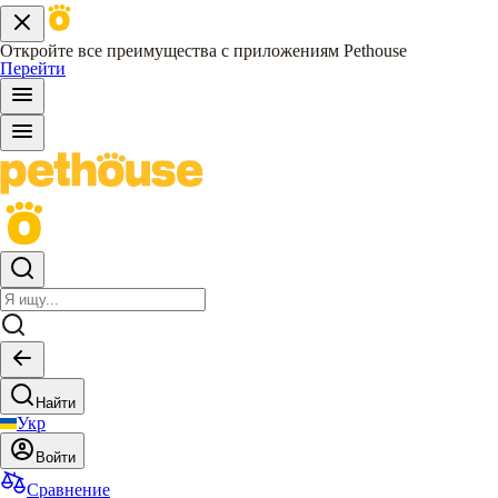
Откройте все преимущества с приложениям Pethouse
Перейти
Найти
Укр
Войти
Сравнение