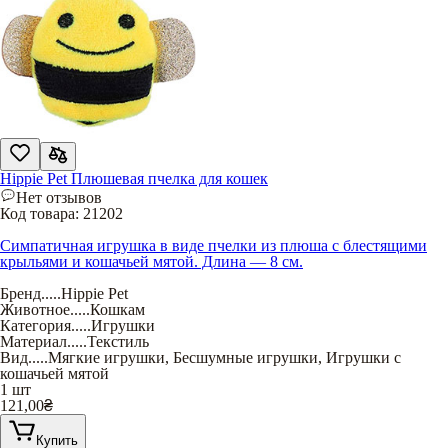
Hippie Pet Плюшевая пчелка для кошек
Нет отзывов
Код товара:
21202
Симпатичная игрушка в виде пчелки из плюша с блестящими
крыльями и кошачьей мятой. Длина — 8 см.
Бренд
.....
Hippie Pet
Животное
.....
Кошкам
Категория
.....
Игрушки
Материал
.....
Текстиль
Вид
.....
Мягкие игрушки
,
Бесшумные игрушки
,
Игрушки с
кошачьей мятой
1 шт
121,00
₴
Купить