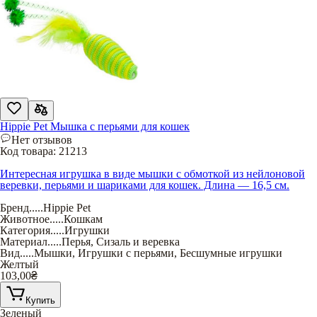
Hippie Pet Мышка с перьями для кошек
Нет отзывов
Код товара:
21213
Интересная игрушка в виде мышки с обмоткой из нейлоновой
веревки, перьями и шариками для кошек. Длина — 16,5 см.
Бренд
.....
Hippie Pet
Животное
.....
Кошкам
Категория
.....
Игрушки
Материал
.....
Перья
,
Сизаль и веревка
Вид
.....
Мышки
,
Игрушки с перьями
,
Бесшумные игрушки
Желтый
103,00
₴
Купить
Зеленый