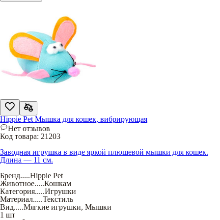
Hippie Pet Мышка для кошек, вибрирующая
Нет отзывов
Код товара:
21203
Заводная игрушка в виде яркой плюшевой мышки для кошек.
Длина — 11 см.
Бренд
.....
Hippie Pet
Животное
.....
Кошкам
Категория
.....
Игрушки
Материал
.....
Текстиль
Вид
.....
Мягкие игрушки
,
Мышки
1 шт