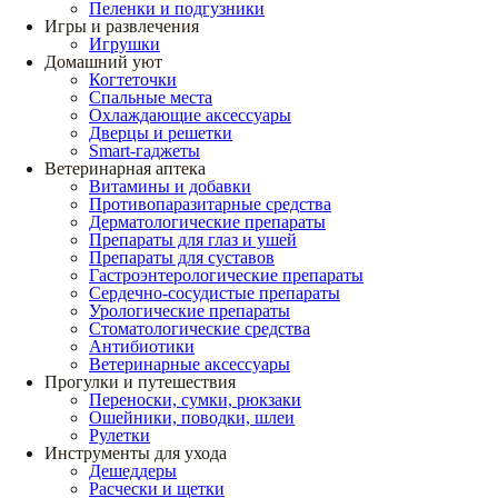
Пеленки и подгузники
Игры и развлечения
Игрушки
Домашний уют
Когтеточки
Спальные места
Охлаждающие аксессуары
Дверцы и решетки
Smart-гаджеты
Ветеринарная аптека
Витамины и добавки
Противопаразитарные средства
Дерматологические препараты
Препараты для глаз и ушей
Препараты для суставов
Гастроэнтерологические препараты
Сердечно-сосудистые препараты
Урологические препараты
Стоматологические средства
Антибиотики
Ветеринарные аксессуары
Прогулки и путешествия
Переноски, сумки, рюкзаки
Ошейники, поводки, шлеи
Рулетки
Инструменты для ухода
Дешеддеры
Расчески и щетки