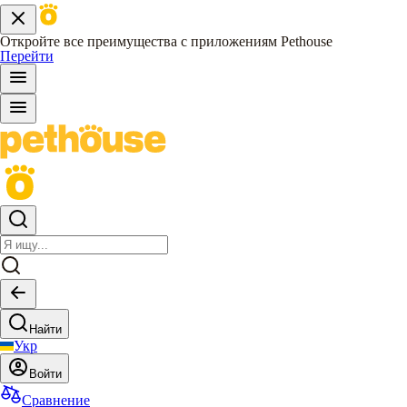
Откройте все преимущества с приложениям Pethouse
Перейти
Найти
Укр
Войти
Сравнение