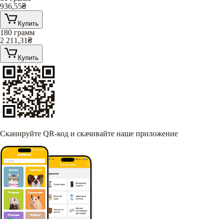
936,55
₴
Купить
180 грамм
2 211,31
₴
Купить
Сканируйте QR-код и скачивайте наше приложение