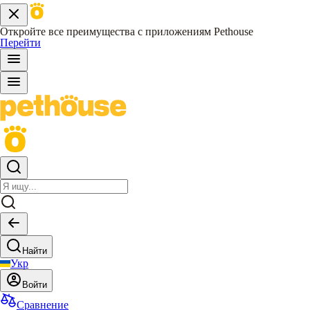
Откройте все преимущества с приложениям Pethouse
Перейти
Найти
Укр
Войти
Сравнение