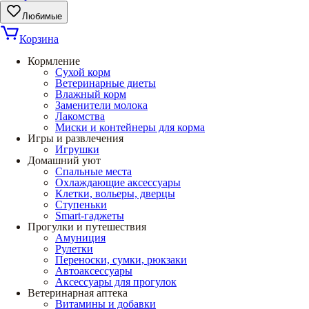
Любимые
Корзина
Кормление
Сухой корм
Ветеринарные диеты
Влажный корм
Заменители молока
Лакомства
Миски и контейнеры для корма
Игры и развлечения
Игрушки
Домашний уют
Спальные места
Охлаждающие аксессуары
Клетки, вольеры, дверцы
Ступеньки
Smart-гаджеты
Прогулки и путешествия
Амуниция
Рулетки
Переноски, сумки, рюкзаки
Автоаксессуары
Аксессуары для прогулок
Ветеринарная аптека
Витамины и добавки