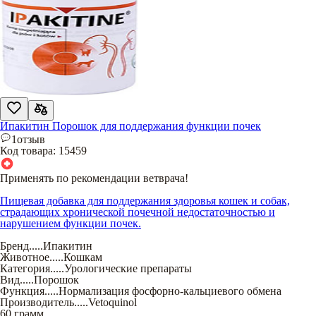
Ипакитин Порошок для поддержания функции почек
1
отзыв
Код товара:
15459
Применять по рекомендации ветврача!
Пищевая добавка для поддержания здоровья кошек и собак,
страдающих хронической почечной недостаточностью и
нарушением функции почек.
Бренд
.....
Ипакитин
Животное
.....
Кошкам
Категория
.....
Урологические препараты
Вид
.....
Порошок
Функция
.....
Нормализация фосфорно-кальциевого обмена
Производитель
.....
Vetoquinol
60 грамм