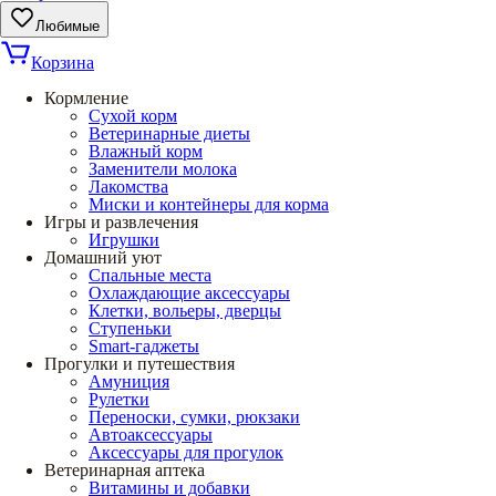
Любимые
Корзина
Кормление
Сухой корм
Ветеринарные диеты
Влажный корм
Заменители молока
Лакомства
Миски и контейнеры для корма
Игры и развлечения
Игрушки
Домашний уют
Спальные места
Охлаждающие аксессуары
Клетки, вольеры, дверцы
Ступеньки
Smart-гаджеты
Прогулки и путешествия
Амуниция
Рулетки
Переноски, сумки, рюкзаки
Автоаксессуары
Аксессуары для прогулок
Ветеринарная аптека
Витамины и добавки