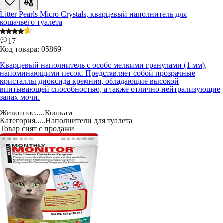
Litter Pearls Micro Crystals, кварцевый наполнитель для
кошачьего туалета
17
Код товара:
05869
Кварцевый наполнитель с особо мелкими гранулами (1 мм),
напоминающими песок. Представляет собой прозрачные
кристаллы диоксида кремния, обладающие высокой
впитывающей способностью, а также отлично нейтрализующие
запах мочи.
Животное
.....
Кошкам
Категория
.....
Наполнители для туалета
Товар снят с продажи