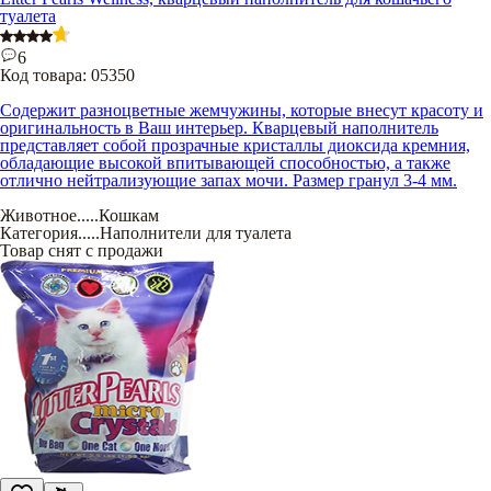
туалета
6
Код товара:
05350
Содержит разноцветные жемчужины, которые внесут красоту и
оригинальность в Ваш интерьер. Кварцевый наполнитель
представляет собой прозрачные кристаллы диоксида кремния,
обладающие высокой впитывающей способностью, а также
отлично нейтрализующие запах мочи. Размер гранул 3-4 мм.
Животное
.....
Кошкам
Категория
.....
Наполнители для туалета
Товар снят с продажи