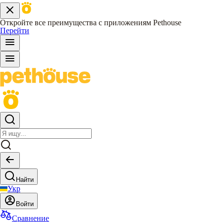
Откройте все преимущества с приложениям Pethouse
Перейти
Найти
Укр
Войти
Сравнение