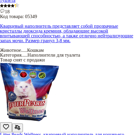
туалета
18
Код товара:
05349
Кварцевый наполнитель представляет собой прозрачные
кристаллы диоксида кремния, обладающие высокой
впитывающей способностью, а также отлично нейтрализующие
запах мочи. Размер гранул 3-8 мм.
Животное
.....
Кошкам
Категория
.....
Наполнители для туалета
Товар снят с продажи
Litter Pearls Wellness, кварцевый наполнитель для кошачьего