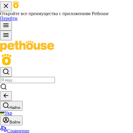
Откройте все преимущества с приложениям Pethouse
Перейти
Найти
Укр
Войти
Сравнение