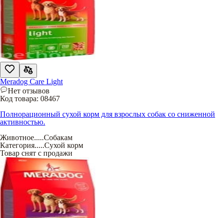
Meradog Care Light
Нет отзывов
Код товара:
08467
Полнорационный сухой корм для взрослых собак со сниженной
активностью.
Животное
.....
Собакам
Категория
.....
Сухой корм
Товар снят с продажи