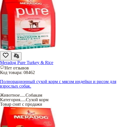
Meradog Pure Turkey & Rice
Нет отзывов
Код товара:
08462
Полнорационный сухой корм с мясом индейки и рисом для
взрослых собак.
Животное
.....
Собакам
Категория
.....
Сухой корм
Товар снят с продажи