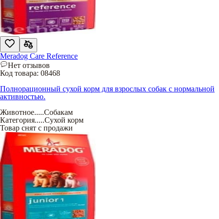
Meradog Care Reference
Нет отзывов
Код товара:
08468
Полнорационный сухой корм для взрослых собак с нормальной
активностью.
Животное
.....
Собакам
Категория
.....
Сухой корм
Товар снят с продажи