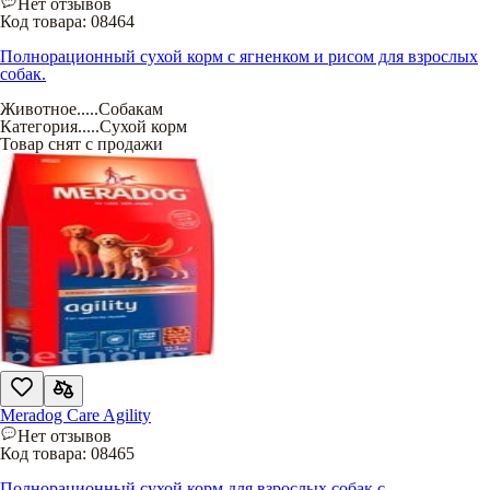
Нет отзывов
Код товара:
08464
Полнорационный сухой корм с ягненком и рисом для взрослых
собак.
Животное
.....
Собакам
Категория
.....
Сухой корм
Товар снят с продажи
Meradog Care Agility
Нет отзывов
Код товара:
08465
Полнорационный сухой корм для взрослых собак с