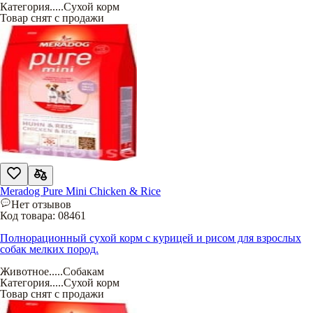
Категория
.....
Сухой корм
Товар снят с продажи
Meradog Pure Mini Chicken & Rice
Нет отзывов
Код товара:
08461
Полнорационный сухой корм с курицей и рисом для взрослых
собак мелких пород.
Животное
.....
Собакам
Категория
.....
Сухой корм
Товар снят с продажи