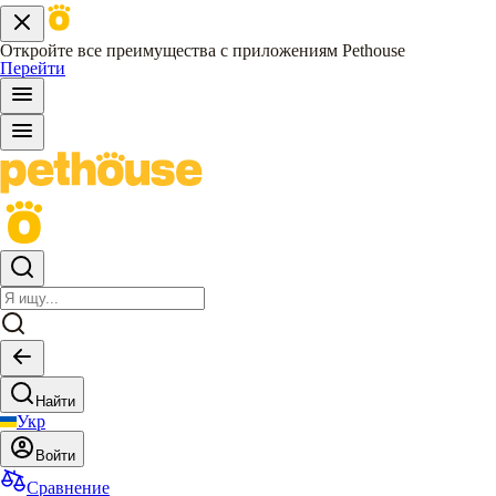
Откройте все преимущества с приложениям Pethouse
Перейти
Найти
Укр
Войти
Сравнение