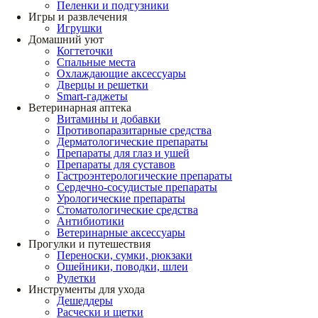
Пеленки и подгузники
Игры и развлечения
Игрушки
Домашний уют
Когтеточки
Спальные места
Охлаждающие аксессуары
Дверцы и решетки
Smart-гаджеты
Ветеринарная аптека
Витамины и добавки
Противопаразитарные средства
Дерматологические препараты
Препараты для глаз и ушей
Препараты для суставов
Гастроэнтерологические препараты
Сердечно-сосудистые препараты
Урологические препараты
Стоматологические средства
Антибиотики
Ветеринарные аксессуары
Прогулки и путешествия
Переноски, сумки, рюкзаки
Ошейники, поводки, шлеи
Рулетки
Инструменты для ухода
Дешеддеры
Расчески и щетки