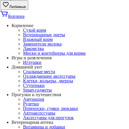
Любимые
Корзина
Кормление
Сухой корм
Ветеринарные диеты
Влажный корм
Заменители молока
Лакомства
Миски и контейнеры для корма
Игры и развлечения
Игрушки
Домашний уют
Спальные места
Охлаждающие аксессуары
Клетки, вольеры, дверцы
Ступеньки
Smart-гаджеты
Прогулки и путешествия
Амуниция
Рулетки
Переноски, сумки, рюкзаки
Автоаксессуары
Аксессуары для прогулок
Ветеринарная аптека
Витамины и добавки