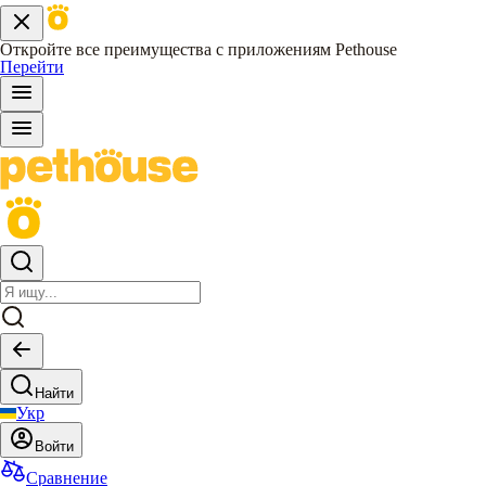
Откройте все преимущества с приложениям Pethouse
Перейти
Найти
Укр
Войти
Сравнение