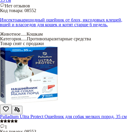
35 см
Нет отзывов
Код товара:
08552
Инсектоакарицидный ошейник от блох, иксодовых клещей,
вшей и власоедов для кошек и котят старше 6 недель.
Животное
.....
Кошкам
Категория
.....
Противопаразитарные средства
Товар снят с продажи
Palladium Ultra Protect Ошейник для собак мелких пород, 35 см
1
Код товара:
08553