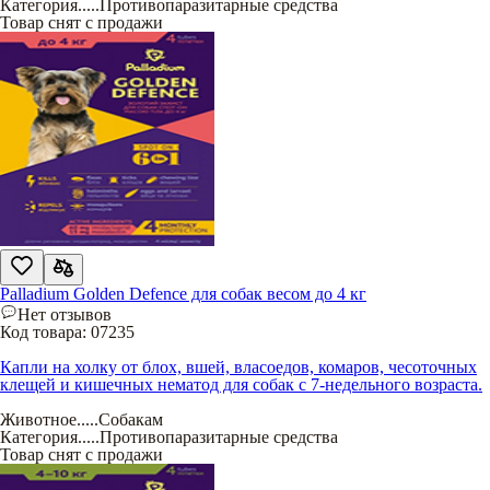
Категория
.....
Противопаразитарные средства
Товар снят с продажи
Palladium Golden Defence для собак весом до 4 кг
Нет отзывов
Код товара:
07235
Капли на холку от блох, вшей, власоедов, комаров, чесоточных
клещей и кишечных нематод для собак с 7-недельного возраста.
Животное
.....
Собакам
Категория
.....
Противопаразитарные средства
Товар снят с продажи