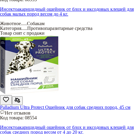
Инсектоакарицидный ошейник от блох и иксодовых клещей для
собак малых пород весом до 4 кг.
Животное
.....
Собакам
Категория
.....
Противопаразитарные средства
Товар снят с продажи
Palladium Ultra Protect Ошейник для собак средних пород, 45 см
Нет отзывов
Код товара:
08554
Инсектоакарицидный ошейник от блох и иксодовых клещей для
собак средних пород весом от 4 до 20 кг.