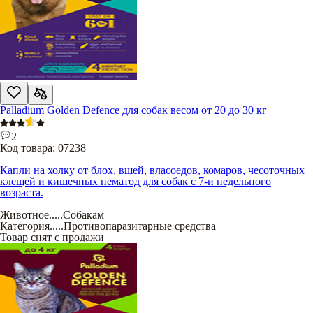
Palladium Golden Defence для собак весом от 20 до 30 кг
2
Код товара:
07238
Капли на холку от блох, вшей, власоедов, комаров, чесоточных
клещей и кишечных нематод для собак с 7-и недельного
возраста.
Животное
.....
Собакам
Категория
.....
Противопаразитарные средства
Товар снят с продажи