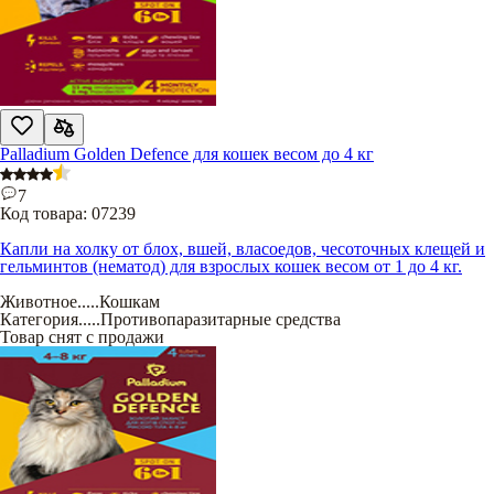
Palladium Golden Defence для кошек весом до 4 кг
7
Код товара:
07239
Капли на холку от блох, вшей, власоедов, чесоточных клещей и
гельминтов (нематод) для взрослых кошек весом от 1 до 4 кг.
Животное
.....
Кошкам
Категория
.....
Противопаразитарные средства
Товар снят с продажи