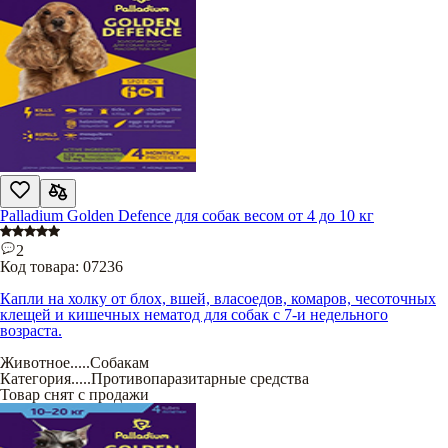
Palladium Golden Defence для собак весом от 4 до 10 кг
2
Код товара:
07236
Капли на холку от блох, вшей, власоедов, комаров, чесоточных
клещей и кишечных нематод для собак с 7-и недельного
возраста.
Животное
.....
Собакам
Категория
.....
Противопаразитарные средства
Товар снят с продажи