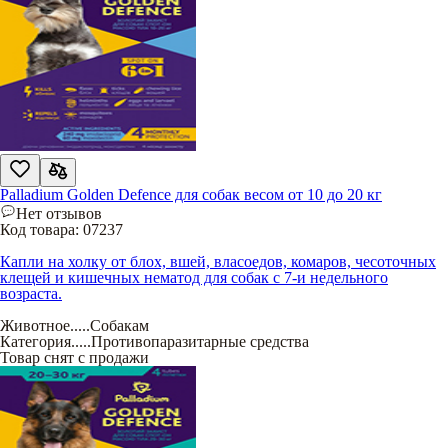
Palladium Golden Defence для собак весом от 10 до 20 кг
Нет отзывов
Код товара:
07237
Капли на холку от блох, вшей, власоедов, комаров, чесоточных
клещей и кишечных нематод для собак с 7-и недельного
возраста.
Животное
.....
Собакам
Категория
.....
Противопаразитарные средства
Товар снят с продажи