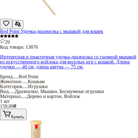
Red Point Удочка-дразнилка с мышкой для кошек
29
Код товара:
13876
Интересная и практичная удочка-дразнилка со съемной мышкой
из искусственного войлока для веселых игр с кошкой. Длина
удочки — 40 см, длина шнура — 75 см.
Бренд
.....
Red Point
Животное
.....
Кошкам
Категория
.....
Игрушки
Вид
.....
Дразнилки
,
Мышки
,
Бесшумные игрушки
Материал
.....
Дерево и картон
,
Войлок
1 шт
159,00
₴
Купить