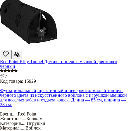
Red Point Kitty Tunnel Домик-тоннель с мышкой для кошек,
черный
7
Код товара:
15929
Функциональный, практичный и невероятно милый тоннель
черного цвета из искусственного войлока с игрушкой-мышкой
для веселых забав и отдыха кошек. Длина — 85 см, ширина —
28 см.
Бренд
.....
Red Point
Животное
.....
Кошкам
Категория
.....
Игрушки
Материал
.....
Войлок