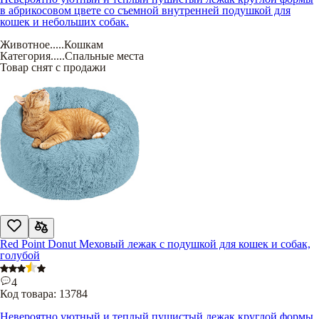
в абрикосовом цвете со съемной внутренней подушкой для
кошек и небольших собак.
Животное
.....
Кошкам
Категория
.....
Спальные места
Товар снят с продажи
Red Point Donut Меховый лежак с подушкой для кошек и собак,
голубой
4
Код товара:
13784
Невероятно уютный и теплый пушистый лежак круглой формы