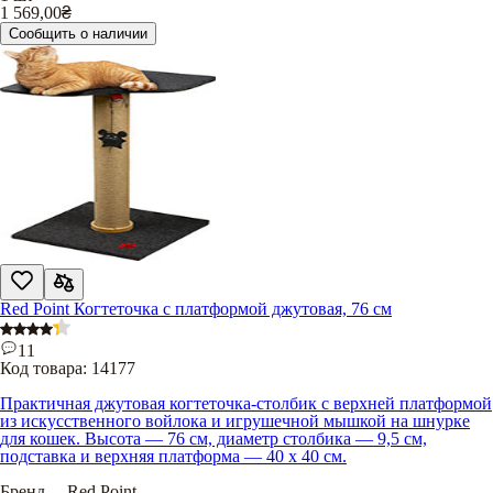
1 569,00
₴
Сообщить о наличии
Red Point Когтеточка с платформой джутовая, 76 см
11
Код товара:
14177
Практичная джутовая когтеточка-столбик с верхней платформой
из искусственного войлока и игрушечной мышкой на шнурке
для кошек. Высота — 76 см, диаметр столбика — 9,5 см,
подставка и верхняя платформа — 40 х 40 см.
Бренд
.....
Red Point