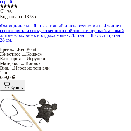
серый
136
Код товара:
13785
Функциональный, практичный и невероятно милый тоннель
серого цвета из искусственного войлока с игрушкой-мышкой
для веселых забав и отдыха кошек. Длина — 85 см, ширина —
28 см.
Бренд
.....
Red Point
Животное
.....
Кошкам
Категория
.....
Игрушки
Материал
.....
Войлок
Вид
.....
Игровые тоннели
1 шт
669,00
₴
Купить