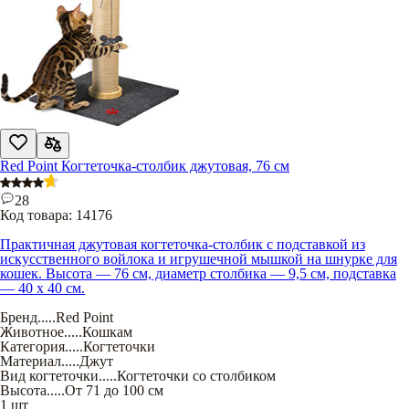
Red Point Когтеточка-столбик джутовая, 76 см
28
Код товара:
14176
Практичная джутовая когтеточка-столбик с подставкой из
искусственного войлока и игрушечной мышкой на шнурке для
кошек. Высота — 76 см, диаметр столбика — 9,5 см, подставка
— 40 х 40 см.
Бренд
.....
Red Point
Животное
.....
Кошкам
Категория
.....
Когтеточки
Материал
.....
Джут
Вид когтеточки
.....
Когтеточки со столбиком
Высота
.....
От 71 до 100 см
1 шт