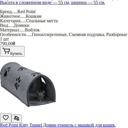
Высота в сложенном виде — 55 см, ширина — 55 см.
Бренд
.....
Red Point
Животное
.....
Кошкам
Категория
.....
Спальные места
Вид
.....
Домики
Материал
.....
Войлок
Особенности
.....
Гипоаллергенные
,
Съемная подушка
,
Разборные
1 шт
790,00
₴
Купить
Red Point Kitty Tunnel Домик-тоннель с мышкой для кошек,