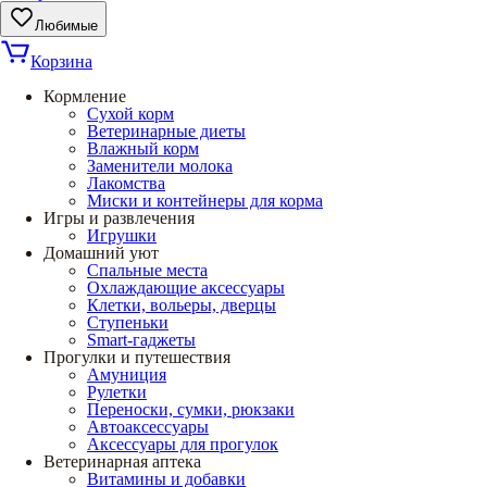
Любимые
Корзина
Кормление
Сухой корм
Ветеринарные диеты
Влажный корм
Заменители молока
Лакомства
Миски и контейнеры для корма
Игры и развлечения
Игрушки
Домашний уют
Спальные места
Охлаждающие аксессуары
Клетки, вольеры, дверцы
Ступеньки
Smart-гаджеты
Прогулки и путешествия
Амуниция
Рулетки
Переноски, сумки, рюкзаки
Автоаксессуары
Аксессуары для прогулок
Ветеринарная аптека
Витамины и добавки