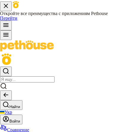
Откройте все преимущества с приложениям Pethouse
Перейти
Найти
Укр
Войти
Сравнение