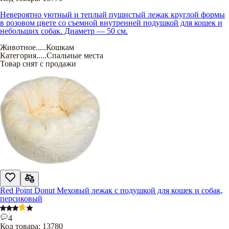
Невероятно уютный и теплый пушистый лежак круглой формы
в розовом цвете со съемной внутренней подушкой для кошек и
небольших собак. Диаметр — 50 см.
Животное
.....
Кошкам
Категория
.....
Спальные места
Товар снят с продажи
Red Point Donut Меховый лежак с подушкой для кошек и собак,
персиковый
4
Код товара:
13780