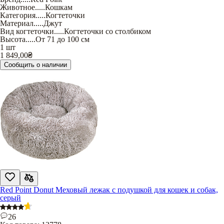
Животное
.....
Кошкам
Категория
.....
Когтеточки
Материал
.....
Джут
Вид когтеточки
.....
Когтеточки со столбиком
Высота
.....
От 71 до 100 см
1 шт
1 849,00
₴
Сообщить о наличии
Red Point Donut Меховый лежак с подушкой для кошек и собак,
серый
26