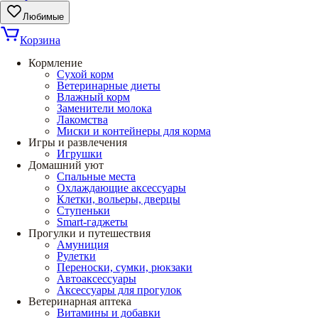
Любимые
Корзина
Кормление
Сухой корм
Ветеринарные диеты
Влажный корм
Заменители молока
Лакомства
Миски и контейнеры для корма
Игры и развлечения
Игрушки
Домашний уют
Спальные места
Охлаждающие аксессуары
Клетки, вольеры, дверцы
Ступеньки
Smart-гаджеты
Прогулки и путешествия
Амуниция
Рулетки
Переноски, сумки, рюкзаки
Автоаксессуары
Аксессуары для прогулок
Ветеринарная аптека
Витамины и добавки