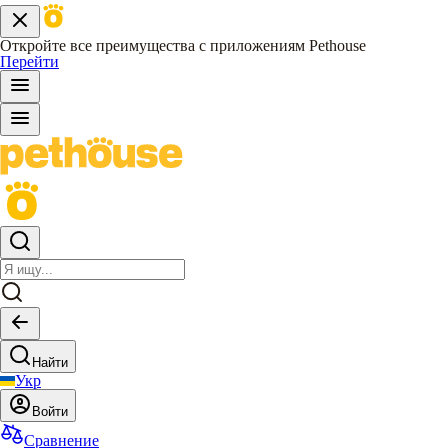
Откройте все преимущества с приложениям Pethouse
Перейти
Найти
Укр
Войти
Сравнение