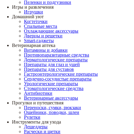
Пеленки и подгузники
Игры и развлечения
Игрушки
Домашний уют
Когтеточки
Спальные места
Охлаждающие аксессуары
Дверцы и решетки
Smart-гаджеты
Ветеринарная аптека
Витамины и добавки
Противопаразитарные средства
Дерматологические препараты
Препараты для глаз и ушей
Препараты для суставов
Гастроэнтерологические препараты
Сердечно-сосудистые препараты
Урологические препараты
Стоматологические средства
Антибиотики
Ветеринарные аксессуары
Прогулки и путешествия
Переноски, сумки, рюкзаки
Ошейники, поводки, шлеи
Рулетки
Инструменты для ухода
Дешеддеры
Расчески и щетки