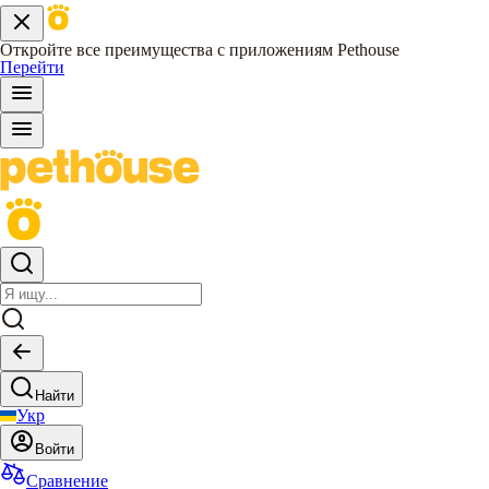
Откройте все преимущества с приложениям Pethouse
Перейти
Найти
Укр
Войти
Сравнение