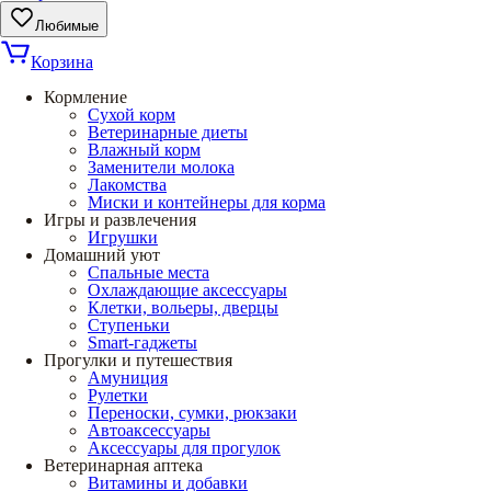
Любимые
Корзина
Кормление
Сухой корм
Ветеринарные диеты
Влажный корм
Заменители молока
Лакомства
Миски и контейнеры для корма
Игры и развлечения
Игрушки
Домашний уют
Спальные места
Охлаждающие аксессуары
Клетки, вольеры, дверцы
Ступеньки
Smart-гаджеты
Прогулки и путешествия
Амуниция
Рулетки
Переноски, сумки, рюкзаки
Автоаксессуары
Аксессуары для прогулок
Ветеринарная аптека
Витамины и добавки