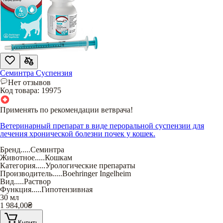
Семинтра Суспензия
Нет отзывов
Код товара:
19975
Применять по рекомендации ветврача!
Ветеринарный препарат в виде пероральной суспензии для
лечения хронической болезни почек у кошек.
Бренд
.....
Семинтра
Животное
.....
Кошкам
Категория
.....
Урологические препараты
Производитель
.....
Boehringer Ingelheim
Вид
.....
Раствор
Функция
.....
Гипотензивная
30 мл
1 984,00
₴
Купить