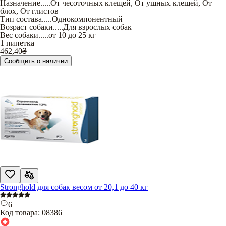
Назначение
.....
От чесоточных клещей
,
От ушных клещей
,
От
блох
,
От глистов
Тип состава
.....
Однокомпонентный
Возраст собаки
.....
Для взрослых собак
Вес собаки
.....
от 10 до 25 кг
1 пипетка
462,40
₴
Сообщить о наличии
Stronghold для собак весом от 20,1 до 40 кг
6
Код товара:
08386