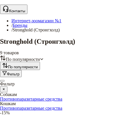
Контакты
Интернет-зоомагазин №1
/
Бренды
/
Stronghold (Стронгхолд)
Stronghold (Стронгхолд)
9
товаров
По популярности
По популярности
Фильтр
Фильтр
Собакам
Противопаразитарные средства
Кошкам
Противопаразитарные средства
-15%