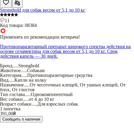
Stronghold для собак весом от 5,1 до 10 кг
11
Код товара:
08384
Применять по рекомендации ветврача!
Противопаразитарный препарат широкого спектра действия на
основе селамектина для собак весом от 5,1 до 10 кг. Срок
действия капель — 30 дней.
Бренд
.....
Stronghold
Животное
.....
Собакам
Категория
.....
Противопаразитарные средства
Вид
.....
Капли на холку
Назначение
.....
От чесоточных клещей
,
От ушных клещей
,
От
блох
,
От глистов
Тип состава
.....
Однокомпонентный
Вес собаки
.....
от 4 до 10 кг
Возраст собаки
.....
Для взрослых собак
1 пипетка
391,00
₴
Сообщить о наличии