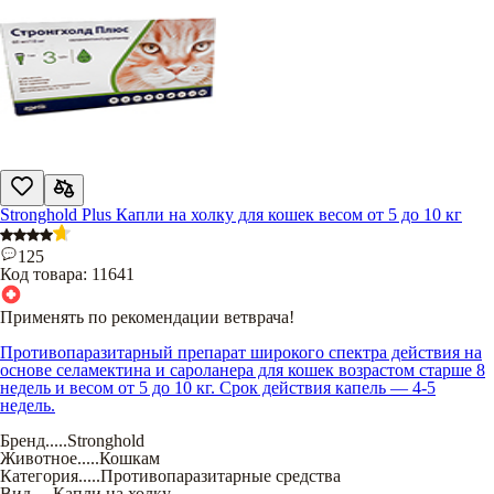
Stronghold Plus Капли на холку для кошек весом от 5 до 10 кг
125
Код товара:
11641
Применять по рекомендации ветврача!
Противопаразитарный препарат широкого спектра действия на
основе селамектина и сароланера для кошек возрастом старше 8
недель и весом от 5 до 10 кг. Срок действия капель — 4-5
недель.
Бренд
.....
Stronghold
Животное
.....
Кошкам
Категория
.....
Противопаразитарные средства
Вид
.....
Капли на холку