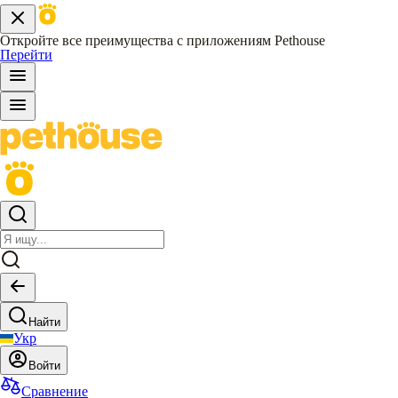
Откройте все преимущества с приложениям Pethouse
Перейти
Найти
Укр
Войти
Сравнение