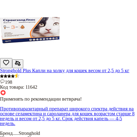
Stronghold Plus Капли на холку для кошек весом от 2,5 до 5 кг
198
Код товара:
11642
Применять по рекомендации ветврача!
Противопаразитарный препарат широкого спектра действия на
основе селамектина и сароланера для кошек возрастом старше 8
недель и весом от 2,5 до 5 кг. Срок действия капель — 4-5
недель.
Бренд
.....
Stronghold