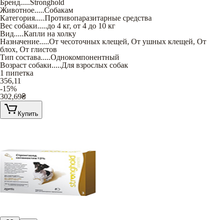
Бренд
.....
Stronghold
Животное
.....
Собакам
Категория
.....
Противопаразитарные средства
Вес собаки
.....
до 4 кг
,
от 4 до 10 кг
Вид
.....
Капли на холку
Назначение
.....
От чесоточных клещей
,
От ушных клещей
,
От
блох
,
От глистов
Тип состава
.....
Однокомпонентный
Возраст собаки
.....
Для взрослых собак
1 пипетка
356,11
-15%
302,69
₴
Купить