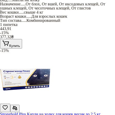
Назначение
.....
От блох
,
От вшей
,
От иксодовых клещей
,
От
ушных клещей
,
От чесоточных клещей
,
От глистов
Вес кошки
.....
свыше 4 кг
Возраст кошки
.....
Для взрослых кошек
Тип состава
.....
Комбинированный
1 пипетка
443,91
-15%
377,32
₴
Купить
-15%
Stronghold Plus Капли на холку для кошек весом до 2,5 кг