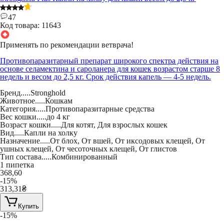
47
Код товара:
11643
Применять по рекомендации ветврача!
Противопаразитарный препарат широкого спектра действия на
основе селамектина и сароланера для кошек возрастом старше 8
недель и весом до 2,5 кг. Срок действия капель — 4-5 недель.
Бренд
.....
Stronghold
Животное
.....
Кошкам
Категория
.....
Противопаразитарные средства
Вес кошки
.....
до 4 кг
Возраст кошки
.....
Для котят
,
Для взрослых кошек
Вид
.....
Капли на холку
Назначение
.....
От блох
,
От вшей
,
От иксодовых клещей
,
От
ушных клещей
,
От чесоточных клещей
,
От глистов
Тип состава
.....
Комбинированный
1 пипетка
368,60
-15%
313,31
₴
Купить
-15%