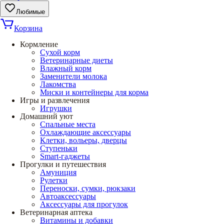
Любимые
Корзина
Кормление
Сухой корм
Ветеринарные диеты
Влажный корм
Заменители молока
Лакомства
Миски и контейнеры для корма
Игры и развлечения
Игрушки
Домашний уют
Спальные места
Охлаждающие аксессуары
Клетки, вольеры, дверцы
Ступеньки
Smart-гаджеты
Прогулки и путешествия
Амуниция
Рулетки
Переноски, сумки, рюкзаки
Автоаксессуары
Аксессуары для прогулок
Ветеринарная аптека
Витамины и добавки