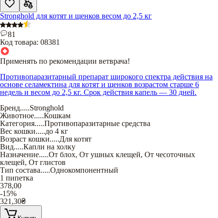
Stronghold для котят и щенков весом до 2,5 кг
81
Код товара:
08381
Применять по рекомендации ветврача!
Противопаразитарный препарат широкого спектра действия на
основе селамектина для котят и щенков возрастом старше 6
недель и весом до 2,5 кг. Срок действия капель — 30 дней.
Бренд
.....
Stronghold
Животное
.....
Кошкам
Категория
.....
Противопаразитарные средства
Вес кошки
.....
до 4 кг
Возраст кошки
.....
Для котят
Вид
.....
Капли на холку
Назначение
.....
От блох
,
От ушных клещей
,
От чесоточных
клещей
,
От глистов
Тип состава
.....
Однокомпонентный
1 пипетка
378,00
-15%
321,30
₴