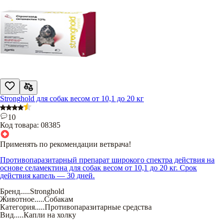
Stronghold для собак весом от 10,1 до 20 кг
10
Код товара:
08385
Применять по рекомендации ветврача!
Противопаразитарный препарат широкого спектра действия на
основе селамектина для собак весом от 10,1 до 20 кг. Срок
действия капель — 30 дней.
Бренд
.....
Stronghold
Животное
.....
Собакам
Категория
.....
Противопаразитарные средства
Вид
.....
Капли на холку