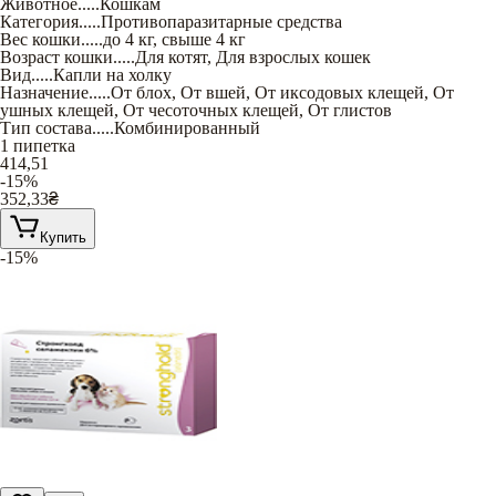
Животное
.....
Кошкам
Категория
.....
Противопаразитарные средства
Вес кошки
.....
до 4 кг
,
свыше 4 кг
Возраст кошки
.....
Для котят
,
Для взрослых кошек
Вид
.....
Капли на холку
Назначение
.....
От блох
,
От вшей
,
От иксодовых клещей
,
От
ушных клещей
,
От чесоточных клещей
,
От глистов
Тип состава
.....
Комбинированный
1 пипетка
414,51
-15%
352,33
₴
Купить
-15%