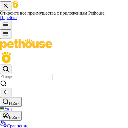
Откройте все преимущества с приложениям Pethouse
Перейти
Найти
Укр
Войти
Сравнение