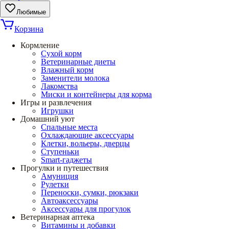
Любимые
Корзина
Кормление
Сухой корм
Ветеринарные диеты
Влажный корм
Заменители молока
Лакомства
Миски и контейнеры для корма
Игры и развлечения
Игрушки
Домашний уют
Спальные места
Охлаждающие аксессуары
Клетки, вольеры, дверцы
Ступеньки
Smart-гаджеты
Прогулки и путешествия
Амуниция
Рулетки
Переноски, сумки, рюкзаки
Автоаксессуары
Аксессуары для прогулок
Ветеринарная аптека
Витамины и добавки