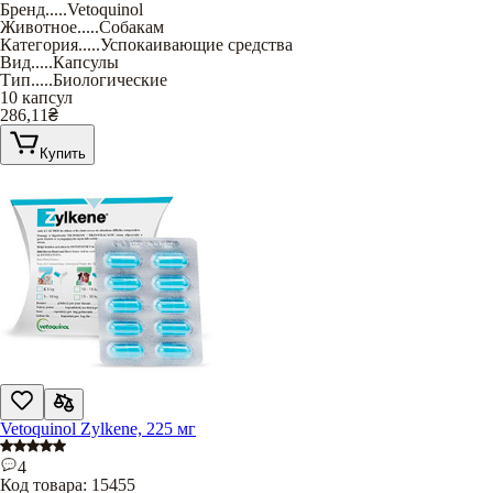
Бренд
.....
Vetoquinol
Животное
.....
Собакам
Категория
.....
Успокаивающие средства
Вид
.....
Капсулы
Тип
.....
Биологические
10 капсул
286,11
₴
Купить
Vetoquinol Zylkene, 225 мг
4
Код товара:
15455