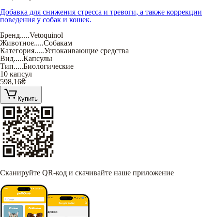
Добавка для снижения стресса и тревоги, а также коррекции
поведения у собак и кошек.
Бренд
.....
Vetoquinol
Животное
.....
Собакам
Категория
.....
Успокаивающие средства
Вид
.....
Капсулы
Тип
.....
Биологические
10 капсул
598,16
₴
Купить
Сканируйте QR-код и скачивайте наше приложение