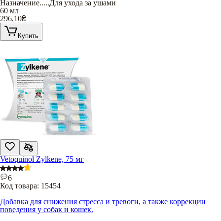
Назначение
.....
Для ухода за ушами
60 мл
296,10
₴
Купить
Vetoquinol Zylkene, 75 мг
6
Код товара:
15454
Добавка для снижения стресса и тревоги, а также коррекции
поведения у собак и кошек.