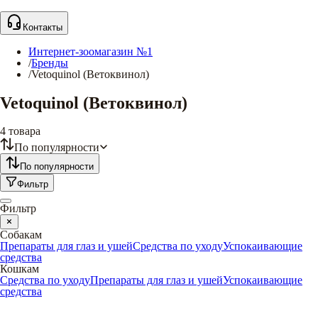
Контакты
Интернет-зоомагазин №1
/
Бренды
/
Vetoquinol (Ветоквинол)
Vetoquinol (Ветоквинол)
4
товара
По популярности
По популярности
Фильтр
Фильтр
Собакам
Препараты для глаз и ушей
Средства по уходу
Успокаивающие
средства
Кошкам
Средства по уходу
Препараты для глаз и ушей
Успокаивающие
средства