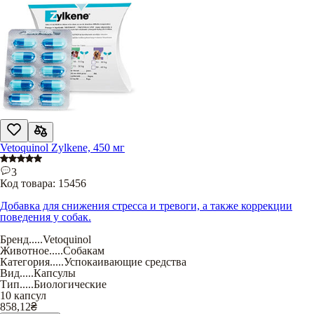
Vetoquinol Zylkene, 450 мг
3
Код товара:
15456
Добавка для снижения стресса и тревоги, а также коррекции
поведения у собак.
Бренд
.....
Vetoquinol
Животное
.....
Собакам
Категория
.....
Успокаивающие средства
Вид
.....
Капсулы
Тип
.....
Биологические
10 капсул
858,12
₴