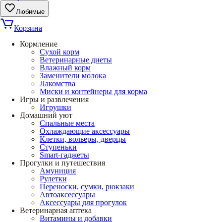
Любимые
Корзина
Кормление
Сухой корм
Ветеринарные диеты
Влажный корм
Заменители молока
Лакомства
Миски и контейнеры для корма
Игры и развлечения
Игрушки
Домашний уют
Спальные места
Охлаждающие аксессуары
Клетки, вольеры, дверцы
Ступеньки
Smart-гаджеты
Прогулки и путешествия
Амуниция
Рулетки
Переноски, сумки, рюкзаки
Автоаксессуары
Аксессуары для прогулок
Ветеринарная аптека
Витамины и добавки