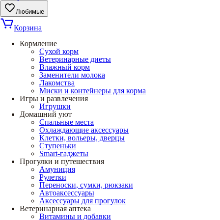
Любимые
Корзина
Кормление
Сухой корм
Ветеринарные диеты
Влажный корм
Заменители молока
Лакомства
Миски и контейнеры для корма
Игры и развлечения
Игрушки
Домашний уют
Спальные места
Охлаждающие аксессуары
Клетки, вольеры, дверцы
Ступеньки
Smart-гаджеты
Прогулки и путешествия
Амуниция
Рулетки
Переноски, сумки, рюкзаки
Автоаксессуары
Аксессуары для прогулок
Ветеринарная аптека
Витамины и добавки