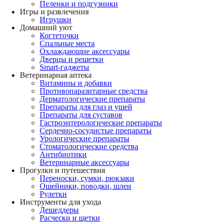
Пеленки и подгузники
Игры и развлечения
Игрушки
Домашний уют
Когтеточки
Спальные места
Охлаждающие аксессуары
Дверцы и решетки
Smart-гаджеты
Ветеринарная аптека
Витамины и добавки
Противопаразитарные средства
Дерматологические препараты
Препараты для глаз и ушей
Препараты для суставов
Гастроэнтерологические препараты
Сердечно-сосудистые препараты
Урологические препараты
Стоматологические средства
Антибиотики
Ветеринарные аксессуары
Прогулки и путешествия
Переноски, сумки, рюкзаки
Ошейники, поводки, шлеи
Рулетки
Инструменты для ухода
Дешеддеры
Расчески и щетки