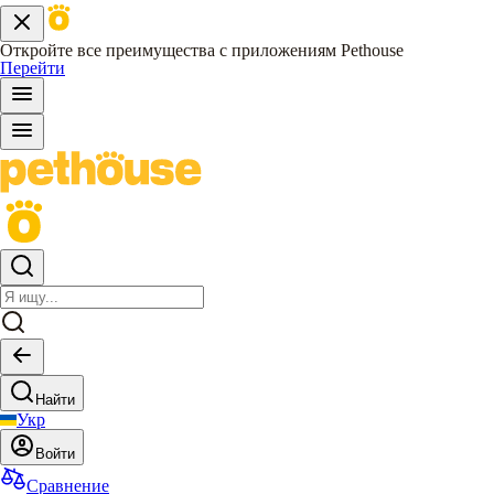
Откройте все преимущества с приложениям Pethouse
Перейти
Найти
Укр
Войти
Сравнение