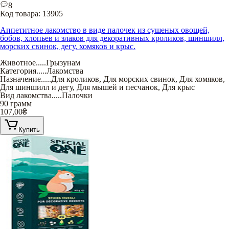
8
Код товара:
13905
Аппетитное лакомство в виде палочек из сушеных овощей,
бобов, хлопьев и злаков для декоративных кроликов, шиншилл,
морских свинок, дегу, хомяков и крыс.
Животное
.....
Грызунам
Категория
.....
Лакомства
Назначение
.....
Для кроликов
,
Для морских свинок
,
Для хомяков
,
Для шиншилл и дегу
,
Для мышей и песчанок
,
Для крыс
Вид лакомства
.....
Палочки
90 грамм
107,00
₴
Купить