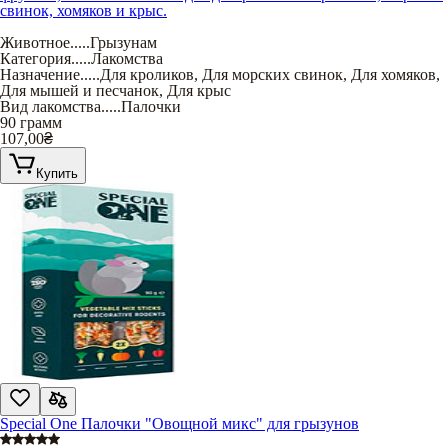
свинок, хомяков и крыс.
Животное
.....
Грызунам
Категория
.....
Лакомства
Назначение
.....
Для кроликов
,
Для морских свинок
,
Для хомяков
,
Для мышей и песчанок
,
Для крыс
Вид лакомства
.....
Палочки
90 грамм
107,00
₴
Купить
Special One Палочки "Овощной микс" для грызунов