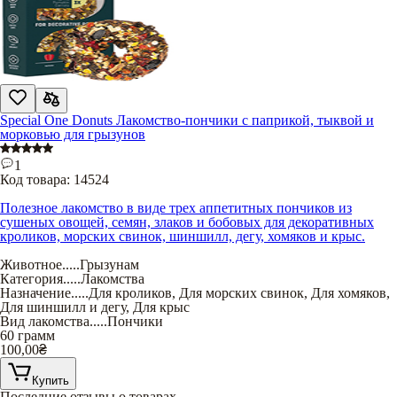
Special One Donuts Лакомство-пончики с паприкой, тыквой и
морковью для грызунов
1
Код товара:
14524
Полезное лакомство в виде трех аппетитных пончиков из
сушеных овощей, семян, злаков и бобовых для декоративных
кроликов, морских свинок, шиншилл, дегу, хомяков и крыс.
Животное
.....
Грызунам
Категория
.....
Лакомства
Назначение
.....
Для кроликов
,
Для морских свинок
,
Для хомяков
,
Для шиншилл и дегу
,
Для крыс
Вид лакомства
.....
Пончики
60 грамм
100,00
₴
Купить
Последние отзывы о товарах