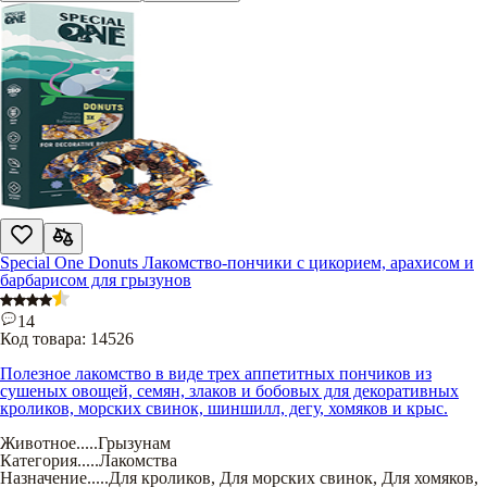
Special One Donuts Лакомство-пончики с цикорием, арахисом и
барбарисом для грызунов
14
Код товара:
14526
Полезное лакомство в виде трех аппетитных пончиков из
сушеных овощей, семян, злаков и бобовых для декоративных
кроликов, морских свинок, шиншилл, дегу, хомяков и крыс.
Животное
.....
Грызунам
Категория
.....
Лакомства
Назначение
.....
Для кроликов
,
Для морских свинок
,
Для хомяков
,