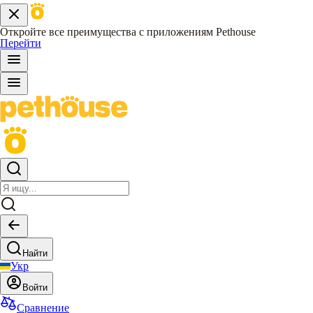
Откройте все преимущества с приложениям Pethouse
Перейти
Найти
Укр
Войти
Сравнение