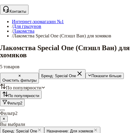
Контакты
Интернет-зоомагазин №1
/
Для грызунов
/
Лакомства
/
Лакомства Special One (Спэшл Ван) для хомяков
Лакомства Special One (Спэшл Ван) для
хомяков
5
товаров
Бренд:
Special One
Показати більше
Очистить фильтры
По популярности
По популярности
Фильтр
2
Фильтр
2
Вы выбрали
Бренд:
Special One
Назначение:
Для хомяков