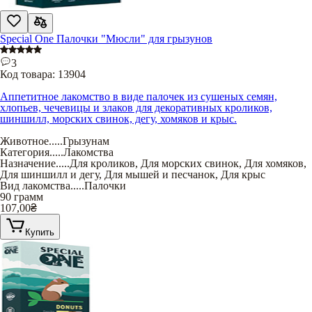
Special One Палочки "Мюсли" для грызунов
3
Код товара:
13904
Аппетитное лакомство в виде палочек из сушеных семян,
хлопьев, чечевицы и злаков для декоративных кроликов,
шиншилл, морских свинок, дегу, хомяков и крыс.
Животное
.....
Грызунам
Категория
.....
Лакомства
Назначение
.....
Для кроликов
,
Для морских свинок
,
Для хомяков
,
Для шиншилл и дегу
,
Для мышей и песчанок
,
Для крыс
Вид лакомства
.....
Палочки
90 грамм
107,00
₴
Купить