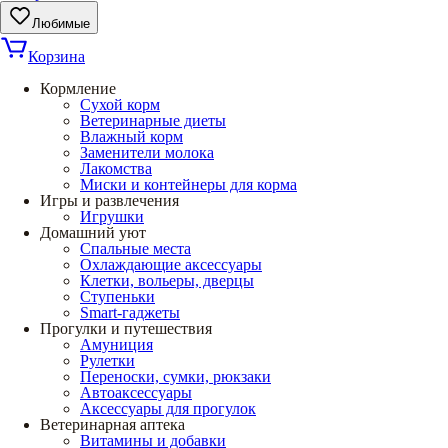
Любимые
Корзина
Кормление
Сухой корм
Ветеринарные диеты
Влажный корм
Заменители молока
Лакомства
Миски и контейнеры для корма
Игры и развлечения
Игрушки
Домашний уют
Спальные места
Охлаждающие аксессуары
Клетки, вольеры, дверцы
Ступеньки
Smart-гаджеты
Прогулки и путешествия
Амуниция
Рулетки
Переноски, сумки, рюкзаки
Автоаксессуары
Аксессуары для прогулок
Ветеринарная аптека
Витамины и добавки