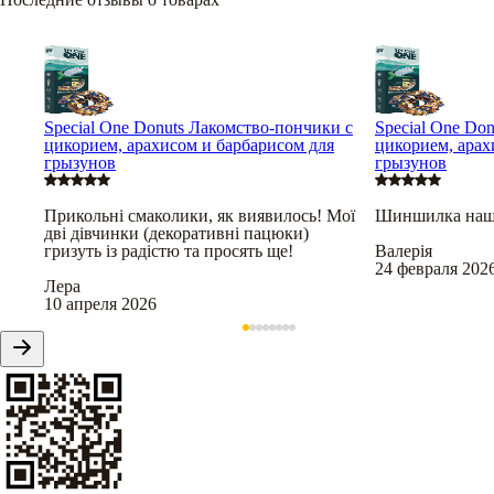
Special One Donuts Лакомство-пончики с
Special One Do
цикорием, арахисом и барбарисом для
цикорием, арах
грызунов
грызунов
Прикольні смаколики, як виявилось! Мої
Шиншилка наша 
дві дівчинки (декоративні пацюки)
гризуть із радістю та просять ще!
Валерія
24 февраля 202
Лера
10 апреля 2026