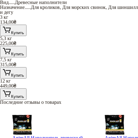
Вид
.....
Древесные наполнители
Назначение
.....
Для кроликов
,
Для морских свинок
,
Для шиншилл
и дегу
3 кг
134,00
₴
Купить
5,3 кг
225,00
₴
Купить
7,5 кг
315,00
₴
Купить
12 кг
449,00
₴
Купить
Последние отзывы о товарах
AnimAll Наполнитель древесный
AnimAll Напол