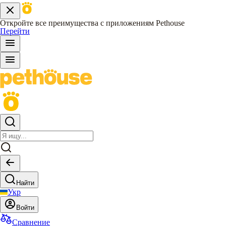
Откройте все преимущества с приложениям Pethouse
Перейти
Найти
Укр
Войти
Сравнение