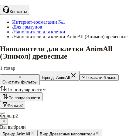
Контакты
Интернет-зоомагазин №1
/
Для грызунов
/
Наполнители для клетки
/
Наполнители для клетки AnimAll (Энимол) древесные
Наполнители для клетки AnimAll
(Энимол) древесные
1
товар
Бренд:
AnimAll
Показати більше
Очистить фильтры
По популярности
По популярности
Фильтр
2
Фильтр
2
Вы выбрали
Бренд:
AnimAll
Вид:
Древесные наполнители