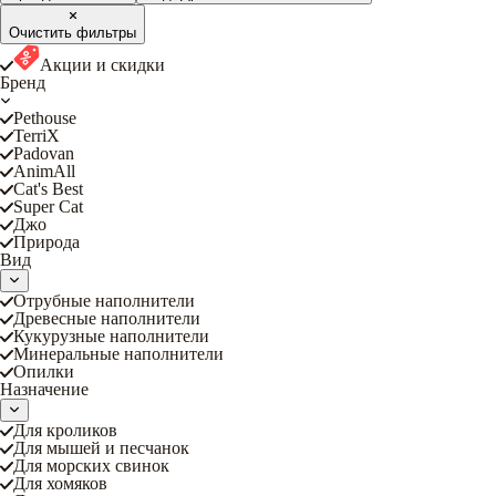
Очистить фильтры
Акции и скидки
Бренд
Pethouse
TerriX
Padovan
AnimAll
Cat's Best
Super Cat
Джо
Природа
Вид
Отрубные наполнители
Древесные наполнители
Кукурузные наполнители
Минеральные наполнители
Опилки
Назначение
Для кроликов
Для мышей и песчанок
Для морских свинок
Для хомяков