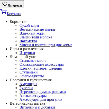
Любимые
Корзина
Кормление
Сухой корм
Ветеринарные диеты
Влажный корм
Заменители молока
Лакомства
Миски и контейнеры для корма
Игры и развлечения
Игрушки
Домашний уют
Спальные места
Охлаждающие аксессуары
Клетки, вольеры, дверцы
Ступеньки
Smart-гаджеты
Прогулки и путешествия
Амуниция
Рулетки
Переноски, сумки, рюкзаки
Автоаксессуары
Аксессуары для прогулок
Ветеринарная аптека
Витамины и добавки