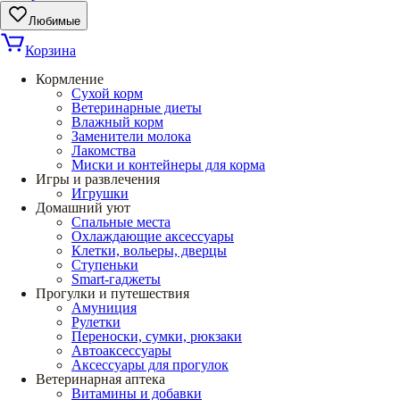
Любимые
Корзина
Кормление
Сухой корм
Ветеринарные диеты
Влажный корм
Заменители молока
Лакомства
Миски и контейнеры для корма
Игры и развлечения
Игрушки
Домашний уют
Спальные места
Охлаждающие аксессуары
Клетки, вольеры, дверцы
Ступеньки
Smart-гаджеты
Прогулки и путешествия
Амуниция
Рулетки
Переноски, сумки, рюкзаки
Автоаксессуары
Аксессуары для прогулок
Ветеринарная аптека
Витамины и добавки