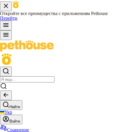
Откройте все преимущества с приложениям Pethouse
Перейти
Найти
Укр
Войти
Сравнение