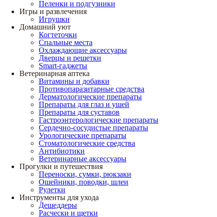
Пеленки и подгузники
Игры и развлечения
Игрушки
Домашний уют
Когтеточки
Спальные места
Охлаждающие аксессуары
Дверцы и решетки
Smart-гаджеты
Ветеринарная аптека
Витамины и добавки
Противопаразитарные средства
Дерматологические препараты
Препараты для глаз и ушей
Препараты для суставов
Гастроэнтерологические препараты
Сердечно-сосудистые препараты
Урологические препараты
Стоматологические средства
Антибиотики
Ветеринарные аксессуары
Прогулки и путешествия
Переноски, сумки, рюкзаки
Ошейники, поводки, шлеи
Рулетки
Инструменты для ухода
Дешеддеры
Расчески и щетки