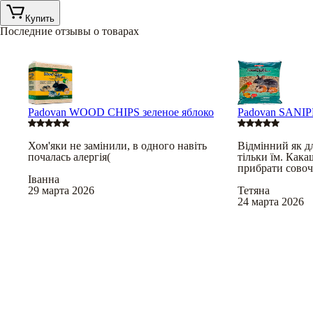
Купить
Последние отзывы о товарах
Padovan WOOD CHIPS зеленое яблоко
Padovan SANIP
Хом'яки не замінили, в одного навіть
Відмінний як д
почалась алергія(
тільки їм. Кака
прибрати совоч
Іванна
29 марта 2026
Тетяна
24 марта 2026