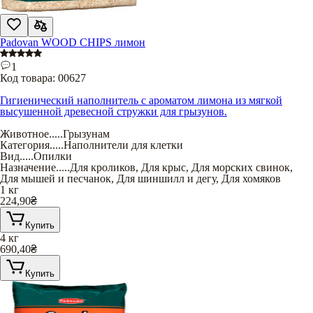
Padovan WOOD CHIPS лимон
1
Код товара:
00627
Гигиенический наполнитель с ароматом лимона из мягкой
высушенной древесной стружки для грызунов.
Животное
.....
Грызунам
Категория
.....
Наполнители для клетки
Вид
.....
Опилки
Назначение
.....
Для кроликов
,
Для крыс
,
Для морских свинок
,
Для мышей и песчанок
,
Для шиншилл и дегу
,
Для хомяков
1 кг
224,90
₴
Купить
4 кг
690,40
₴
Купить