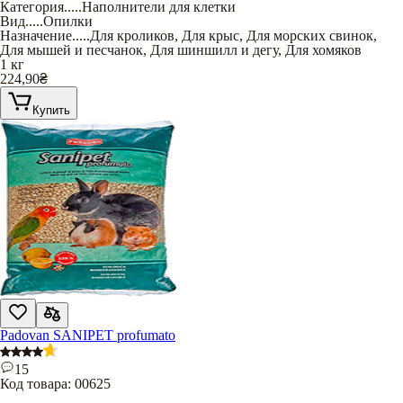
Категория
.....
Наполнители для клетки
Вид
.....
Опилки
Назначение
.....
Для кроликов
,
Для крыс
,
Для морских свинок
,
Для мышей и песчанок
,
Для шиншилл и дегу
,
Для хомяков
1 кг
224,90
₴
Купить
Padovan SANIPET profumato
15
Код товара:
00625