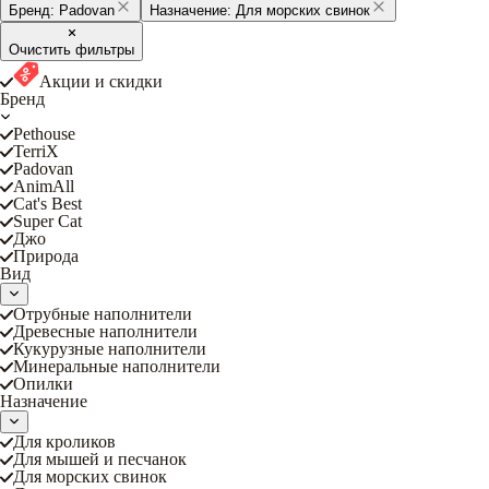
Бренд:
Padovan
Назначение:
Для морских свинок
Очистить фильтры
Акции и скидки
Бренд
Pethouse
TerriX
Padovan
AnimAll
Cat's Best
Super Cat
Джо
Природа
Вид
Отрубные наполнители
Древесные наполнители
Кукурузные наполнители
Минеральные наполнители
Опилки
Назначение
Для кроликов
Для мышей и песчанок
Для морских свинок