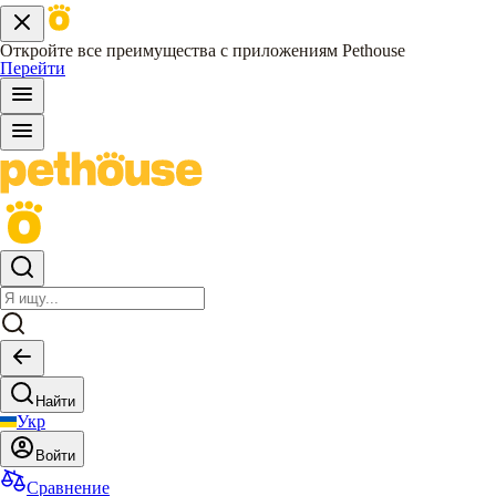
Откройте все преимущества с приложениям Pethouse
Перейти
Найти
Укр
Войти
Сравнение