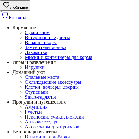
Любимые
Корзина
Кормление
Сухой корм
Ветеринарные диеты
Влажный корм
Заменители молока
Лакомства
Миски и контейнеры для корма
Игры и развлечения
Игрушки
Домашний уют
Спальные места
Охлаждающие аксессуары
Клетки, вольеры, дверцы
Ступеньки
Smart-гаджеты
Прогулки и путешествия
Амуниция
Рулетки
Переноски, сумки, рюкзаки
Автоаксессуары
Аксессуары для прогулок
Ветеринарная аптека
Витамины и добавки