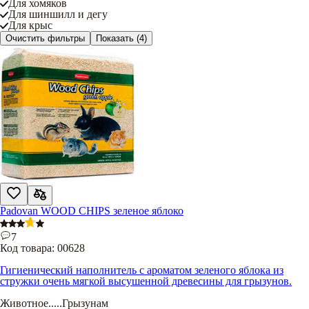
Для хомяков
Для шиншилл и дегу
Для крыс
Очистить фильтры
Показать
(4)
Padovan WOOD CHIPS зеленое яблоко
7
Код товара:
00628
Гигиенический наполнитель с ароматом зеленого яблока из
стружки очень мягкой высушенной древесины для грызунов.
Животное
.....
Грызунам