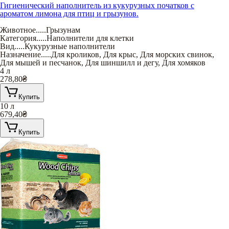
Гигиенический наполнитель из кукурузных початков с
ароматом лимона для птиц и грызунов.
Животное
.....
Грызунам
Категория
.....
Наполнители для клетки
Вид
.....
Кукурузные наполнители
Назначение
.....
Для кроликов
,
Для крыс
,
Для морских свинок
,
Для мышей и песчанок
,
Для шиншилл и дегу
,
Для хомяков
4 л
278,80
₴
Купить
10 л
679,40
₴
Купить