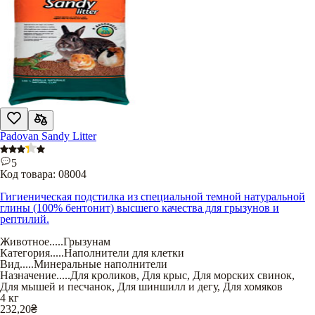
Padovan Sandy Litter
5
Код товара:
08004
Гигиеническая подстилка из специальной темной натуральной
глины (100% бентонит) высшего качества для грызунов и
рептилий.
Животное
.....
Грызунам
Категория
.....
Наполнители для клетки
Вид
.....
Минеральные наполнители
Назначение
.....
Для кроликов
,
Для крыс
,
Для морских свинок
,
Для мышей и песчанок
,
Для шиншилл и дегу
,
Для хомяков
4 кг
232,20
₴