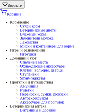
Любимые
Корзина
Кормление
Сухой корм
Ветеринарные диеты
Влажный корм
Заменители молока
Лакомства
Миски и контейнеры для корма
Игры и развлечения
Игрушки
Домашний уют
Спальные места
Охлаждающие аксессуары
Клетки, вольеры, дверцы
Ступеньки
Smart-гаджеты
Прогулки и путешествия
Амуниция
Рулетки
Переноски, сумки, рюкзаки
Автоаксессуары
Аксессуары для прогулок
Ветеринарная аптека
Витамины и добавки