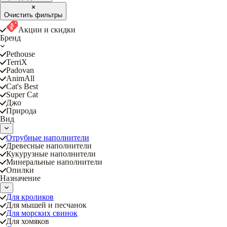
Очистить фильтры
Акции и скидки
Бренд
Pethouse
TerriX
Padovan
AnimAll
Cat's Best
Super Cat
Джо
Природа
Вид
Отрубные наполнители
Древесные наполнители
Кукурузные наполнители
Минеральные наполнители
Опилки
Назначение
Для кроликов
Для мышей и песчанок
Для морских свинок
Для хомяков