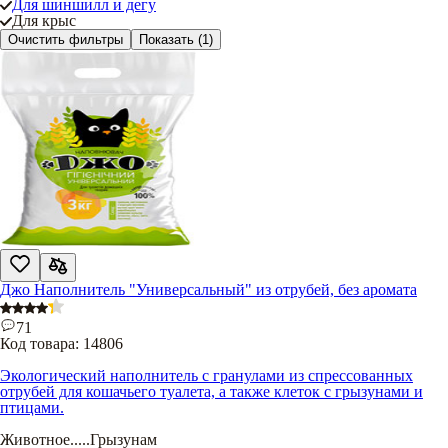
Для шиншилл и дегу
Для крыс
Очистить фильтры
Показать
(1)
Джо Наполнитель "Универсальный" из отрубей, без аромата
71
Код товара:
14806
Экологический наполнитель с гранулами из спрессованных
отрубей для кошачьего туалета, а также клеток с грызунами и
птицами.
Животное
.....
Грызунам