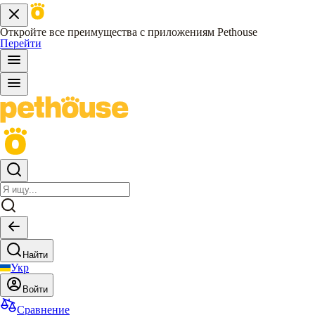
Откройте все преимущества с приложениям Pethouse
Перейти
Найти
Укр
Войти
Сравнение