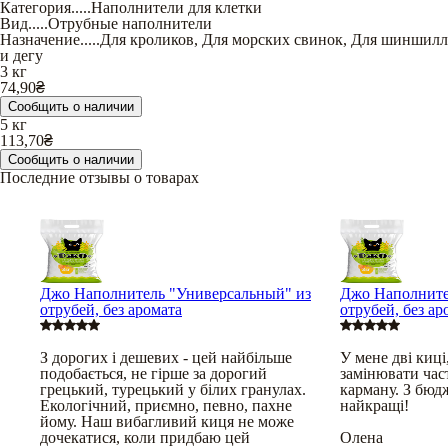
Категория
.....
Наполнители для клетки
Вид
.....
Отрубные наполнители
Назначение
.....
Для кроликов
,
Для морских свинок
,
Для шиншилл
и дегу
3 кг
74,90
₴
Сообщить о наличии
5 кг
113,70
₴
Сообщить о наличии
Последние отзывы о товарах
Джо Наполнитель "Универсальный" из
Джо Наполните
отрубей, без аромата
отрубей, без ар
З дорогих і дешевих - цей найбільше
У мене дві киц
подобається, не гірше за дорогий
замінювати част
грецький, турецький у білих гранулах.
карману. З бюд
Екологічний, приємно, певно, пахне
найкращі!
йому. Наш вибагливий киця не може
дочекатися, коли придбаю цей
Олена