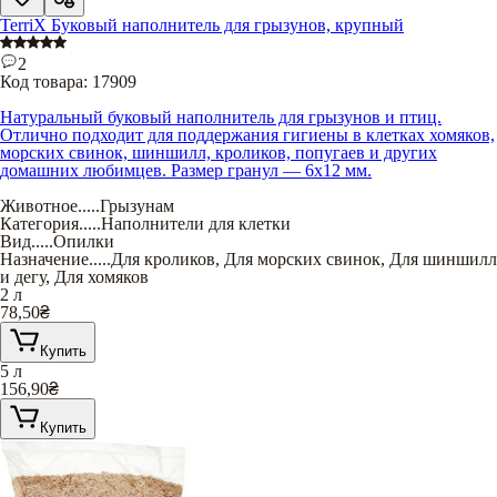
TerriX Буковый наполнитель для грызунов, крупный
2
Код товара:
17909
Натуральный буковый наполнитель для грызунов и птиц.
Отлично подходит для поддержания гигиены в клетках хомяков,
морских свинок, шиншилл, кроликов, попугаев и других
домашних любимцев. Размер гранул — 6х12 мм.
Животное
.....
Грызунам
Категория
.....
Наполнители для клетки
Вид
.....
Опилки
Назначение
.....
Для кроликов
,
Для морских свинок
,
Для шиншилл
и дегу
,
Для хомяков
2 л
78,50
₴
Купить
5 л
156,90
₴
Купить