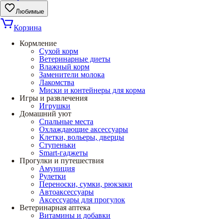
Любимые
Корзина
Кормление
Сухой корм
Ветеринарные диеты
Влажный корм
Заменители молока
Лакомства
Миски и контейнеры для корма
Игры и развлечения
Игрушки
Домашний уют
Спальные места
Охлаждающие аксессуары
Клетки, вольеры, дверцы
Ступеньки
Smart-гаджеты
Прогулки и путешествия
Амуниция
Рулетки
Переноски, сумки, рюкзаки
Автоаксессуары
Аксессуары для прогулок
Ветеринарная аптека
Витамины и добавки