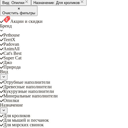
Вид:
Опилки
Назначение:
Для кроликов
Очистить фильтры
Акции и скидки
Бренд
Pethouse
TerriX
Padovan
AnimAll
Cat's Best
Super Cat
Джо
Природа
Вид
Отрубные наполнители
Древесные наполнители
Кукурузные наполнители
Минеральные наполнители
Опилки
Назначение
Для кроликов
Для мышей и песчанок
Для морских свинок