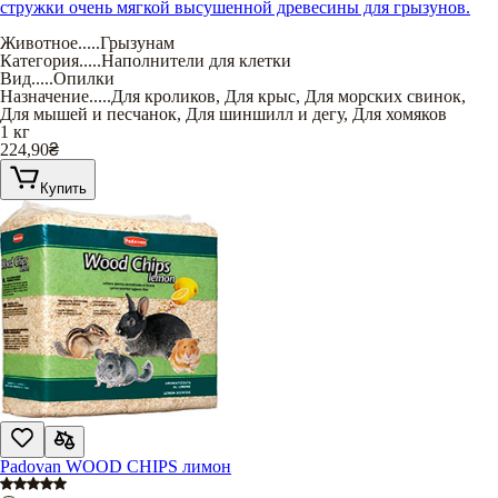
стружки очень мягкой высушенной древесины для грызунов.
Животное
.....
Грызунам
Категория
.....
Наполнители для клетки
Вид
.....
Опилки
Назначение
.....
Для кроликов
,
Для крыс
,
Для морских свинок
,
Для мышей и песчанок
,
Для шиншилл и дегу
,
Для хомяков
1 кг
224,90
₴
Купить
Padovan WOOD CHIPS лимон