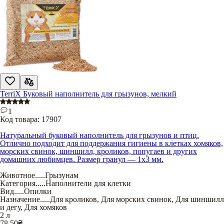
TerriX Буковый наполнитель для грызунов, мелкий
1
Код товара:
17907
Натуральный буковый наполнитель для грызунов и птиц.
Отлично подходит для поддержания гигиены в клетках хомяков,
морских свинок, шиншилл, кроликов, попугаев и других
домашних любимцев. Размер гранул — 1х3 мм.
Животное
.....
Грызунам
Категория
.....
Наполнители для клетки
Вид
.....
Опилки
Назначение
.....
Для кроликов
,
Для морских свинок
,
Для шиншилл
и дегу
,
Для хомяков
2 л
78,50
₴