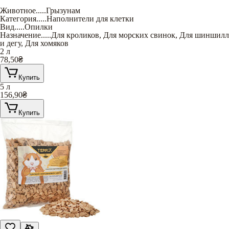
Животное
.....
Грызунам
Категория
.....
Наполнители для клетки
Вид
.....
Опилки
Назначение
.....
Для кроликов
,
Для морских свинок
,
Для шиншилл
и дегу
,
Для хомяков
2 л
78,50
₴
Купить
5 л
156,90
₴
Купить