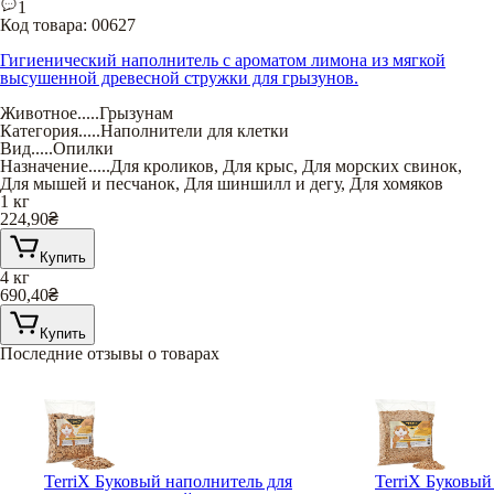
1
Код товара:
00627
Гигиенический наполнитель с ароматом лимона из мягкой
высушенной древесной стружки для грызунов.
Животное
.....
Грызунам
Категория
.....
Наполнители для клетки
Вид
.....
Опилки
Назначение
.....
Для кроликов
,
Для крыс
,
Для морских свинок
,
Для мышей и песчанок
,
Для шиншилл и дегу
,
Для хомяков
1 кг
224,90
₴
Купить
4 кг
690,40
₴
Купить
Последние отзывы о товарах
TerriX Буковый наполнитель для
TerriX Буковый