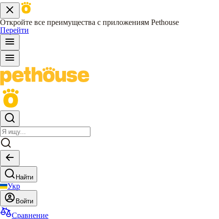
Откройте все преимущества с приложениям Pethouse
Перейти
Найти
Укр
Войти
Сравнение