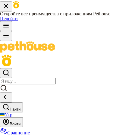
Откройте все преимущества с приложениям Pethouse
Перейти
Найти
Укр
Войти
Сравнение