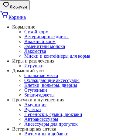
Любимые
Корзина
Кормление
Сухой корм
Ветеринарные диеты
Влажный корм
Заменители молока
Лакомства
Миски и контейнеры для корма
Игры и развлечения
Игрушки
Домашний уют
Спальные места
Охлаждающие аксессуары
Клетки, вольеры, дверцы
Ступеньки
Smart-гаджеты
Прогулки и путешествия
Амуниция
Рулетки
Переноски, сумки, рюкзаки
Автоаксессуары
Аксессуары для прогулок
Ветеринарная аптека
Витамины и добавки