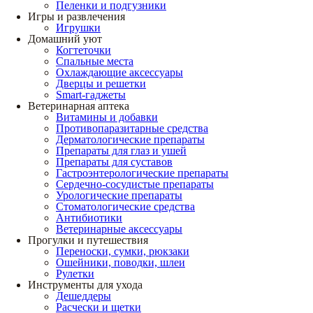
Пеленки и подгузники
Игры и развлечения
Игрушки
Домашний уют
Когтеточки
Спальные места
Охлаждающие аксессуары
Дверцы и решетки
Smart-гаджеты
Ветеринарная аптека
Витамины и добавки
Противопаразитарные средства
Дерматологические препараты
Препараты для глаз и ушей
Препараты для суставов
Гастроэнтерологические препараты
Сердечно-сосудистые препараты
Урологические препараты
Стоматологические средства
Антибиотики
Ветеринарные аксессуары
Прогулки и путешествия
Переноски, сумки, рюкзаки
Ошейники, поводки, шлеи
Рулетки
Инструменты для ухода
Дешеддеры
Расчески и щетки