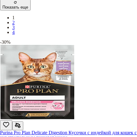
Показать еще
1
2
3
4
-30%
Purina Pro Plan Delicate Digestion Кусочки с индейкой для кошек с