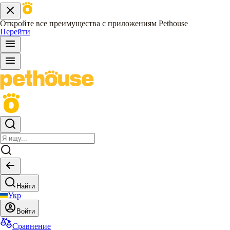
Откройте все преимущества с приложениям Pethouse
Перейти
Найти
Укр
Войти
Сравнение