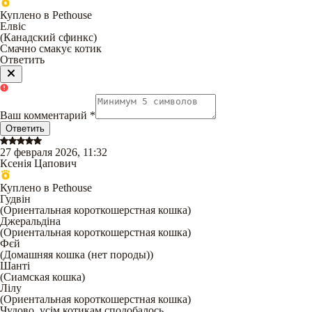
Куплено в Pethouse
Елвіс
(
Канадский сфинкс
)
Смачно смакує котик
Ответить
Ваш комментарий
*
Ответить
27 февраля 2026, 11:32
Ксенія Цапович
Куплено в Pethouse
Гудвін
(
Ориентальная короткошерстная кошка
)
Джеральдіна
(
Ориентальная короткошерстная кошка
)
Фєй
(
Домашняя кошка (нет породы)
)
Шанті
(
Сиамская кошка
)
Лілу
(
Ориентальная короткошерстная кошка
)
Чудово, усім котикам сподобалось