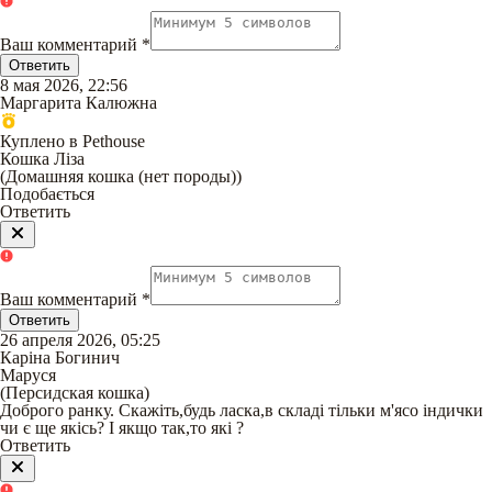
Ваш комментарий
*
Ответить
8 мая 2026, 22:56
Маргарита Калюжна
Куплено в Pethouse
Кошка Лiза
(
Домашняя кошка (нет породы)
)
Подобається
Ответить
Ваш комментарий
*
Ответить
26 апреля 2026, 05:25
Каріна Богинич
Маруся
(
Персидская кошка
)
Доброго ранку. Скажіть,будь ласка,в складі тільки м'ясо індички
чи є ще якісь? І якщо так,то які ?
Ответить