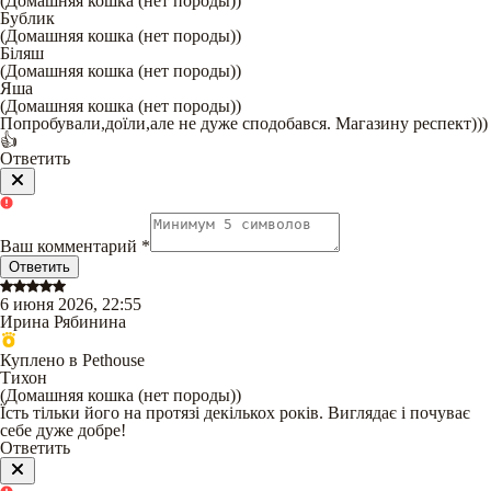
(
Домашняя кошка (нет породы)
)
Бублик
(
Домашняя кошка (нет породы)
)
Біляш
(
Домашняя кошка (нет породы)
)
Яша
(
Домашняя кошка (нет породы)
)
Попробували,доїли,але не дуже сподобався. Магазину респект)))
👍
Ответить
Ваш комментарий
*
Ответить
6 июня 2026, 22:55
Ирина Рябинина
Куплено в Pethouse
Тихон
(
Домашняя кошка (нет породы)
)
Їсть тільки його на протязі декількох років. Виглядає і почуває
себе дуже добре!
Ответить