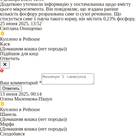
Додатково уточнили інформацію у постачальника щодо вмісту
цього мікроелемента. Він повідомляє, що згадана раніше
кількість фосфору розрахована саме із сухої речовини. Що
стосується саме 1 пауча такого корму, він містить 0,23% фосфору.
25 июня 2025, 13:52
Світлана Онищенко
Куплено в Pethouse
Кася
(
Домашняя кошка (нет породы)
)
Підійшов для киці
Ответить
Ваш комментарий
*
Ответить
13 июня 2025, 00:14
Олена Маленкова-Пiшун
Куплено в Pethouse
Шанель
(
Домашняя кошка (нет породы)
)
Марфа
(
Домашняя кошка (нет породы)
)
Сподобався