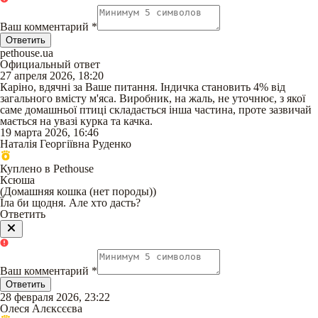
Ваш комментарий
*
Ответить
pethouse.ua
Официальный ответ
27 апреля 2026, 18:20
Каріно, вдячні за Ваше питання. Індичка становить 4% від
загального вмісту м'яса. Виробник, на жаль, не уточнює, з якої
саме домашньої птиці складається інша частина, проте зазвичай
мається на увазі курка та качка.
19 марта 2026, 16:46
Наталія Георгіївна Руденко
Куплено в Pethouse
Ксюша
(
Домашняя кошка (нет породы)
)
Їла би щодня. Але хто дасть?
Ответить
Ваш комментарий
*
Ответить
28 февраля 2026, 23:22
Олеся Алєксєєва