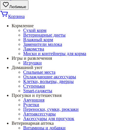
Любимые
Корзина
Кормление
Сухой корм
Ветеринарные диеты
Влажный корм
Заменители молока
Лакомства
Миски и контейнеры для корма
Игры и развлечения
Игрушки
Домашний уют
Спальные места
Охлаждающие аксессуары
Клетки, вольеры, дверцы
Ступеньки
Smart-гаджеты
Прогулки и путешествия
Амуниция
Рулетки
Переноски, сумки, рюкзаки
Автоаксессуары
Аксессуары для прогулок
Ветеринарная аптека
Витамины и добавки