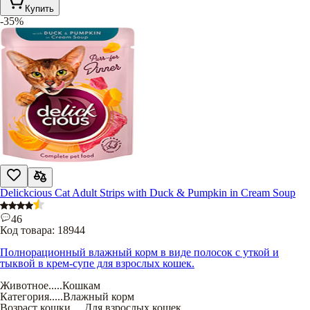
Купить
-35%
Delickcious Cat Adult Strips with Duck & Pumpkin in Cream Soup
46
Код товара:
18944
Полнорационный влажный корм в виде полосок с уткой и
тыквой в крем-супе для взрослых кошек.
Животное
.....
Кошкам
Категория
.....
Влажный корм
Возраст кошки
.....
Для взрослых кошек