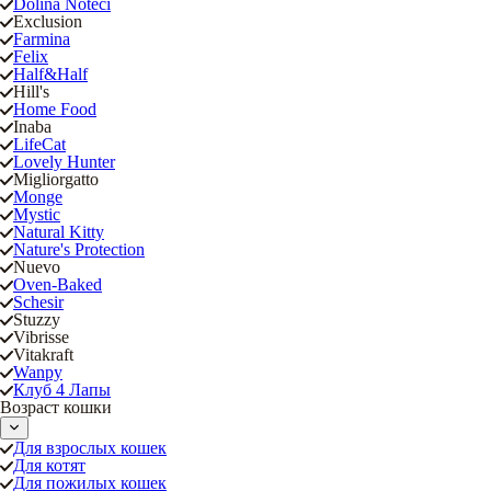
Dolina Noteci
Exclusion
Farmina
Felix
Half&Half
Hill's
Home Food
Inaba
LifeCat
Lovely Hunter
Migliorgatto
Monge
Mystic
Natural Kitty
Nature's Protection
Nuevo
Oven-Baked
Schesir
Stuzzy
Vibrisse
Vitakraft
Wanpy
Клуб 4 Лапы
Возраст кошки
Для взрослых кошек
Для котят
Для пожилых кошек