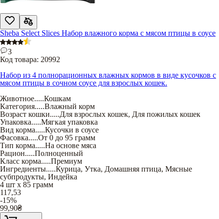
Sheba Select Slices Набор влажного корма с мясом птицы в соусе
3
Код товара:
20992
Набор из 4 полнорационных влажных кормов в виде кусочков с
мясом птицы в сочном соусе для взрослых кошек.
Животное
.....
Кошкам
Категория
.....
Влажный корм
Возраст кошки
.....
Для взрослых кошек
,
Для пожилых кошек
Упаковка
.....
Мягкая упаковка
Вид корма
.....
Кусочки в соусе
Фасовка
.....
От 0 до 95 грамм
Тип корма
.....
На основе мяса
Рацион
.....
Полноценный
Класс корма
.....
Премиум
Ингредиенты
.....
Курица
,
Утка
,
Домашняя птица
,
Мясные
субпродукты
,
Индейка
4 шт х 85 грамм
117,53
-15%
99,90
₴