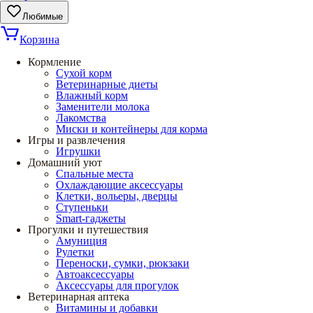
Любимые
Корзина
Кормление
Сухой корм
Ветеринарные диеты
Влажный корм
Заменители молока
Лакомства
Миски и контейнеры для корма
Игры и развлечения
Игрушки
Домашний уют
Спальные места
Охлаждающие аксессуары
Клетки, вольеры, дверцы
Ступеньки
Smart-гаджеты
Прогулки и путешествия
Амуниция
Рулетки
Переноски, сумки, рюкзаки
Автоаксессуары
Аксессуары для прогулок
Ветеринарная аптека
Витамины и добавки