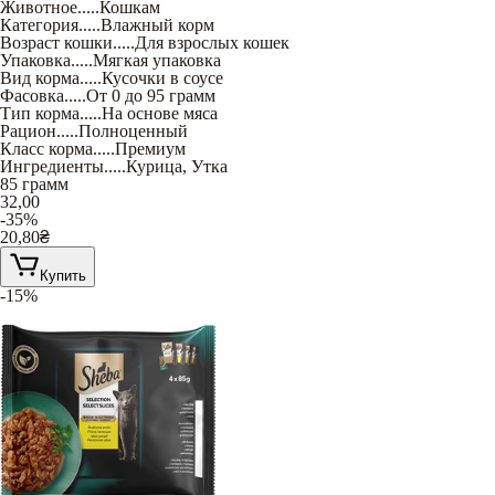
Животное
.....
Кошкам
Категория
.....
Влажный корм
Возраст кошки
.....
Для взрослых кошек
Упаковка
.....
Мягкая упаковка
Вид корма
.....
Кусочки в соусе
Фасовка
.....
От 0 до 95 грамм
Тип корма
.....
На основе мяса
Рацион
.....
Полноценный
Класс корма
.....
Премиум
Ингредиенты
.....
Курица
,
Утка
85 грамм
32,00
-35%
20,80
₴
Купить
-15%