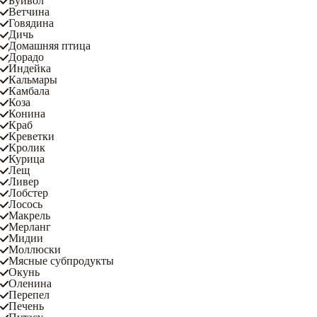
Буйвол
Ветчина
Говядина
Дичь
Домашняя птица
Дорадо
Индейка
Кальмары
Камбала
Коза
Конина
Краб
Креветки
Кролик
Курица
Лещ
Ливер
Лобстер
Лосось
Макрель
Мерланг
Мидии
Моллюски
Мясные субпродукты
Окунь
Оленина
Перепел
Печень