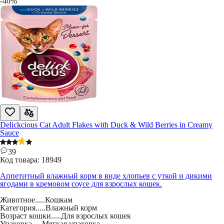
-40%
Delickcious Cat Adult Flakes with Duck & Wild Berries in Creamy
Sauce
39
Код товара:
18949
Аппетитный влажный корм в виде хлопьев с уткой и дикими
ягодами в кремовом соусе для взрослых кошек.
Животное
.....
Кошкам
Категория
.....
Влажный корм
Возраст кошки
.....
Для взрослых кошек
Упаковка
.....
Мягкая упаковка