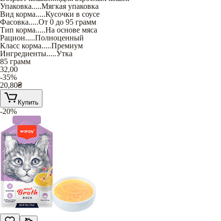
Упаковка
.....
Мягкая упаковка
Вид корма
.....
Кусочки в соусе
Фасовка
.....
От 0 до 95 грамм
Тип корма
.....
На основе мяса
Рацион
.....
Полноценный
Класс корма
.....
Премиум
Ингредиенты
.....
Утка
85 грамм
32,00
-35%
20,80
₴
Купить
-20%