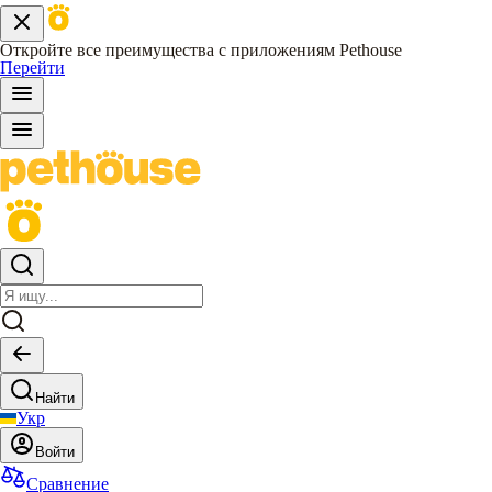
Откройте все преимущества с приложениям Pethouse
Перейти
Найти
Укр
Войти
Сравнение