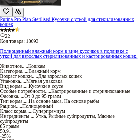
Purina Pro Plan Sterilised Кусочки с уткой для стерилизованных
кошек
22
Код товара:
18693
Полноценный влажный корм в виде кусочков в подливке с
уткой для взрослых стерилизованных и кастрированных кошек.
Животное
.....
Кошкам
Категория
.....
Влажный корм
Возраст кошки
.....
Для взрослых кошек
Упаковка
.....
Мягкая упаковка
Вид корма
.....
Кусочки в соусе
Особые потребности
.....
Кастрированные и стерилизованные
Фасовка
.....
От 0 до 95 грамм
Тип корма
.....
На основе мяса
,
На основе рыбы
Рацион
.....
Полноценный
Класс корма
.....
Суперпремиум
Ингредиенты
.....
Утка
,
Рыбные субпродукты
,
Мясные
субпродукты
85 грамм
50,91
-25%