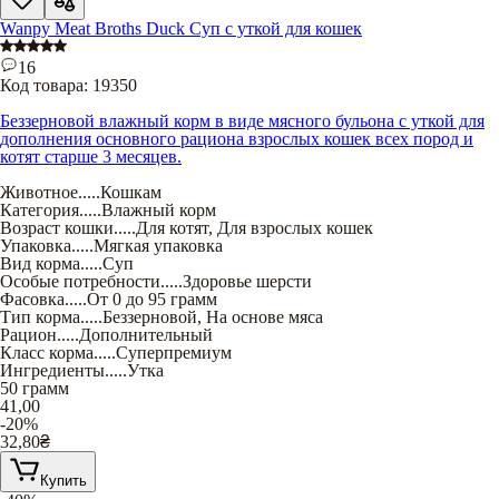
Wanpy Meat Broths Duck Суп с уткой для кошек
16
Код товара:
19350
Беззерновой влажный корм в виде мясного бульона с уткой для
дополнения основного рациона взрослых кошек всех пород и
котят старше 3 месяцев.
Животное
.....
Кошкам
Категория
.....
Влажный корм
Возраст кошки
.....
Для котят
,
Для взрослых кошек
Упаковка
.....
Мягкая упаковка
Вид корма
.....
Суп
Особые потребности
.....
Здоровье шерсти
Фасовка
.....
От 0 до 95 грамм
Тип корма
.....
Беззерновой
,
На основе мяса
Рацион
.....
Дополнительный
Класс корма
.....
Суперпремиум
Ингредиенты
.....
Утка
50 грамм
41,00
-20%
32,80
₴
Купить