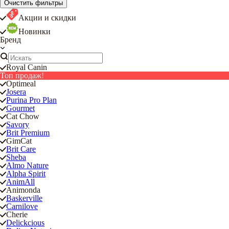
Очистить фильтры
Акции и скидки
Новинки
Бренд
Royal Canin
Топ продаж!
Optimeal
Josera
Purina Pro Plan
Gourmet
Cat Chow
Savory
Brit Premium
GimCat
Brit Care
Sheba
Almo Nature
Alpha Spirit
AnimAll
Animonda
Baskerville
Carnilove
Cherie
Delickcious