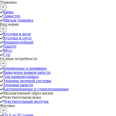
Упаковка
Банка
Ламистер
Мягкая упаковка
Вид корма
Кусочки в желе
Кусочки в соусе
Фаршеподобный
Паштет
Мусс
Суп
Особые потребности
Беременные и кормящие
Выведение комков шерсти
Для привередливых
Здоровье мочевой системы
Здоровье шерсти
Кастрированные и стерилизованные
Малоактивный образ жизни
Чувствительная кожа
Чувствительный желудок
Фасовка
От 0 до 95 грамм