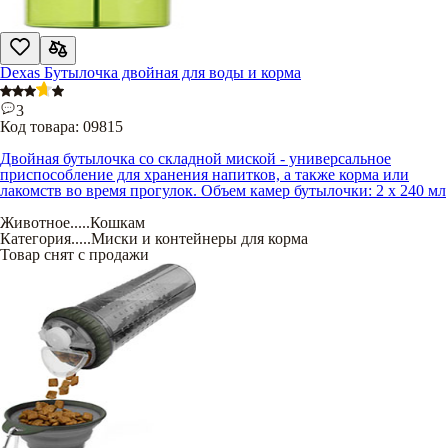
Dexas Бутылочка двойная для воды и корма
3
Код товара:
09815
Двойная бутылочка со складной миской - универсальное
приспособление для хранения напитков, а также корма или
лакомств во время прогулок. Объем камер бутылочки: 2 х 240 мл
Животное
.....
Кошкам
Категория
.....
Миски и контейнеры для корма
Товар снят с продажи