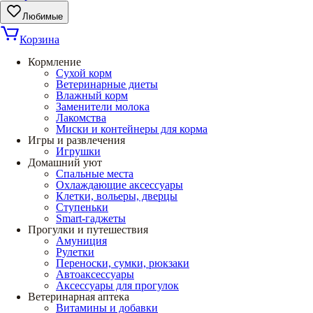
Любимые
Корзина
Кормление
Сухой корм
Ветеринарные диеты
Влажный корм
Заменители молока
Лакомства
Миски и контейнеры для корма
Игры и развлечения
Игрушки
Домашний уют
Спальные места
Охлаждающие аксессуары
Клетки, вольеры, дверцы
Ступеньки
Smart-гаджеты
Прогулки и путешествия
Амуниция
Рулетки
Переноски, сумки, рюкзаки
Автоаксессуары
Аксессуары для прогулок
Ветеринарная аптека
Витамины и добавки