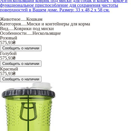
Антискользящий коврик под миски для собак и кошек - яркое и
функциональное приспособление для сохранения чистоты
поверхностей в Вашем доме. Размер: 33 х 48,2 х 58 см.
Животное
.....
Кошкам
Категория
.....
Миски и контейнеры для корма
Вид
.....
Коврики под миски
Особенности
.....
Нескользящие
Розовый
575,93
₴
Сообщить о наличии
Голубой
575,93
₴
Сообщить о наличии
Красный
575,93
₴
Сообщить о наличии