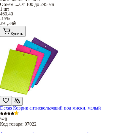
Объём
.....
От 100 до 295 мл
1 шт
460,40
-15%
391,34
₴
Купить
Dexas Коврик антискользящий под миски, малый
8
Код товара:
07022