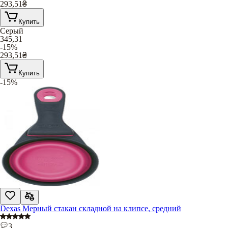
293,51
₴
Купить
Серый
345,31
-15%
293,51
₴
Купить
-15%
Dexas Мерный стакан складной на клипсе, средний
3