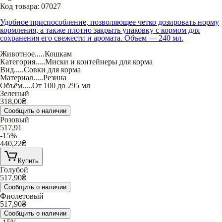
Код товара:
07027
Удобное приспособление, позволяющее четко дозировать норму
кормления, а также плотно закрыть упаковку с кормом для
сохранения его свежести и аромата. Объем — 240 мл.
Животное
.....
Кошкам
Категория
.....
Миски и контейнеры для корма
Вид
.....
Совки для корма
Материал
.....
Резина
Объём
.....
От 100 до 295 мл
Зеленый
318,00
₴
Сообщить о наличии
Розовый
517,91
-15%
440,22
₴
Купить
Голубой
517,90
₴
Сообщить о наличии
Фиолетовый
517,90
₴
Сообщить о наличии