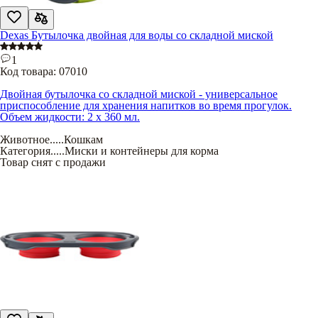
Dexas Бутылочка двойная для воды со складной миской
1
Код товара:
07010
Двойная бутылочка со складной миской - универсальное
приспособление для хранения напитков во время прогулок.
Объем жидкости: 2 х 360 мл.
Животное
.....
Кошкам
Категория
.....
Миски и контейнеры для корма
Товар снят с продажи