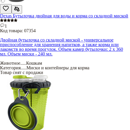
Dexas Бутылочка двойная для воды и корма со складной миской
1
Код товара:
07354
Двойная бутылочка со складной миской - универсальное
приспособление для хранения напитков, а также корма или
лакомств во время прогулок. Объем камер бутылочки: 2 х 360
мл. Объем миски - 240 мл.
Животное
.....
Кошкам
Категория
.....
Миски и контейнеры для корма
Товар снят с продажи