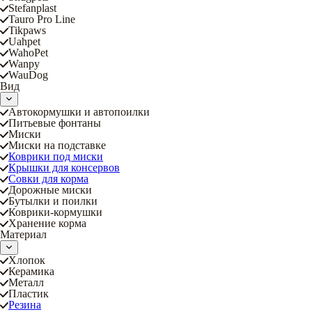
Stefanplast
Tauro Pro Line
Tikpaws
Uahpet
WahoPet
Wanpy
WauDog
Вид
Автокормушки и автопоилки
Питьевые фонтаны
Миски
Миски на подставке
Коврики под миски
Крышки для консервов
Совки для корма
Дорожные миски
Бутылки и поилки
Коврики-кормушки
Хранение корма
Материал
Хлопок
Керамика
Металл
Пластик
Резина