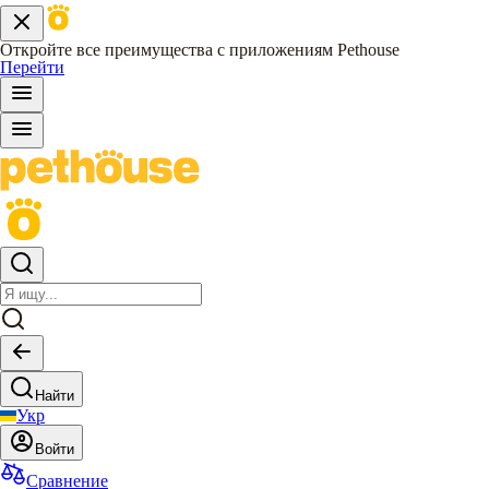
Откройте все преимущества с приложениям Pethouse
Перейти
Найти
Укр
Войти
Сравнение