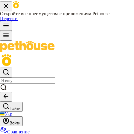
Откройте все преимущества с приложениям Pethouse
Перейти
Найти
Укр
Войти
Сравнение