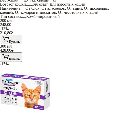
Вес кошки
.....
до 4 кг
,
свыше 4 кг
Возраст кошки
.....
Для котят
,
Для взрослых кошек
Назначение
.....
От блох
,
От власоедов
,
От вшей
,
От иксодовых
клещей
,
От комаров и москитов
,
От чесоточных клещей
Тип состава
.....
Комбинированный
200 мл
248,00
-15%
210,80
₴
Купить
300 мл
428,00
₴
Купить
-15%