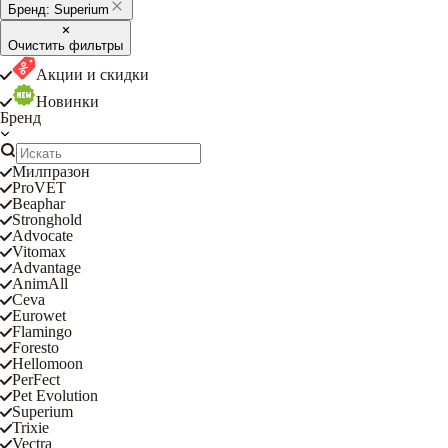
Бренд:
Superium
Очистить фильтры
Акции и скидки
Новинки
Бренд
Милпразон
ProVET
Beaphar
Stronghold
Advocate
Vitomax
Advantage
AnimAll
Ceva
Eurowet
Flamingo
Foresto
Hellomoon
PerFect
Pet Evolution
Superium
Trixie
Vectra