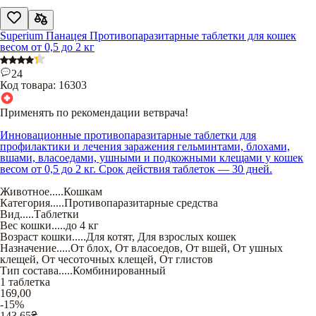
Superium Панацея Противопаразитарные таблетки для кошек
весом от 0,5 до 2 кг
24
Код товара:
16303
Применять по рекомендации ветврача!
Инновационные противопаразитарные таблетки для
профилактики и лечения заражения гельминтами, блохами,
вшами, власоедами, ушными и подкожными клещами у кошек
весом от 0,5 до 2 кг. Срок действия таблеток — 30 дней.
Животное
.....
Кошкам
Категория
.....
Противопаразитарные средства
Вид
.....
Таблетки
Вес кошки
.....
до 4 кг
Возраст кошки
.....
Для котят
,
Для взрослых кошек
Назначение
.....
От блох
,
От власоедов
,
От вшей
,
От ушных
клещей
,
От чесоточных клещей
,
От глистов
Тип состава
.....
Комбинированный
1 таблетка
169,00
-15%
143,65
₴