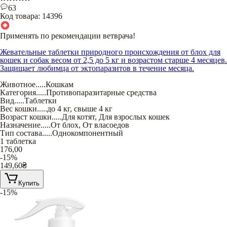
63
Код товара:
14396
Применять по рекомендации ветврача!
Жевательные таблетки природного происхождения от блох для
кошек и собак весом от 2,5 до 5 кг и возрастом старше 4 месяцев.
Защищает любимца от эктопаразитов в течение месяца.
Животное
.....
Кошкам
Категория
.....
Противопаразитарные средства
Вид
.....
Таблетки
Вес кошки
.....
до 4 кг
,
свыше 4 кг
Возраст кошки
.....
Для котят
,
Для взрослых кошек
Назначение
.....
От блох
,
От власоедов
Тип состава
.....
Однокомпонентный
1 таблетка
176,00
-15%
149,60
₴
Купить
-15%