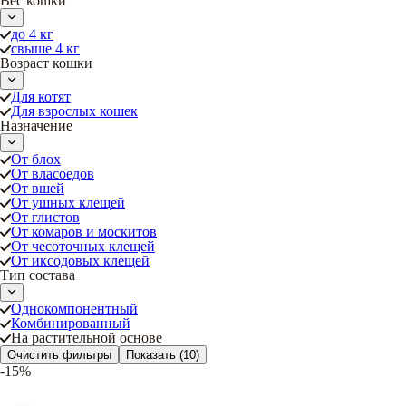
Вес кошки
до 4 кг
свыше 4 кг
Возраст кошки
Для котят
Для взрослых кошек
Назначение
От блох
От власоедов
От вшей
От ушных клещей
От глистов
От комаров и москитов
От чесоточных клещей
От иксодовых клещей
Тип состава
Однокомпонентный
Комбинированный
На растительной основе
Очистить фильтры
Показать
(10)
-15%