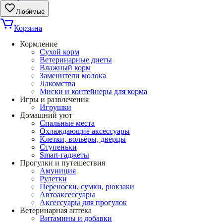
Любимые
Корзина
Кормление
Сухой корм
Ветеринарные диеты
Влажный корм
Заменители молока
Лакомства
Миски и контейнеры для корма
Игры и развлечения
Игрушки
Домашний уют
Спальные места
Охлаждающие аксессуары
Клетки, вольеры, дверцы
Ступеньки
Smart-гаджеты
Прогулки и путешествия
Амуниция
Рулетки
Переноски, сумки, рюкзаки
Автоаксессуары
Аксессуары для прогулок
Ветеринарная аптека
Витамины и добавки