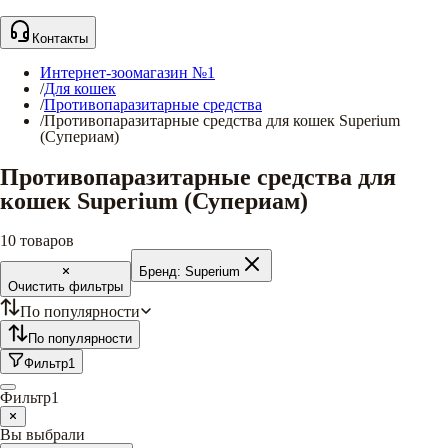
Контакты
Интернет-зоомагазин №1
/
Для кошек
/
Противопаразитарные средства
/
Противопаразитарные средства для кошек Superium
(Супериам)
Противопаразитарные средства для
кошек Superium (Супериам)
10
товаров
Бренд:
Superium
Очистить фильтры
По популярности
По популярности
Фильтр
1
Фильтр
1
Вы выбрали