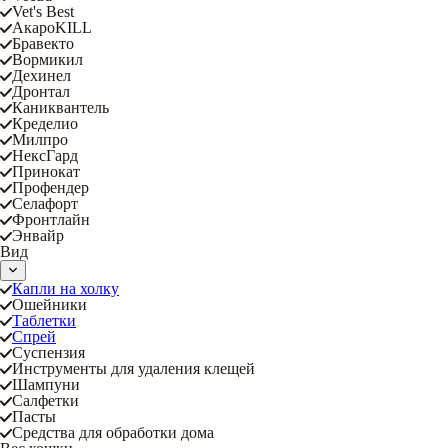
Vet's Best
АкароKILL
Бравекто
Вормикил
Дехинел
Дронтал
Каниквантель
Кределио
Милпро
НексГард
Принокат
Профендер
Селафорт
Фронтлайн
Энвайр
Вид
Капли на холку
Ошейники
Таблетки
Спрей
Суспензия
Инструменты для удаления клещей
Шампуни
Салфетки
Пасты
Средства для обработки дома