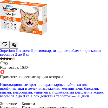
Superium Панацея Противопаразитарные таблетки для кошек
весом от 2 до 8 кг
90
Код товара:
16304
Применять по рекомендации ветврача!
Инновационные противопаразитарные таблетки для
профилактики и лечения заражения гельминтами, блохами,
вшами, власоедами, ушными и подкожными клещами у кошек
весом от 2 до 8 кг. Срок действия таблеток — 30 дней.
Животное
.....
Кошкам
Категория
.....
Противопаразитарные средства