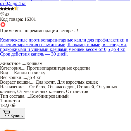
от 0,5 до 4 кг
42
Код товара:
16301
Применять по рекомендации ветврача!
Комплексные противопаразитарные капли для профилактики и
лечения заражения гельминтами, блохами, вшами, власоедами,
подкожными и ушными клещами у кошек весом от 0,5 до 4 кг.
Срок действия капель — 30 дней.
Животное
.....
Кошкам
Категория
.....
Противопаразитарные средства
Вид
.....
Капли на холку
Вес кошки
.....
до 4 кг
Возраст кошки
.....
Для котят
,
Для взрослых кошек
Назначение
.....
От блох
,
От власоедов
,
От вшей
,
От ушных
клещей
,
От чесоточных клещей
,
От глистов
Тип состава
.....
Комбинированный
1 пипетка
182,00
₴
Купить