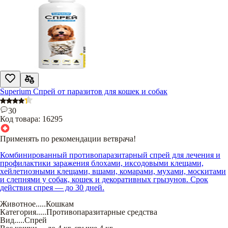
Superium Спрей от паразитов для кошек и собак
30
Код товара:
16295
Применять по рекомендации ветврача!
Комбинированный противопаразитарный спрей для лечения и
профилактики заражения блохами, иксодовыми клещами,
хейлетиозными клещами, вшами, комарами, мухами, москитами
и слепнями у собак, кошек и декоративных грызунов. Срок
действия спрея — до 30 дней.
Животное
.....
Кошкам
Категория
.....
Противопаразитарные средства
Вид
.....
Спрей