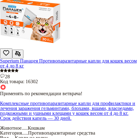
Superium Панацея Противопаразитарные капли для кошек весом
от 4 до 8 кг
28
Код товара:
16302
Применять по рекомендации ветврача!
Комплексные противопаразитарные капли для профилактики и
лечения заражения гельминтами, блохами, вшами, власоедами,
подкожными и ушными клещами у кошек весом от 4 до 8 кг.
Срок действия капель — 30 дней.
Животное
.....
Кошкам
Категория
.....
Противопаразитарные средства
Вид
.....
Капли на холку