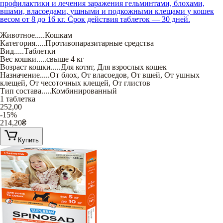
профилактики и лечения заражения гельминтами, блохами,
вшами, власоедами, ушными и подкожными клещами у кошек
весом от 8 до 16 кг. Срок действия таблеток — 30 дней.
Животное
.....
Кошкам
Категория
.....
Противопаразитарные средства
Вид
.....
Таблетки
Вес кошки
.....
свыше 4 кг
Возраст кошки
.....
Для котят
,
Для взрослых кошек
Назначение
.....
От блох
,
От власоедов
,
От вшей
,
От ушных
клещей
,
От чесоточных клещей
,
От глистов
Тип состава
.....
Комбинированный
1 таблетка
252,00
-15%
214,20
₴
Купить