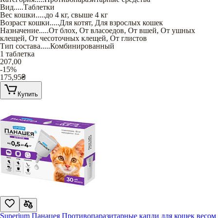
Вид
.....
Таблетки
Вес кошки
.....
до 4 кг
,
свыше 4 кг
Возраст кошки
.....
Для котят
,
Для взрослых кошек
Назначение
.....
От блох
,
От власоедов
,
От вшей
,
От ушных
клещей
,
От чесоточных клещей
,
От глистов
Тип состава
.....
Комбинированный
1 таблетка
207,00
-15%
175,95
₴
Купить
Superium Панацея Противопаразитарные капли для кошек весом