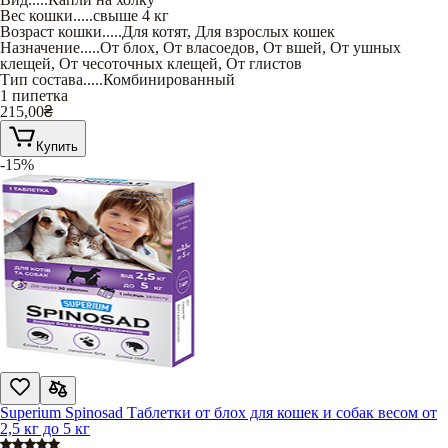
Вес кошки
.....
свыше 4 кг
Возраст кошки
.....
Для котят
,
Для взрослых кошек
Назначение
.....
От блох
,
От власоедов
,
От вшей
,
От ушных
клещей
,
От чесоточных клещей
,
От глистов
Тип состава
.....
Комбинированный
1 пипетка
215,00
₴
Купить
-15%
Superium Spinosad Таблетки от блох для кошек и собак весом от
2,5 кг до 5 кг