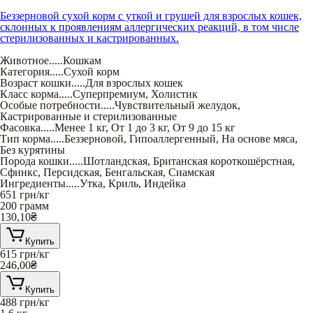
Беззерновой сухой корм с уткой и грушей для взрослых кошек,
склонных к проявлениям аллергических реакций, в том числе
стерилизованных и кастрированных.
Животное
.....
Кошкам
Категория
.....
Сухой корм
Возраст кошки
.....
Для взрослых кошек
Класс корма
.....
Суперпремиум
,
Холистик
Особые потребности
.....
Чувствительный желудок
,
Кастрированные и стерилизованные
Фасовка
.....
Менее 1 кг
,
От 1 до 3 кг
,
От 9 до 15 кг
Тип корма
.....
Беззерновой
,
Гипоаллергенный
,
На основе мяса
,
Без курятины
Порода кошки
.....
Шотландская
,
Британская короткошёрстная
,
Сфинкс
,
Персидская
,
Бенгальская
,
Сиамская
Ингредиенты
.....
Утка
,
Криль
,
Индейка
651
грн/кг
200 грамм
130,10
₴
Купить
615
грн/кг
246,00
₴
Купить
488
грн/кг