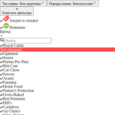
Тип корма:
Без курятины
Порода кошки:
Бенгальская
Очистить фильтры
Акции и скидки
Новинки
Бренд
Royal Canin
Топ продаж!
Optimeal
Josera
Purina Pro Plan
Brit Care
Cat Chow
Savory
Acana
Farmina
Home Food
Nature's Protection
Oven-Baked
Brit Premium
Hill's
Carnilove
1st Choice