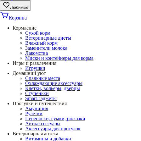
Любимые
Корзина
Кормление
Сухой корм
Ветеринарные диеты
Влажный корм
Заменители молока
Лакомства
Миски и контейнеры для корма
Игры и развлечения
Игрушки
Домашний уют
Спальные места
Охлаждающие аксессуары
Клетки, вольеры, дверцы
Ступеньки
Smart-гаджеты
Прогулки и путешествия
Амуниция
Рулетки
Переноски, сумки, рюкзаки
Автоаксессуары
Аксессуары для прогулок
Ветеринарная аптека
Витамины и добавки