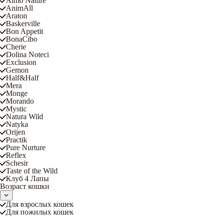
Almo Nature
AnimAll
Araton
Baskerville
Bon Appetit
BonaCibo
Cherie
Dolina Noteci
Exclusion
Gemon
Half&Half
Mera
Monge
Morando
Mystic
Natura Wild
Natyka
Orijen
Practik
Pure Nurture
Reflex
Schesir
Taste of the Wild
Клуб 4 Лапы
Возраст кошки
Для взрослых кошек
Для пожилых кошек