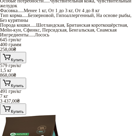
Особые потребности
.....
Чувствительная кожа
,
Чувствительный
желудок
Фасовка
.....
Менее 1 кг
,
От 1 до 3 кг
,
От 4 до 8 кг
Тип корма
.....
Беззерновой
,
Гипоаллергенный
,
На основе рыбы
,
Без курятины
Порода кошки
.....
Шотландская
,
Британская короткошёрстная
,
Мейн-кун
,
Сфинкс
,
Персидская
,
Бенгальская
,
Сиамская
Ингредиенты
.....
Лосось
645
грн/кг
400 грамм
258,00
₴
Купить
579
грн/кг
1,5 кг
868,00
₴
Купить
491
грн/кг
7 кг
3 437,00
₴
Купить