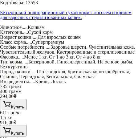
Код товара:
13553
Беззерновой полнорационный сухой корм с лососем и крилем
для взрослых стерилизованных кошек.
Животное
.....
Кошкам
Категория
.....
Сухой корм
Возраст кошки
.....
Для взрослых кошек
Класс корма
.....
Суперпремиум
Особые потребности
.....
Здоровье шерсти
,
Чувствительная кожа
,
Чувствительный желудок
,
Кастрированные и стерилизованные
Фасовка
.....
Менее 1 кг
,
От 1 до 3 кг
,
От 4 до 8 кг
Тип корма
.....
Беззерновой
,
Гипоаллергенный
,
На основе рыбы
,
Без курятины
Порода кошки
.....
Шотландская
,
Британская короткошёрстная
,
Сфинкс
,
Персидская
,
Бенгальская
,
Сиамская
Ингредиенты
.....
Криль
,
Лосось
735
грн/кг
400 грамм
294,00
₴
Купить
611
грн/кг
1,5 кг
916,00
₴
Купить