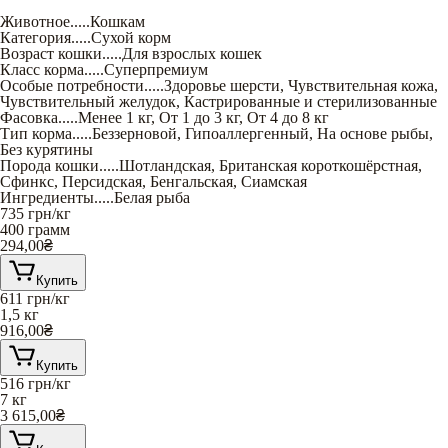
Животное
.....
Кошкам
Категория
.....
Сухой корм
Возраст кошки
.....
Для взрослых кошек
Класс корма
.....
Суперпремиум
Особые потребности
.....
Здоровье шерсти
,
Чувствительная кожа
,
Чувствительный желудок
,
Кастрированные и стерилизованные
Фасовка
.....
Менее 1 кг
,
От 1 до 3 кг
,
От 4 до 8 кг
Тип корма
.....
Беззерновой
,
Гипоаллергенный
,
На основе рыбы
,
Без курятины
Порода кошки
.....
Шотландская
,
Британская короткошёрстная
,
Сфинкс
,
Персидская
,
Бенгальская
,
Сиамская
Ингредиенты
.....
Белая рыба
735
грн/кг
400 грамм
294,00
₴
Купить
611
грн/кг
1,5 кг
916,00
₴
Купить
516
грн/кг
7 кг
3 615,00
₴