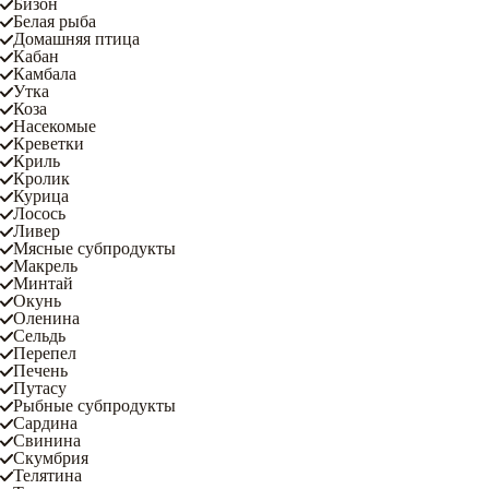
Бизон
Белая рыба
Домашняя птица
Кабан
Камбала
Утка
Коза
Насекомые
Креветки
Криль
Кролик
Курица
Лосось
Ливер
Мясные субпродукты
Макрель
Минтай
Окунь
Оленина
Сельдь
Перепел
Печень
Путасу
Рыбные субпродукты
Сардина
Свинина
Скумбрия
Телятина