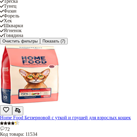
Треска
Тунец
Фазан
Форель
Хек
Шкварки
Ягненок
Говядина
Очистить фильтры
Показать
(7)
Home Food Беззерновой с уткой и грушей для взрослых кошек
72
Код товара:
11534