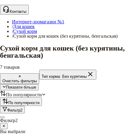
Контакты
Интернет-зоомагазин №1
/
Для кошек
/
Сухой корм
/
Сухой корм для кошек (без курятины, бенгальская)
Сухой корм для кошек (без курятины,
бенгальская)
7
товаров
Тип корма:
Без курятины
Очистить фильтры
Показати більше
По популярности
По популярности
Фильтр
2
Фильтр
2
Вы выбрали