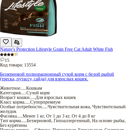
Nature's Protection Lifestyle Grain Free Cat Adult White Fish
15
Код товара:
13554
Беззерновой полнорационный сухой корм с белой рыбой
(треска, путассу, сайда) для взрослых кошек.
Животное
.....
Кошкам
Категория
.....
Сухой корм
Возраст кошки
.....
Для взрослых кошек
Класс корма
.....
Суперпремиум
Особые потребности
.....
Чувствительная кожа
,
Чувствительный
желудок
Фасовка
.....
Менее 1 кг
,
От 1 до 3 кг
,
От 4 до 8 кг
Тип корма
.....
Беззерновой
,
Гипоаллергенный
,
На основе рыбы
,
Без курятины
Порода кошки
.....
Сфинкс
,
Персидская
,
Бенгальская
,
Сиамская