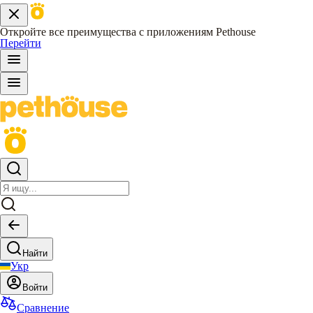
Откройте все преимущества с приложениям Pethouse
Перейти
Найти
Укр
Войти
Сравнение