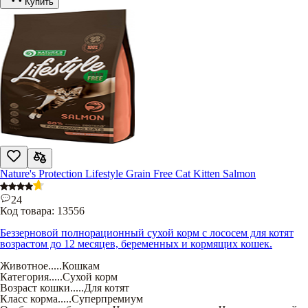
Купить
Nature's Protection Lifestyle Grain Free Cat Kitten Salmon
24
Код товара:
13556
Беззерновой полнорационный сухой корм с лососем для котят
возрастом до 12 месяцев, беременных и кормящих кошек.
Животное
.....
Кошкам
Категория
.....
Сухой корм
Возраст кошки
.....
Для котят
Класс корма
.....
Суперпремиум