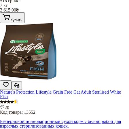
516
грн/кг
7 кг
3 615,00
₴
Купить
Nature's Protection Lifestyle Grain Free Cat Adult Sterilised White
Fish
20
Код товара:
13552
Беззерновой полнорационный сухой корм с белой рыбой для
взрослых стерилизованных кошек.