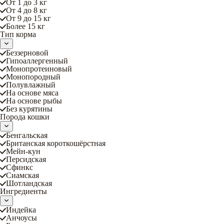
От 1 до 3 кг
От 4 до 8 кг
От 9 до 15 кг
Более 15 кг
Тип корма
Беззерновой
Гипоаллергенный
Монопротеиновый
Монопородный
Полувлажный
На основе мяса
На основе рыбы
Без курятины
Порода кошки
Бенгальская
Британская короткошёрстная
Мейн-кун
Персидская
Сфинкс
Сиамская
Шотландская
Ингредиенты
Индейка
Анчоусы