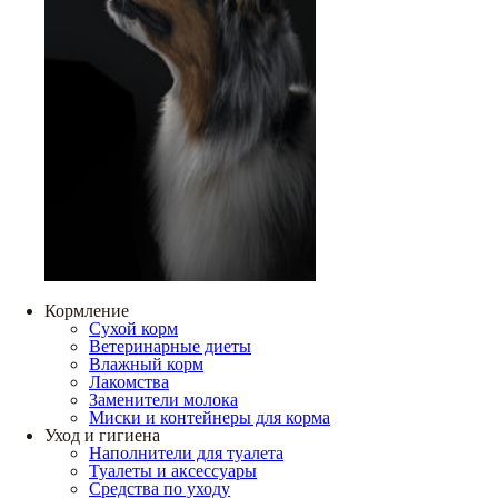
Кормление
Сухой корм
Ветеринарные диеты
Влажный корм
Лакомства
Заменители молока
Миски и контейнеры для корма
Уход и гигиена
Наполнители для туалета
Туалеты и аксессуары
Средства по уходу