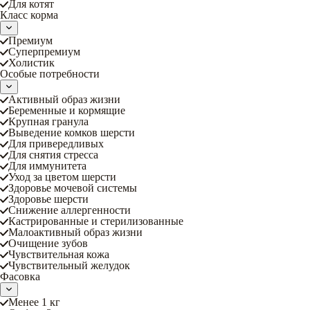
Для котят
Класс корма
Премиум
Суперпремиум
Холистик
Особые потребности
Активный образ жизни
Беременные и кормящие
Крупная гранула
Выведение комков шерсти
Для привередливых
Для снятия стресса
Для иммунитета
Уход за цветом шерсти
Здоровье мочевой системы
Здоровье шерсти
Снижение аллергенности
Кастрированные и стерилизованные
Малоактивный образ жизни
Очищение зубов
Чувствительная кожа
Чувствительный желудок
Фасовка
Менее 1 кг