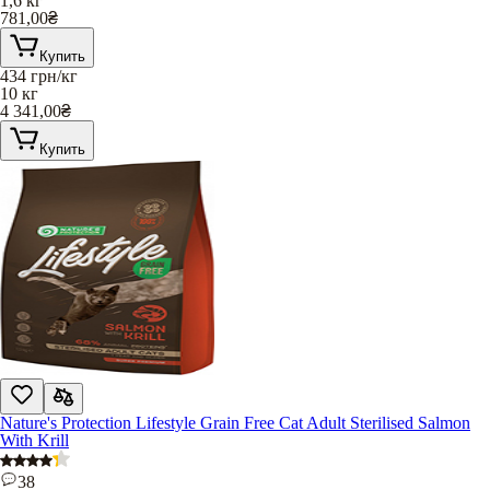
1,6 кг
781,00
₴
Купить
434
грн/кг
10 кг
4 341,00
₴
Купить
Nature's Protection Lifestyle Grain Free Cat Adult Sterilised Salmon
With Krill
38